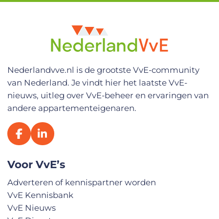
s
E
-
m
a
i
l
Nederlandvve.nl is de grootste VvE-community
a
van Nederland. Je vindt hier het laatste VvE-
d
r
nieuws, uitleg over VvE-beheer en ervaringen van
e
andere appartementeigenaren.
s
E
-
m
a
i
Voor VvE’s
l
a
Adverteren of kennispartner worden
d
VvE Kennisbank
r
e
VvE Nieuws
s