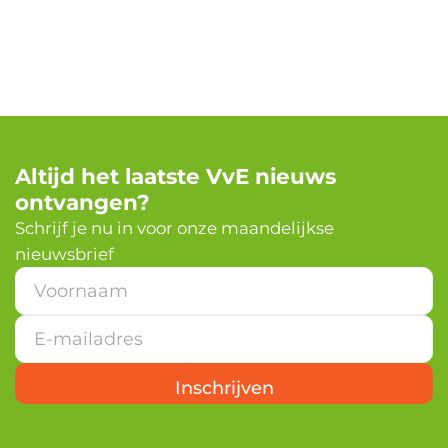
Altijd het laatste VvE nieuws
ontvangen?
Schrijf je nu in voor onze maandelijkse
nieuwsbrief
E
-
m
a
i
l
Inschrijven
a
d
r
e