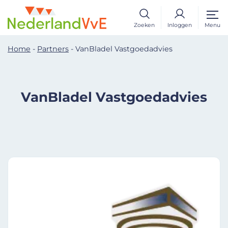
Zoeken
Inloggen
Menu
Home
-
Partners
-
VanBladel Vastgoedadvies
VanBladel Vastgoedadvies