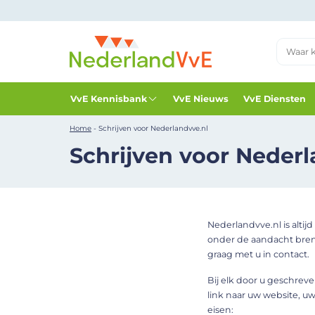
VvE Kennisbank
VvE Nieuws
VvE Diensten
Home
-
Schrijven voor Nederlandvve.nl
Schrijven voor Nederl
Nederlandvve.nl is altij
onder de aandacht breng
graag met u in contact.
Bij elk door u geschrev
link naar uw website, uw
eisen: