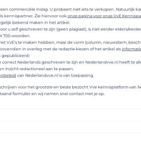
geen commerciële inslag. U probeert niet iets te verkopen. Natuurlijk kan
ls kennispartner. Zie hiervoor ook
onze pagina voor onze VvE Kennispa
egelijk bekend maken in het artikel.
door u zelf geschreven te zijn (geen plagiaat), is niet eerder elders/eer
ot 700 woorden.
 met VvE’s te maken hebben, maar de vorm (column, nieuwsitem, besch
bovendien in overleg met de redactie kiezen of het artikel als
informat
 gepubliceerd;
in correct Nederlands geschreven te zijn en Nederlandvve.nl heeft te all
en inzicht redactioneel aan te passen.
enbeleid
van Nederlandvve.nl is van toepassing.
 schrijven voor het grootste en beste bezocht Vve kennisplatform van 
staand formulier en wij nemen snel contact met je op.