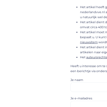
Het artikel heeft 
nederlandvve.nl a
u natuurlijk wel d
Het artikel dient 
omvat circa 400 t
Het artikel moet
bepaalt u. U kunt 
nieuwsitem
wordt
Het artikel dient 
artikelen naar eig
Het
auteursrecht
Heeft u interesse om te
een berichtje via onder
Je naam
Je e-mailadres