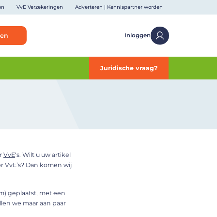
en
VvE Verzekeringen
Adverteren | Kennispartner worden
ken
Inloggen
Juridische vraag?
er
VvE
‘s. Wilt u uw artikel
er VvE’s? Dan komen wij
m) geplaatst, met een
ellen we maar aan paar