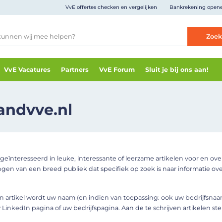
VvE offertes checken en vergelijken
Bankrekening open
Zoe
VvE Vacatures
Partners
VvE Forum
Sluit je bij ons aan!
andvve.nl
d geïnteresseerd in leuke, interessante of leerzame artikelen voor en ov
en van een breed publiek dat specifiek op zoek is naar informatie ov
en artikel wordt uw naam (en indien van toepassing: ook uw bedrijfsnaa
 LinkedIn pagina of uw bedrijfspagina. Aan de te schrijven artikelen st