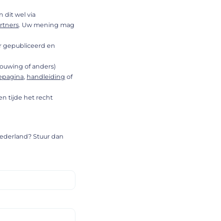
 dit wel via
rtners
. Uw mening mag
der gepubliceerd en
ouwing of anders)
iepagina
,
handleiding
of
en tijde het recht
Nederland? Stuur dan