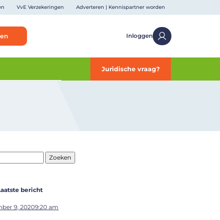
en
VvE Verzekeringen
Adverteren | Kennispartner worden
ken
Inloggen
Juridische vraag?
Laatste bericht
ber 9, 20209:20 am