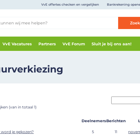
VvE offertes checken en vergelijken
Bankrekening open
Zoe
VvE Vacatures
Partners
VvE Forum
Sluit je bij ons aan!
urverkiezing
ken (van in totaal 1)
Deelnemers
Berichten
e word je gekozen?
5
11
novem