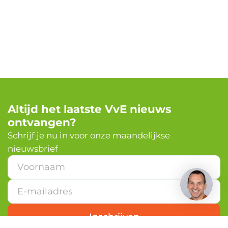
Altijd het laatste VvE nieuws
ontvangen?
✕
Schrijf je nu in voor onze maandelijkse
nieuwsbrief
Heb je een vraag?
E
-
m
a
i
l
Inschrijven
a
d