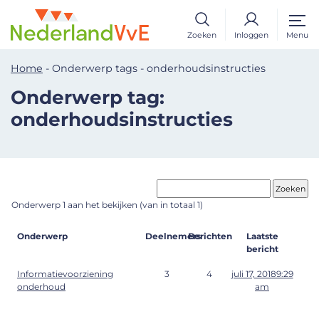
Zoeken
Inloggen
Menu
Home
-
Onderwerp tags
-
onderhoudsinstructies
Onderwerp tag:
onderhoudsinstructies
Onderwerp 1 aan het bekijken (van in totaal 1)
Onderwerp
Deelnemers
Berichten
Laatste
bericht
Informatievoorziening
3
4
juli 17, 20189:29
onderhoud
am