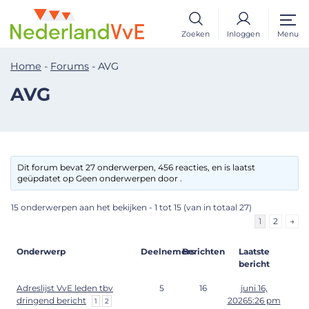
Zoeken
Inloggen
Menu
Home
-
Forums
-
AVG
AVG
Dit forum bevat 27 onderwerpen, 456 reacties, en is laatst
geüpdatet op Geen onderwerpen door .
15 onderwerpen aan het bekijken - 1 tot 15 (van in totaal 27)
1
2
→
Onderwerp
Deelnemers
Berichten
Laatste
bericht
Adreslijst VvE leden tbv
5
16
juni 16,
dringend bericht
20265:26 pm
1
2