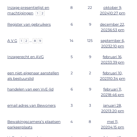
Inzage presentielijst en
8
22
oktober 9,
machtigingen
202410:27 pm
1
2
Register van gebruikers
6
9
december 22,
20236:53 pm
A V G
…
14
125
september 6,
1
2
8
9
20232:10 pm
Inzagerecht en AVG
5
9
februari 16,
20233:39 pm
een niet-eigenaar aanstellen
2
2
februari 10,
als bestuurslid
202310:34 pm
handelen van een VvE-lid
6
9
februari 11,
20218:46 pm
email adres van Bewoners
3
3
januari 28,
20213:20 pm
Bewakingscamera’s plaatsen
4
8
mei 11,
parkeerplaats
20204:15 pm