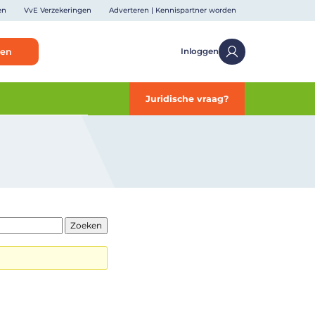
en
VvE Verzekeringen
Adverteren | Kennispartner worden
ken
Inloggen
Juridische vraag?