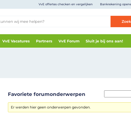
VvE offertes checken en vergelijken
Bankrekening open
Zoe
VvE Vacatures
Partners
VvE Forum
Sluit je bij ons aan!
Favoriete forumonderwerpen
Er werden hier geen onderwerpen gevonden.