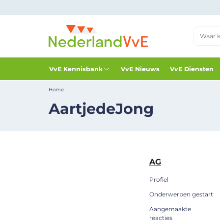
VvE Kennisbank
VvE Nieuws
VvE Diensten
Home
AartjedeJong
AG
Profiel
Onderwerpen gestart
Aangemaakte
reacties