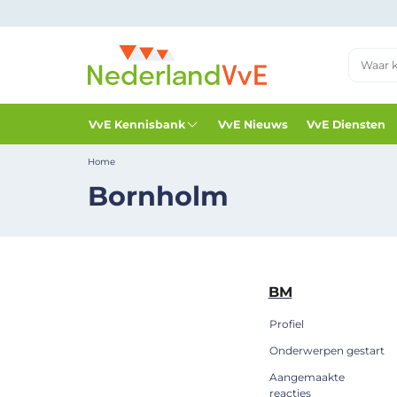
VvE Kennisbank
VvE Nieuws
VvE Diensten
Home
Bornholm
BM
Profiel
Onderwerpen gestart
Aangemaakte
reacties