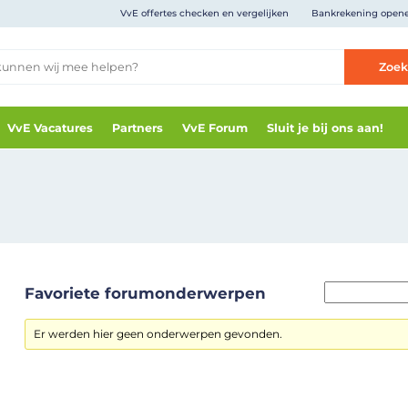
VvE offertes checken en vergelijken
Bankrekening open
Zoe
VvE Vacatures
Partners
VvE Forum
Sluit je bij ons aan!
Favoriete forumonderwerpen
Er werden hier geen onderwerpen gevonden.