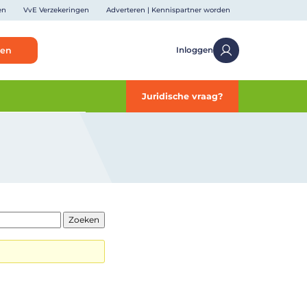
en
VvE Verzekeringen
Adverteren | Kennispartner worden
ken
Inloggen
Juridische vraag?