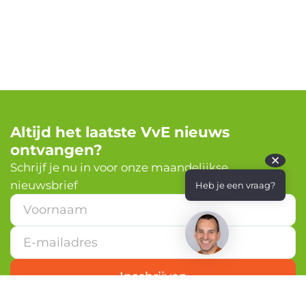
Altijd het laatste VvE nieuws
ontvangen?
✕
Schrijf je nu in voor onze maandelijkse
nieuwsbrief
Heb je een vraag?
V
o
o
r
n
a
Inschrijven
a
m
V