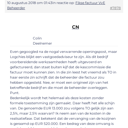
10 augustus 2018 om 01:43
In reactie op:
Fikse factuur VvE
Beheerder
#7878
CN
Colin
Deelnemer
Even gegoogled na de nogal verwarrende openingspost, maar
Logchies blijkt een vastgoedadviseur te zijn. Als dit bedrijf
voorbereidende werkzaamheden heeft uitgevoerd en
gefactureerd, dan staat buiten kijf dat de kascommissie die
factuur moet kunnen zien. In die zin leest het vreemd als TO in
haar eerste zin schrijft dat de beheerder die factuur zou
hebben opgesteld. Nee, er moet een origineel zijn van het
betreffende bedrijf en die moet de beheerder overleggen.
Punt.
Bedenkelijk wordt het helemaal als deze kosten zonder
formele toestemming zijn gemaakt. Daar heeft het alle schijn
van. De genoemde EUR 13.000 zou volgens TO gelijk zijn aan
2,5%, maar 2,5% waarvan? Ik neem aan van de kosten in de
realisatiefase. Dat betekent dat de vervanging van de kozijnen
is geraamd op EUR 520.000. Een bedrag van deze omvang is