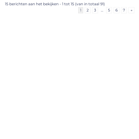
15 berichten aan het bekijken - 1 tot 15 (van in totaal 91)
1
2
3
…
5
6
7
→