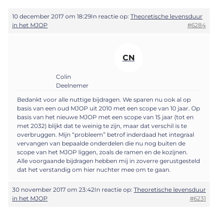
10 december 2017 om 18:29
In reactie op:
Theoretische levensduur
in het MJOP
#6284
CN
Colin
Deelnemer
Bedankt voor alle nuttige bijdragen. We sparen nu ook al op
basis van een oud MJOP uit 2010 met een scope van 10 jaar. Op
basis van het nieuwe MJOP met een scope van 15 jaar (tot en
met 2032) blijkt dat te weinig te zijn, maar dat verschil is te
overbruggen. Mijn “probleem” betrof inderdaad het integraal
vervangen van bepaalde onderdelen die nu nog buiten de
scope van het MJOP liggen, zoals de ramen en de kozijnen.
Alle voorgaande bijdragen hebben mij in zoverre gerustgesteld
dat het verstandig om hier nuchter mee om te gaan.
30 november 2017 om 23:42
In reactie op:
Theoretische levensduur
in het MJOP
#6231