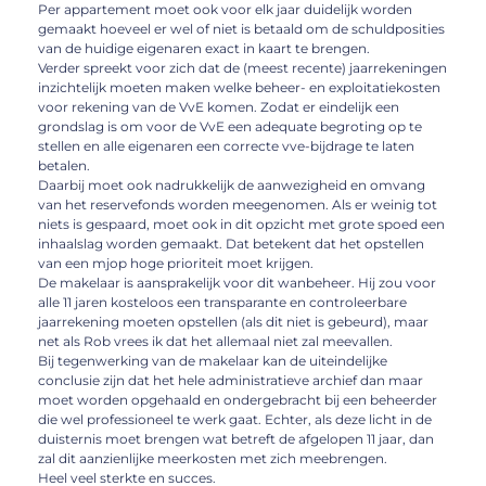
Per appartement moet ook voor elk jaar duidelijk worden
gemaakt hoeveel er wel of niet is betaald om de schuldposities
van de huidige eigenaren exact in kaart te brengen.
Verder spreekt voor zich dat de (meest recente) jaarrekeningen
inzichtelijk moeten maken welke beheer- en exploitatiekosten
voor rekening van de VvE komen. Zodat er eindelijk een
grondslag is om voor de VvE een adequate begroting op te
stellen en alle eigenaren een correcte vve-bijdrage te laten
betalen.
Daarbij moet ook nadrukkelijk de aanwezigheid en omvang
van het reservefonds worden meegenomen. Als er weinig tot
niets is gespaard, moet ook in dit opzicht met grote spoed een
inhaalslag worden gemaakt. Dat betekent dat het opstellen
van een mjop hoge prioriteit moet krijgen.
De makelaar is aansprakelijk voor dit wanbeheer. Hij zou voor
alle 11 jaren kosteloos een transparante en controleerbare
jaarrekening moeten opstellen (als dit niet is gebeurd), maar
net als Rob vrees ik dat het allemaal niet zal meevallen.
Bij tegenwerking van de makelaar kan de uiteindelijke
conclusie zijn dat het hele administratieve archief dan maar
moet worden opgehaald en ondergebracht bij een beheerder
die wel professioneel te werk gaat. Echter, als deze licht in de
duisternis moet brengen wat betreft de afgelopen 11 jaar, dan
zal dit aanzienlijke meerkosten met zich meebrengen.
Heel veel sterkte en succes.