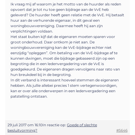
Ik vraag mij af waarom je het motto van de huurder als reden
opvoert dat je tot nu toe geen bijdrage aan de VvE heb
geleverd? De huurder heeft geen relatie met de VvE. Hij betaalt
huur aan de verhurende eigenaar, in dit geval een
woningbouwvereniging. Daarmee heeft hij aan zijn
verplichtingen voldaan.
Het staat buiten kijf dat de eigenaren moeten sparen voor
groot onderhoud. Daar ontkom je niet aan. De
woningbouwvereniging kan de VvE-bijdrage echter niet
eenzijdig “opleggen”. Om betaling van de VvE-bijdrage af te
kunnen dwingen, moet die bijdrage gebaseerd zijn op een
begroting die in een ledenvergadering van de VvE is
goedgekeurd. De eigenaren dragen vervolgens naar rato van
hun breukdeel bij in de begroting.
In dit verband is interessant hoeveel stemmen de eigenaren
hebben. Als jullie allebei precies 1 stem vertegenwoordigen,
kan er over alle onderwerpen in een ledenvergadering een
patstelling ontstaan.
29 juli 2017 om 16:10
In reactie op:
Goede of slechte
besluitvorming?
#5646