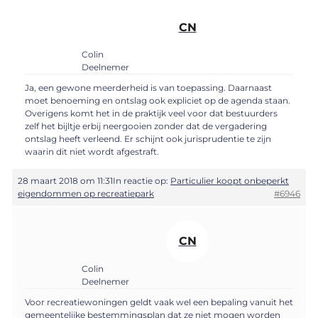
CN
Colin
Deelnemer
Ja, een gewone meerderheid is van toepassing. Daarnaast
moet benoeming en ontslag ook expliciet op de agenda staan.
Overigens komt het in de praktijk veel voor dat bestuurders
zelf het bijltje erbij neergooien zonder dat de vergadering
ontslag heeft verleend. Er schijnt ook jurisprudentie te zijn
waarin dit niet wordt afgestraft.
28 maart 2018 om 11:31
In reactie op:
Particulier koopt onbeperkt
eigendommen op recreatiepark
#6946
CN
Colin
Deelnemer
Voor recreatiewoningen geldt vaak wel een bepaling vanuit het
gemeentelijke bestemmingsplan dat ze niet mogen worden