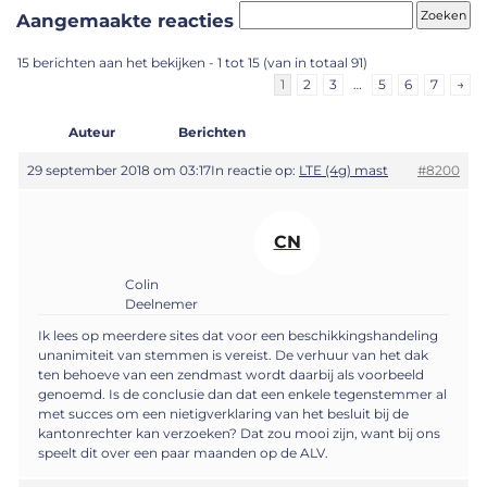
Aangemaakte reacties
15 berichten aan het bekijken - 1 tot 15 (van in totaal 91)
1
2
3
…
5
6
7
→
Auteur
Berichten
29 september 2018 om 03:17
In reactie op:
LTE (4g) mast
#8200
CN
Colin
Deelnemer
Ik lees op meerdere sites dat voor een beschikkingshandeling
unanimiteit van stemmen is vereist. De verhuur van het dak
ten behoeve van een zendmast wordt daarbij als voorbeeld
genoemd. Is de conclusie dan dat een enkele tegenstemmer al
met succes om een nietigverklaring van het besluit bij de
kantonrechter kan verzoeken? Dat zou mooi zijn, want bij ons
speelt dit over een paar maanden op de ALV.