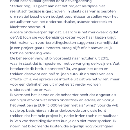
nooit beschikbaar gesteld door de vergadering.
Sterker nog, TO geeft aan dat het project als zijnde niet
realistisch terzijde is geschoven. In plaats daarvan is besloten
om relatief bescheiden budget beschikbaar te stellen voor het
actualiseren van het onderhoudsplan, asbestonderzoek en
klachtenonderhoud.
Andere onderwerpen zijn dat. Daarom is het merkwaardig dat
de VvE toch die voorbereidingskosten voor haar kiezen krijgt.
Het maken van voorbereidingskosten suggereert namelijk dat
je een project gaat uitvoeren. Vraag blijft of dit aanvankelijk
toch de bedoeling was?
De beheerder verwijst bijvoorbeeld naar notulen uit 2015,
waarin staat dat is ingestemd met vervanging de kozijnen. Wat
betekende dit besluit concreet? Ja, we gaan het doen en
trekken daarvoor een half miljoen euro uit op basis van een
offerte. Of ja, we spreken de intentie uit dat we het willen, maar
voor een definitief besluit moet eerst verder worden
onderzocht hoe en wat.
Ik vermoed het laatste en de beheerder heeft dat opgevat als
een vrijbrief voor wat extern onderzoek en advies, en voor je
het weet ben je EUR 13.000 verder met als ”winst” voor de VvE
dat je op basis hiervan de onderbouwde conclusie kunt
trekken dat het hele project bij nader inzien toch niet haalbaar
is. Van voorbereidingskosten kun je dan niet meer spreken. Ik
noem het bijkomende kosten, die eigenlijk nog vooraf gaan