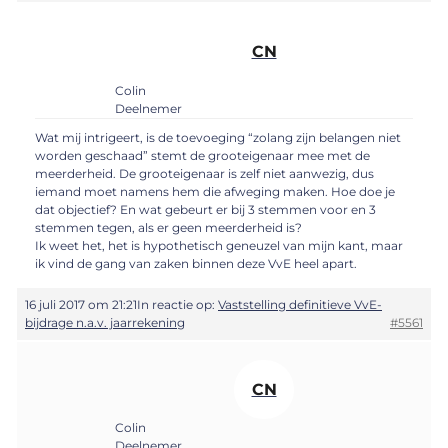
CN
Colin
Deelnemer
Wat mij intrigeert, is de toevoeging “zolang zijn belangen niet
worden geschaad” stemt de grooteigenaar mee met de
meerderheid. De grooteigenaar is zelf niet aanwezig, dus
iemand moet namens hem die afweging maken. Hoe doe je
dat objectief? En wat gebeurt er bij 3 stemmen voor en 3
stemmen tegen, als er geen meerderheid is?
Ik weet het, het is hypothetisch geneuzel van mijn kant, maar
ik vind de gang van zaken binnen deze VvE heel apart.
16 juli 2017 om 21:21
In reactie op:
Vaststelling definitieve VvE-
bijdrage n.a.v. jaarrekening
#5561
CN
Colin
Deelnemer