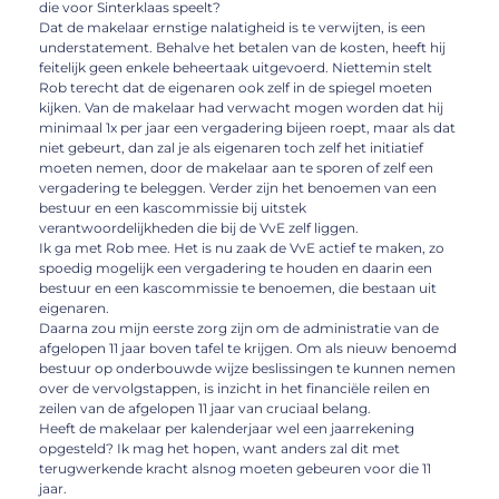
die voor Sinterklaas speelt?
Dat de makelaar ernstige nalatigheid is te verwijten, is een
understatement. Behalve het betalen van de kosten, heeft hij
feitelijk geen enkele beheertaak uitgevoerd. Niettemin stelt
Rob terecht dat de eigenaren ook zelf in de spiegel moeten
kijken. Van de makelaar had verwacht mogen worden dat hij
minimaal 1x per jaar een vergadering bijeen roept, maar als dat
niet gebeurt, dan zal je als eigenaren toch zelf het initiatief
moeten nemen, door de makelaar aan te sporen of zelf een
vergadering te beleggen. Verder zijn het benoemen van een
bestuur en een kascommissie bij uitstek
verantwoordelijkheden die bij de VvE zelf liggen.
Ik ga met Rob mee. Het is nu zaak de VvE actief te maken, zo
spoedig mogelijk een vergadering te houden en daarin een
bestuur en een kascommissie te benoemen, die bestaan uit
eigenaren.
Daarna zou mijn eerste zorg zijn om de administratie van de
afgelopen 11 jaar boven tafel te krijgen. Om als nieuw benoemd
bestuur op onderbouwde wijze beslissingen te kunnen nemen
over de vervolgstappen, is inzicht in het financiële reilen en
zeilen van de afgelopen 11 jaar van cruciaal belang.
Heeft de makelaar per kalenderjaar wel een jaarrekening
opgesteld? Ik mag het hopen, want anders zal dit met
terugwerkende kracht alsnog moeten gebeuren voor die 11
jaar.