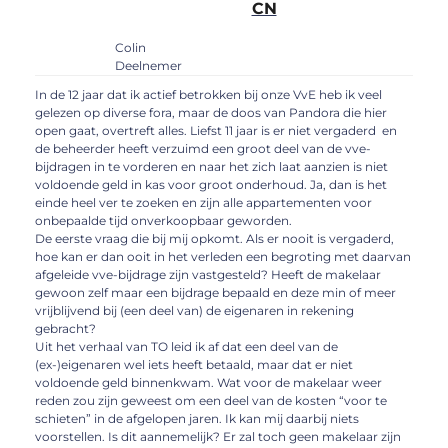
CN
Colin
Deelnemer
In de 12 jaar dat ik actief betrokken bij onze VvE heb ik veel
gelezen op diverse fora, maar de doos van Pandora die hier
open gaat, overtreft alles. Liefst 11 jaar is er niet vergaderd en
de beheerder heeft verzuimd een groot deel van de vve-
bijdragen in te vorderen en naar het zich laat aanzien is niet
voldoende geld in kas voor groot onderhoud. Ja, dan is het
einde heel ver te zoeken en zijn alle appartementen voor
onbepaalde tijd onverkoopbaar geworden.
De eerste vraag die bij mij opkomt. Als er nooit is vergaderd,
hoe kan er dan ooit in het verleden een begroting met daarvan
afgeleide vve-bijdrage zijn vastgesteld? Heeft de makelaar
gewoon zelf maar een bijdrage bepaald en deze min of meer
vrijblijvend bij (een deel van) de eigenaren in rekening
gebracht?
Uit het verhaal van TO leid ik af dat een deel van de
(ex-)eigenaren wel iets heeft betaald, maar dat er niet
voldoende geld binnenkwam. Wat voor de makelaar weer
reden zou zijn geweest om een deel van de kosten “voor te
schieten” in de afgelopen jaren. Ik kan mij daarbij niets
voorstellen. Is dit aannemelijk? Er zal toch geen makelaar zijn