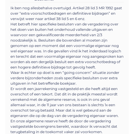
Ik ben nog allesbehalve overtuigd. Artikel 28 lid 3 MR 1992 gaat
over “extra voorschotbedragen en definitieve bijdragen” en
verwijst weer naar artikel 38 lid 5 en 6 enz.
Het betreft hier specifieke besluiten van de vergadering over
het doen van buiten het onderhoud vallende uitgaven en
waarvoor een gekwalificeerde meerderheid van 2/3
noodzakelijk is. Besluiten die bovendien al moeten zijn
genomen op een moment dat een voormalige eigenaar nog
wel eigenaar was. In die gevallen vind ik het inderdaad logisch
en terecht dat een voormalige eigenaar nog aangesproken kan
worden als een dergelijk besluit een extra voorschotbedrag of
een hogere definitieve bijdrage tot gevolg heeft.
Waar ik echter op doel is een “going concern” situatie zonder
verdere bijzonderheden zoals specifieke besluiten over extra
uitgaven in het betreffende boekjaar.
Er wordt een jaarrekening vastgesteld en die heeft altijd een
overschot of een tekort. Dat dit in de praktijk meestal wordt
verrekend met de algemene reserve, is ook in ons geval
allemaal waar, in de 11 jaar van ons bestaan is slechts 1x een
overschot terug betaald. Maar dat is wel gebeurd aan de
eigenaren die op de dag van de vergadering eigenaar waren.
En onze algemene reserve heeft de door de vergadering
vastgestelde bovengrens bereikt, waardoor ik verwacht dat
terugbetaling in de toekomst vaker zal voorkomen.