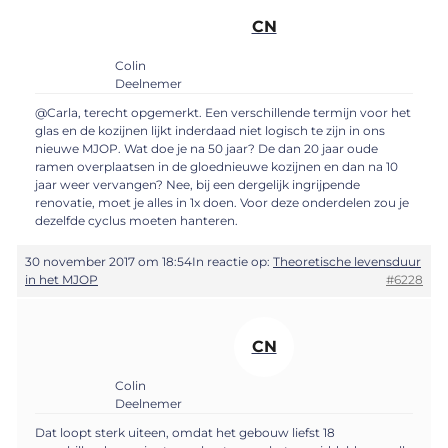
CN
Colin
Deelnemer
@Carla, terecht opgemerkt. Een verschillende termijn voor het
glas en de kozijnen lijkt inderdaad niet logisch te zijn in ons
nieuwe MJOP. Wat doe je na 50 jaar? De dan 20 jaar oude
ramen overplaatsen in de gloednieuwe kozijnen en dan na 10
jaar weer vervangen? Nee, bij een dergelijk ingrijpende
renovatie, moet je alles in 1x doen. Voor deze onderdelen zou je
dezelfde cyclus moeten hanteren.
30 november 2017 om 18:54
In reactie op:
Theoretische levensduur
in het MJOP
#6228
CN
Colin
Deelnemer
Dat loopt sterk uiteen, omdat het gebouw liefst 18