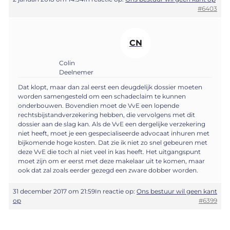
#6403
CN
Colin
Deelnemer
Dat klopt, maar dan zal eerst een deugdelijk dossier moeten
worden samengesteld om een schadeclaim te kunnen
onderbouwen. Bovendien moet de VvE een lopende
rechtsbijstandverzekering hebben, die vervolgens met dit
dossier aan de slag kan. Als de VvE een dergelijke verzekering
niet heeft, moet je een gespecialiseerde advocaat inhuren met
bijkomende hoge kosten. Dat zie ik niet zo snel gebeuren met
deze VvE die toch al niet veel in kas heeft. Het uitgangspunt
moet zijn om er eerst met deze makelaar uit te komen, maar
ook dat zal zoals eerder gezegd een zware dobber worden.
31 december 2017 om 21:59
In reactie op:
Ons bestuur wil geen kant
op
#6399