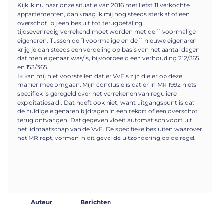
Kijk ik nu naar onze situatie van 2016 met liefst 11 verkochte
appartementen, dan vraag ik mij nog steeds sterk af of een
overschot, bij een besluit tot terugbetaling,
tijdsevenredig verrekend moet worden met de 11 voormalige
eigenaren. Tussen de 11 voormalige en de 11 nieuwe eigenaren
krijg je dan steeds een verdeling op basis van het aantal dagen
dat men eigenaar was/is, bijvoorbeeld een verhouding 212/365
en 153/365.
Ik kan mij niet voorstellen dat er VvE’s zijn die er op deze
manier mee omgaan. Mijn conclusie is dat er in MR 1992 niets
specifiek is geregeld over het verrekenen van reguliere
exploitatiesaldi. Dat hoeft ook niet, want uitgangspunt is dat
de huidige eigenaren bijdragen in een tekort of een overschot
terug ontvangen. Dat gegeven vloeit automatisch voort uit
het lidmaatschap van de VvE. De specifieke besluiten waarover
het MR rept, vormen in dit geval de uitzondering op de regel.
Auteur
Berichten