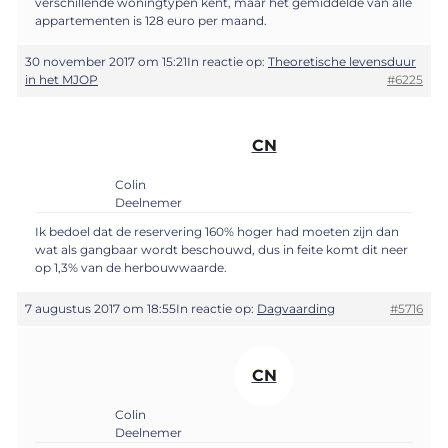
verschillende woningtypen kent, maar het gemiddelde van alle
appartementen is 128 euro per maand.
30 november 2017 om 15:21
In reactie op:
Theoretische levensduur
in het MJOP
#6225
CN
Colin
Deelnemer
Ik bedoel dat de reservering 160% hoger had moeten zijn dan
wat als gangbaar wordt beschouwd, dus in feite komt dit neer
op 1,3% van de herbouwwaarde.
7 augustus 2017 om 18:55
In reactie op:
Dagvaarding
#5716
CN
Colin
Deelnemer