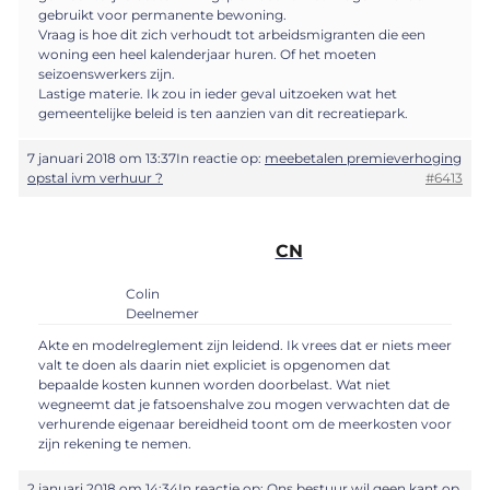
gebruikt voor permanente bewoning.
Vraag is hoe dit zich verhoudt tot arbeidsmigranten die een
woning een heel kalenderjaar huren. Of het moeten
seizoenswerkers zijn.
Lastige materie. Ik zou in ieder geval uitzoeken wat het
gemeentelijke beleid is ten aanzien van dit recreatiepark.
7 januari 2018 om 13:37
In reactie op:
meebetalen premieverhoging
opstal ivm verhuur ?
#6413
CN
Colin
Deelnemer
Akte en modelreglement zijn leidend. Ik vrees dat er niets meer
valt te doen als daarin niet expliciet is opgenomen dat
bepaalde kosten kunnen worden doorbelast. Wat niet
wegneemt dat je fatsoenshalve zou mogen verwachten dat de
verhurende eigenaar bereidheid toont om de meerkosten voor
zijn rekening te nemen.
2 januari 2018 om 14:34
In reactie op:
Ons bestuur wil geen kant op