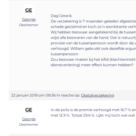
GE
Dag Gerard,
George
De verzekering is 7 maanden geleden afgeslot
Deelnemer
schade geclaimd en toch zo’n exorbitante ver
Wij hebben bezwaar aangetekend bij de tusse
wijst alle bezwaren van de hand. Dat is natuurl
provisie van de tussenpersoon wordt door de 
verhoogd. William gebruikt ook dezelfde argu
tussenpersoon.
Zou bezwaar maken bij het kifid (klachteninstit
dienstverlening) meer effect kunnen hebben?
22 januari 2019 om 09:36
In reactie op:
Opstalverzekering
GE
In de polis is de premie verhoogd met 16.7 %
met 12,9 %. Totaal 29.6 %. Lijkt mij toch wel wat 
George
Deelnemer