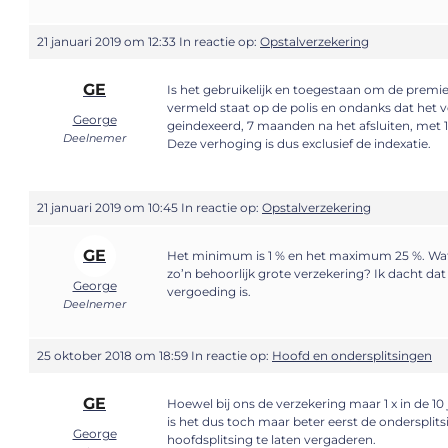
21 januari 2019 om 12:33
In reactie op:
Opstalverzekering
GE
Is het gebruikelijk en toegestaan om de premie
vermeld staat op de polis en ondanks dat het v
George
geindexeerd, 7 maanden na het afsluiten, met 
Deelnemer
Deze verhoging is dus exclusief de indexatie.
21 januari 2019 om 10:45
In reactie op:
Opstalverzekering
GE
Het minimum is 1 % en het maximum 25 %. Wat i
zo’n behoorlijk grote verzekering? Ik dacht dat
George
vergoeding is.
Deelnemer
25 oktober 2018 om 18:59
In reactie op:
Hoofd en ondersplitsingen
GE
Hoewel bij ons de verzekering maar 1 x in de 10
is het dus toch maar beter eerst de ondersplit
George
hoofdsplitsing te laten vergaderen.