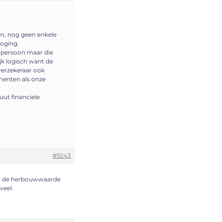
en, nog geen enkele
hoging.
npersoon maar die
ijk logisch want de
verzekeraar ook
menten als onze
uut financiele
#9243
 en de herbouwwaarde
veel.