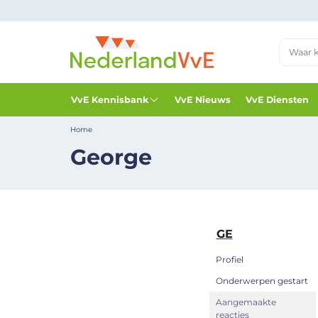
VvE Kennisbank
VvE Nieuws
VvE Diensten
Home
George
GE
Profiel
Onderwerpen gestart
Aangemaakte
reacties