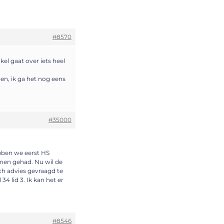
#8570
kel gaat over iets heel
n, ik ga het nog eens
#35000
ebben we eerst HS
men gehad. Nu wil de
sch advies gevraagd te
4 lid 3. Ik kan het er
#8546