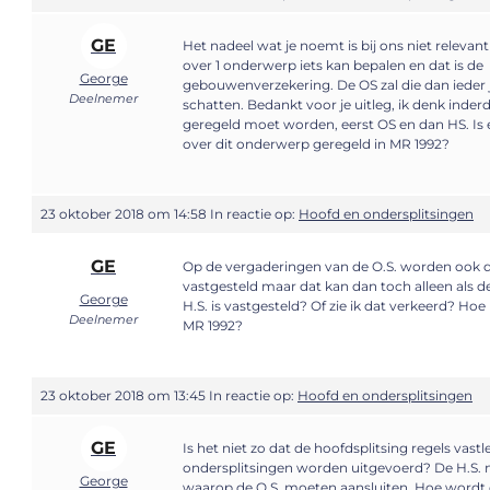
GE
Het nadeel wat je noemt is bij ons niet releva
over 1 onderwerp iets kan bepalen en dat is de
George
gebouwenverzekering. De OS zal die dan ieder
Deelnemer
schatten. Bedankt voor je uitleg, ik denk inde
geregeld moet worden, eerst OS en dan HS. Is e
over dit onderwerp geregeld in MR 1992?
23 oktober 2018 om 14:58
In reactie op:
Hoofd en ondersplitsingen
GE
Op de vergaderingen van de O.S. worden ook 
vastgesteld maar dat kan dan toch alleen als d
George
H.S. is vastgesteld? Of zie ik dat verkeerd? Hoe 
Deelnemer
MR 1992?
23 oktober 2018 om 13:45
In reactie op:
Hoofd en ondersplitsingen
GE
Is het niet zo dat de hoofdsplitsing regels vast
ondersplitsingen worden uitgevoerd? De H.S.
George
waarop de O.S. moeten aansluiten. Hoe wordt d