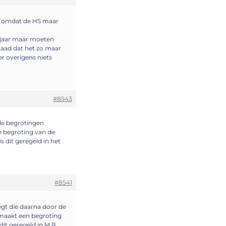
nt omdat de HS maar
 jaar maar moeten
rdaad dat het zo maar
r overigens niets
#8543
de begrotingen
e begroting van de
is dit geregeld in het
#8541
legt die daarna door de
 maakt een begroting
it geregeld in M.R.