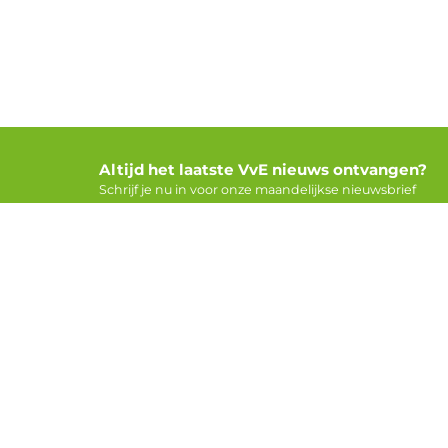
Altijd het laatste VvE nieuws ontvangen?
Schrijf je nu in voor onze maandelijkse nieuwsbrief
Voor V
Adverter
VvE Kenn
Nederlandvve.nl is de grootste VvE-
VvE Nie
community van Nederland. Je vindt hier het
VvE Dien
laatste VvE-nieuws, uitleg over VvE-beheer
Partners
en ervaringen van andere
Alle nieu
appartementeigenaren.