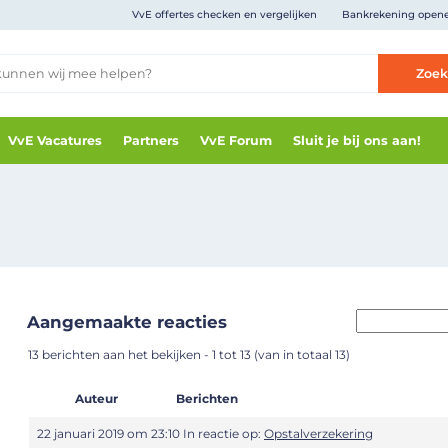
VvE offertes checken en vergelijken
Bankrekening open
Zoe
VvE Vacatures
Partners
VvE Forum
Sluit je bij ons aan!
Aangemaakte reacties
13 berichten aan het bekijken - 1 tot 13 (van in totaal 13)
Auteur
Berichten
22 januari 2019 om 23:10
In reactie op:
Opstalverzekering