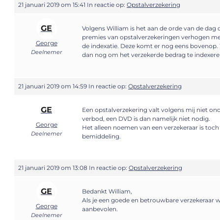
21 januari 2019 om 15:41
In reactie op:
Opstalverzekering
GE
Volgens William is het aan de orde van de dag 
premies van opstalverzekeringen verhogen met 
George
de indexatie. Deze komt er nog eens bovenop. 
Deelnemer
dan nog om het verzekerde bedrag te indexer
21 januari 2019 om 14:59
In reactie op:
Opstalverzekering
GE
Een opstalverzekering valt volgens mij niet ond
verbod, een DVD is dan namelijk niet nodig.
George
Het alleen noemen van een verzekeraar is toch
Deelnemer
bemiddeling.
21 januari 2019 om 13:08
In reactie op:
Opstalverzekering
GE
Bedankt William,
Als je een goede en betrouwbare verzekeraar 
George
aanbevolen.
Deelnemer