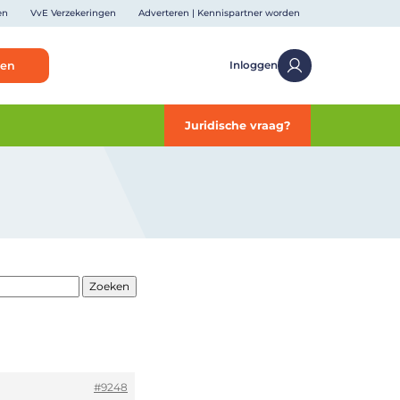
en
VvE Verzekeringen
Adverteren | Kennispartner worden
ken
Inloggen
Juridische vraag?
#9248