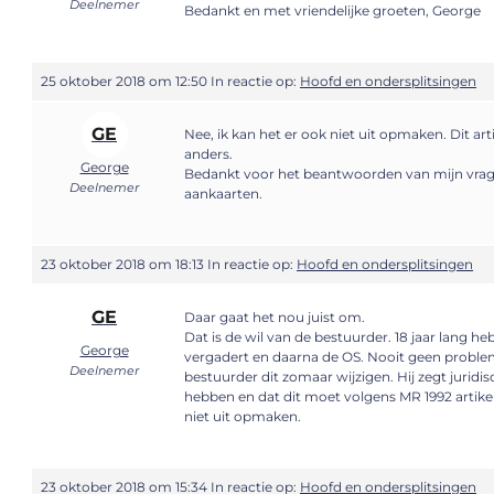
Deelnemer
Bedankt en met vriendelijke groeten, George
25 oktober 2018 om 12:50
In reactie op:
Hoofd en ondersplitsingen
GE
Nee, ik kan het er ook niet uit opmaken. Dit arti
anders.
George
Bedankt voor het beantwoorden van mijn vrage
Deelnemer
aankaarten.
23 oktober 2018 om 18:13
In reactie op:
Hoofd en ondersplitsingen
GE
Daar gaat het nou juist om.
Dat is de wil van de bestuurder. 18 jaar lang h
George
vergadert en daarna de OS. Nooit geen proble
Deelnemer
bestuurder dit zomaar wijzigen. Hij zegt juridi
hebben en dat dit moet volgens MR 1992 artikel 3
niet uit opmaken.
23 oktober 2018 om 15:34
In reactie op:
Hoofd en ondersplitsingen