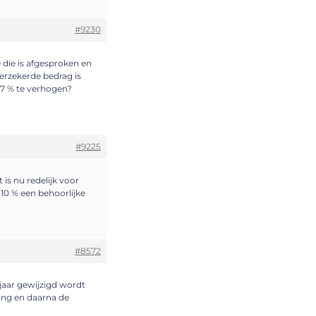
#9230
 die is afgesproken en
erzekerde bedrag is
17 % te verhogen?
#9225
s nu redelijk voor
 10 % een behoorlijke
#8572
 jaar gewijzigd wordt
sing en daarna de