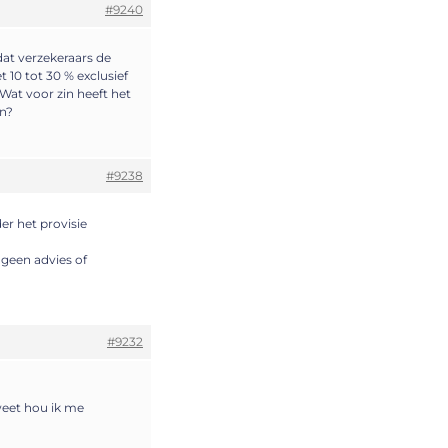
#9240
dat verzekeraars de
10 tot 30 % exclusief
Wat voor zin heeft het
en?
#9238
er het provisie
 geen advies of
#9232
weet hou ik me