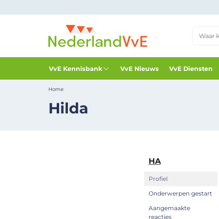
VvE Kennisbank
VvE Nieuws
VvE Diensten
Home
Hilda
HA
Profiel
Onderwerpen gestart
Aangemaakte
reacties