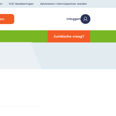
en
VvE Verzekeringen
Adverteren | Kennispartner worden
ken
Inloggen
Juridische vraag?