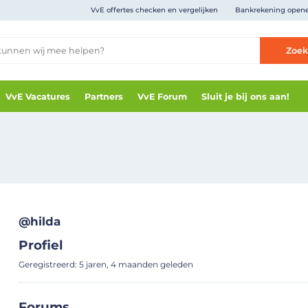
VvE offertes checken en vergelijken
Bankrekening open
Zoe
VvE Vacatures
Partners
VvE Forum
Sluit je bij ons aan!
@hilda
Profiel
Geregistreerd: 5 jaren, 4 maanden geleden
Forums