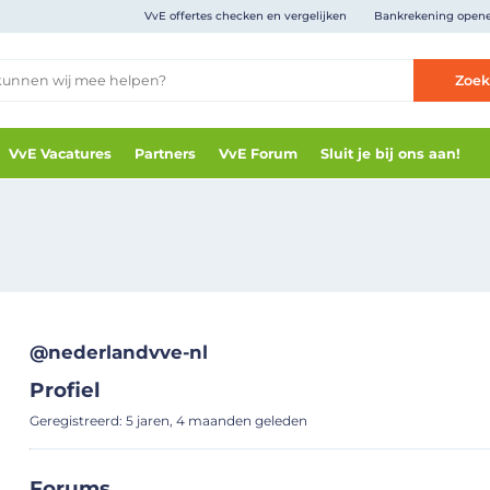
VvE offertes checken en vergelijken
Bankrekening open
Zoe
VvE Vacatures
Partners
VvE Forum
Sluit je bij ons aan!
@nederlandvve-nl
Profiel
Geregistreerd: 5 jaren, 4 maanden geleden
Forums