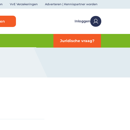
en
VvE Verzekeringen
Adverteren | Kennispartner worden
ken
Inloggen
Juridische vraag?