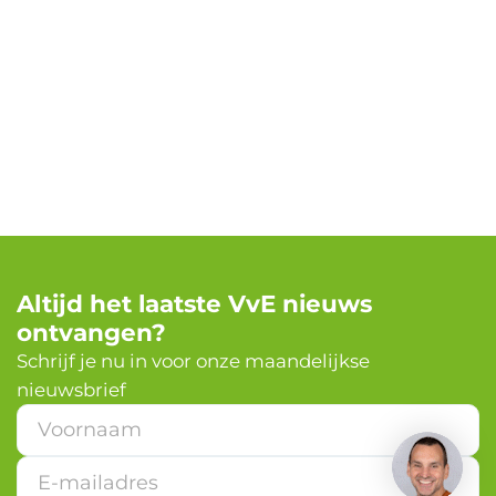
Altijd het laatste VvE nieuws
ontvangen?
✕
Schrijf je nu in voor onze maandelijkse
nieuwsbrief
Heb je een vraag?
V
o
o
r