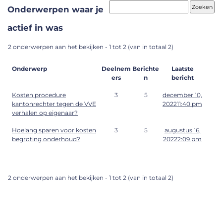
Onderwerpen waar je
actief in was
2 onderwerpen aan het bekijken - 1 tot 2 (van in totaal 2)
Onderwerp
Deelnem
Berichte
Laatste
ers
n
bericht
Kosten procedure
3
5
december 10,
kantonrechter tegen de VVE
202211:40 pm
verhalen op eigenaar?
Hoelang sparen voor kosten
3
5
augustus 16,
begroting onderhoud?
20222:09 pm
2 onderwerpen aan het bekijken - 1 tot 2 (van in totaal 2)