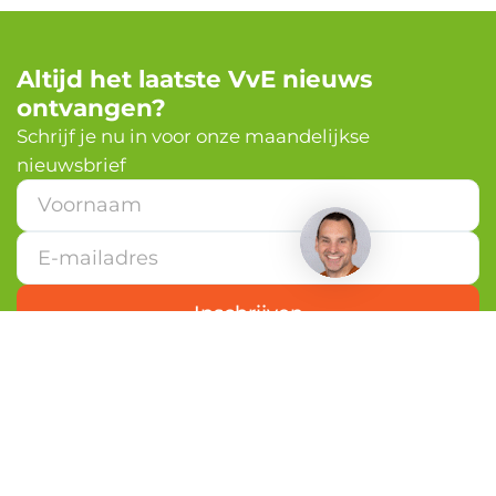
Altijd het laatste VvE nieuws
ontvangen?
✕
Schrijf je nu in voor onze maandelijkse
nieuwsbrief
Heb je een vraag?
E
-
m
a
i
l
Inschrijven
a
d
r
e
s
*
*