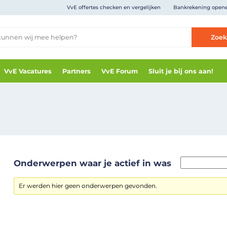
VvE offertes checken en vergelijken
Bankrekening open
Zoe
VvE Vacatures
Partners
VvE Forum
Sluit je bij ons aan!
Onderwerpen waar je actief in was
Er werden hier geen onderwerpen gevonden.