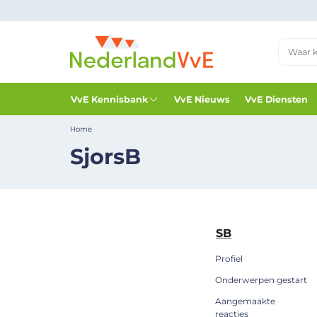
VvE Kennisbank
VvE Nieuws
VvE Diensten
Home
SjorsB
SB
Profiel
Onderwerpen gestart
Aangemaakte
reacties