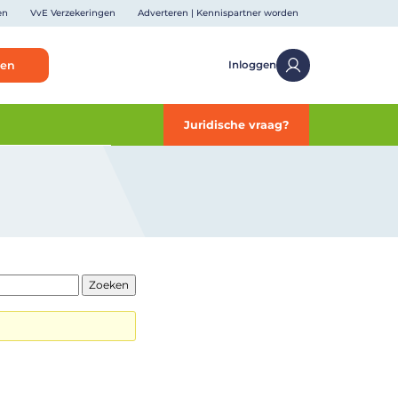
en
VvE Verzekeringen
Adverteren | Kennispartner worden
ken
Inloggen
Juridische vraag?