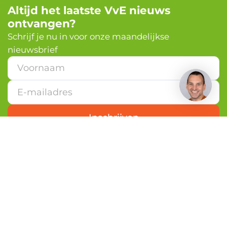
Altijd het laatste VvE nieuws
ontvangen?
Schrijf je nu in voor onze maandelijkse
nieuwsbrief
V
o
o
r
n
a
Inschrijven
a
m
E
-
m
a
i
l
a
d
r
Nederlandvve.nl is de grootste VvE-community
e