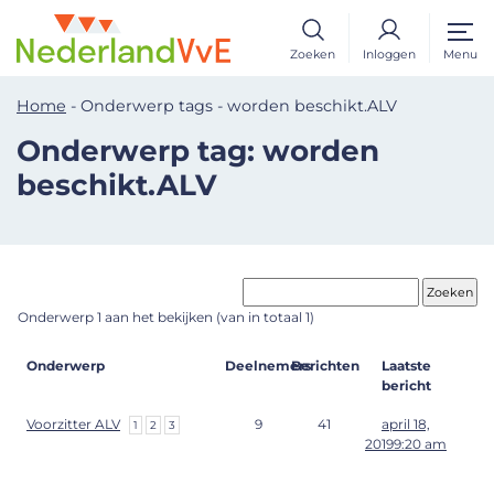
Zoeken
Inloggen
Menu
Home
-
Onderwerp tags
-
worden beschikt.ALV
Onderwerp tag: worden
beschikt.ALV
Onderwerp 1 aan het bekijken (van in totaal 1)
Onderwerp
Deelnemers
Berichten
Laatste
bericht
Voorzitter ALV
9
41
april 18,
1
2
3
20199:20 am