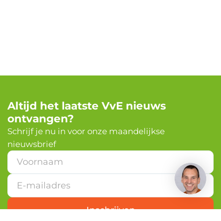
Altijd het laatste VvE nieuws
ontvangen?
Schrijf je nu in voor onze maandelijkse
nieuwsbrief
V
o
o
r
n
a
Inschrijven
a
m