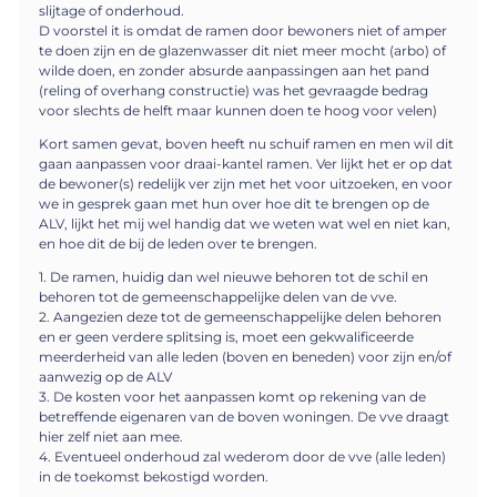
slijtage of onderhoud.
D voorstel it is omdat de ramen door bewoners niet of amper
te doen zijn en de glazenwasser dit niet meer mocht (arbo) of
wilde doen, en zonder absurde aanpassingen aan het pand
(reling of overhang constructie) was het gevraagde bedrag
voor slechts de helft maar kunnen doen te hoog voor velen)
Kort samen gevat, boven heeft nu schuif ramen en men wil dit
gaan aanpassen voor draai-kantel ramen. Ver lijkt het er op dat
de bewoner(s) redelijk ver zijn met het voor uitzoeken, en voor
we in gesprek gaan met hun over hoe dit te brengen op de
ALV, lijkt het mij wel handig dat we weten wat wel en niet kan,
en hoe dit de bij de leden over te brengen.
1. De ramen, huidig dan wel nieuwe behoren tot de schil en
behoren tot de gemeenschappelijke delen van de vve.
2. Aangezien deze tot de gemeenschappelijke delen behoren
en er geen verdere splitsing is, moet een gekwalificeerde
meerderheid van alle leden (boven en beneden) voor zijn en/of
aanwezig op de ALV
3. De kosten voor het aanpassen komt op rekening van de
betreffende eigenaren van de boven woningen. De vve draagt
hier zelf niet aan mee.
4. Eventueel onderhoud zal wederom door de vve (alle leden)
in de toekomst bekostigd worden.