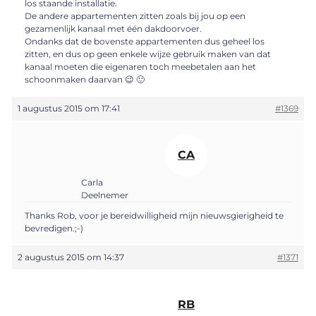
los staande installatie.
De andere appartementen zitten zoals bij jou op een
gezamenlijk kanaal met één dakdoorvoer.
Ondanks dat de bovenste appartementen dus geheel los
zitten, en dus op geen enkele wijze gebruik maken van dat
kanaal moeten die eigenaren toch meebetalen aan het
schoonmaken daarvan 😉 🙂
1 augustus 2015 om 17:41
#1369
CA
Carla
Deelnemer
Thanks Rob, voor je bereidwilligheid mijn nieuwsgierigheid te
bevredigen.;-)
2 augustus 2015 om 14:37
#1371
RB