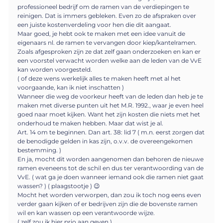
professioneel bedrijf om de ramen van de verdiepingen te
reinigen. Dat is immers gebleken. Even zo de afspraken over
een juiste kostenverdeling voor hen die dit aangaat.
Maar goed, je hebt ook te maken met een idee vanuit de
eigenaars nl. de ramen te vervangen door kiep/kantelramen.
Zoals afgesproken zijn ze dat zelf gaan onderzoeken en kan er
een voorstel verwacht worden welke aan de leden van de VvE
kan worden voorgesteld.
( of deze wens werkelijk alles te maken heeft met al het
voorgaande, kan ik niet inschatten )
Wanneer die weg de voorkeur heeft van de leden dan heb je te
maken met diverse punten uit het M.R. 1992., waar je even heel
goed naar moet kijken. Want het zijn kosten die niets met het
onderhoud te maken hebben. Maar dat wist je al.
Art. 14 om te beginnen. Dan art. 38: lid 7 ( m.n. eerst zorgen dat
de benodigde gelden in kas zijn, o.v.v. de overeengekomen
bestemming. )
En ja, mocht dit worden aangenomen dan behoren de nieuwe
ramen eveneens tot de schil en dus ter verantwoording van de
VvE. ( wat ga je doen wanneer iemand ook die ramen niet gaat
wassen? ) ( plaagstootje ) 😉
Mocht het worden verworpen, dan zou ik toch nog eens even
verder gaan kijken of er bedrijven zijn die de bovenste ramen
wil en kan wassen op een verantwoorde wijze.
( zelf zou ik hier prio aan geven )