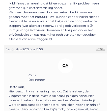
Ik blijf nog van mening dat bij een gezamenlijk probleem een
gezamenlijke kostenverdeling hoort.
Wanneer de ramen weer door een extern bedrijf worden
gedaan moet dat natuurlijk wel kunnen zonder halsbrekende
toeren uit te halen zoals uit het bakje van de hoogwerker te
stappen (wat uiteraard tegenwoordig ook verboden is 😉
In mijn vorige VvE vielen de ramen en kozijnen onder het
privégedeelte en dat maakt het toch een stuk eenvoudiger
allemaal kan ik wel zeggen 😉
1 augustus 2015 om 13:58
#1364
CA
Carla
Deelnemer
Beste Rob,
Hier verschil ik van mening met jou. Dat is niet erg, de
vragensteller in deze kwestie zal haar/zijn eigen conclusies
moeten trekken uit de geboden reacties. Welke uiteindelijk
worden geplaatst door zeer betrokken leken. Voor een min of
meer sluitend antwoord zal hij/zij zich, indien gewenst, beter