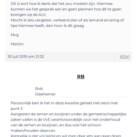
Dit is kort hoe ik denk dat het zou moeten zijn. Hiermee
kunnen we het gesprek aan en geen plannen hoe dit te gaan
brengen op de ALV.
Mocht ik iets vergeten, verkeerd zien of als iemand ervaring of
tips hiermee heeft, dan hoor ik dit graag.
Mvg
Marlon
30 juli 2015 om 21:32
#1341
RB
Rob
Deelnemer
Persoonlijk ben ik het in deze kwestie geheel niet eens met
punt 3
Aangezien de ramen en kozijnen onder de gemeenschappelijke
zaken vallen is de VvE verantwoordelijk voor het onderhoud
van de ramen en kozijnen, en dus ook het schoon
maken/houden daarvan.
Kennelijk is dat vrij lastig en wil men daar iets aan gaan doen.