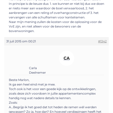
In principe is de keuze dus: 1. we kunnen er niet bij dus we doen
er niets meer aan waardoor de boel verwaarloosd, 2. het
aanbrengen van een reling of overhangconstructie of 3. het
vervangen van alle schuiframen voor kantelramen.
Naar mijn mening zullen de kosten voor de oplossing voor de
VvE zijn, en niet alleen voor de bewoners van de
bovenwoningen.
31 juli 2015 om 00:21
#1342
CA
Carla
Deelnemer
Beste Marlon,
Ik ga een heel eind met je mee.
Toch ook is het voor een goede kijk op de ontwikkelingen,
zoals deze zich voordoen in jullie appartementencomplex
handig nog wat nadere details te kennen.
Zoals:
A…Begrijp ik het goed dat tot heden de ramen wél werden
gewassen? Zo ja, hoe dan? En hoeveel verdiepingen heeft het