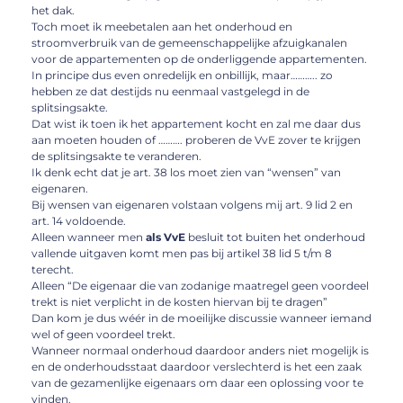
het dak.
Toch moet ik meebetalen aan het onderhoud en
stroomverbruik van de gemeenschappelijke afzuigkanalen
voor de appartementen op de onderliggende appartementen.
In principe dus even onredelijk en onbillijk, maar……….. zo
hebben ze dat destijds nu eenmaal vastgelegd in de
splitsingsakte.
Dat wist ik toen ik het appartement kocht en zal me daar dus
aan moeten houden of ………. proberen de VvE zover te krijgen
de splitsingsakte te veranderen.
Ik denk echt dat je art. 38 los moet zien van “wensen” van
eigenaren.
Bij wensen van eigenaren volstaan volgens mij art. 9 lid 2 en
art. 14 voldoende.
Alleen wanneer men
als VvE
besluit tot buiten het onderhoud
vallende uitgaven komt men pas bij artikel 38 lid 5 t/m 8
terecht.
Alleen “De eigenaar die van zodanige maatregel geen voordeel
trekt is niet verplicht in de kosten hiervan bij te dragen”
Dan kom je dus wéér in de moeilijke discussie wanneer iemand
wel of geen voordeel trekt.
Wanneer normaal onderhoud daardoor anders niet mogelijk is
en de onderhoudsstaat daardoor verslechterd is het een zaak
van de gezamenlijke eigenaars om daar een oplossing voor te
vinden.