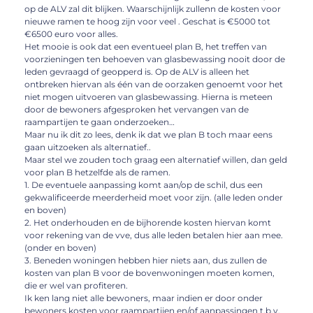
op de ALV zal dit blijken. Waarschijnlijk zullenn de kosten voor
nieuwe ramen te hoog zijn voor veel . Geschat is €5000 tot
€6500 euro voor alles.
Het mooie is ook dat een eventueel plan B, het treffen van
voorzieningen ten behoeven van glasbewassing nooit door de
leden gevraagd of geopperd is. Op de ALV is alleen het
ontbreken hiervan als één van de oorzaken genoemt voor het
niet mogen uitvoeren van glasbewassing. Hierna is meteen
door de bewoners afgesproken het vervangen van de
raampartijen te gaan onderzoeken…
Maar nu ik dit zo lees, denk ik dat we plan B toch maar eens
gaan uitzoeken als alternatief..
Maar stel we zouden toch graag een alternatief willen, dan geld
voor plan B hetzelfde als de ramen.
1. De eventuele aanpassing komt aan/op de schil, dus een
gekwalificeerde meerderheid moet voor zijn. (alle leden onder
en boven)
2. Het onderhouden en de bijhorende kosten hiervan komt
voor rekening van de vve, dus alle leden betalen hier aan mee.
(onder en boven)
3. Beneden woningen hebben hier niets aan, dus zullen de
kosten van plan B voor de bovenwoningen moeten komen,
die er wel van profiteren.
Ik ken lang niet alle bewoners, maar indien er door onder
bewoners kosten voor raampartijen en/of aanpassingen t.b.v.