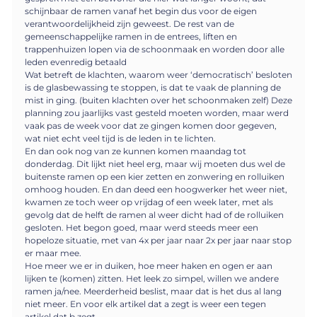
schijnbaar de ramen vanaf het begin dus voor de eigen
verantwoordelijkheid zijn geweest. De rest van de
gemeenschappelijke ramen in de entrees, liften en
trappenhuizen lopen via de schoonmaak en worden door alle
leden evenredig betaald
Wat betreft de klachten, waarom weer ‘democratisch’ besloten
is de glasbewassing te stoppen, is dat te vaak de planning de
mist in ging. (buiten klachten over het schoonmaken zelf) Deze
planning zou jaarlijks vast gesteld moeten worden, maar werd
vaak pas de week voor dat ze gingen komen door gegeven,
wat niet echt veel tijd is de leden in te lichten.
En dan ook nog van ze kunnen komen maandag tot
donderdag. Dit lijkt niet heel erg, maar wij moeten dus wel de
buitenste ramen op een kier zetten en zonwering en rolluiken
omhoog houden. En dan deed een hoogwerker het weer niet,
kwamen ze toch weer op vrijdag of een week later, met als
gevolg dat de helft de ramen al weer dicht had of de rolluiken
gesloten. Het begon goed, maar werd steeds meer een
hopeloze situatie, met van 4x per jaar naar 2x per jaar naar stop
er maar mee.
Hoe meer we er in duiken, hoe meer haken en ogen er aan
lijken te (komen) zitten. Het leek zo simpel, willen we andere
ramen ja/nee. Meerderheid beslist, maar dat is het dus al lang
niet meer. En voor elk artikel dat a zegt is weer een tegen
artikel dat b zegt.