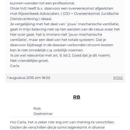
kunnen wenden tot een professional.
Onze VvE heeft b.v. daarvoor een overeenkomst afgesloten
met Rijssenbeek Advocaten. ( OJD = Overeenkomst Juridische
Dienstverlening ) Ideaal.
Je vergelijking met het deel van ‘ jouw’ mechanische ventilatie,
gaat in mijn beleving niet op ten aanzien van de casus waar het
hier over gaat. het is immers niet ‘jouw mechanische
ventilatie’, maar een deel van het totale systeem. Dat je
daarvoor bijdraagt in de daaraan verbonden stroom kosten
kan ik niet onredelijk c.q. onbillijk noemen.
Ik zie wel relevantie met art. 9, lid 2. Goed dat je dit noemt.
Met vriendelijke groet,
Carla
1 augustus 2015 om 16:02
#1365
RB
Rob
Deelnemer
Hoi Carla, het is zeker nier erg om van mening te verschillen.
Gezien de verschillen die je soms tegenkomt in diverse