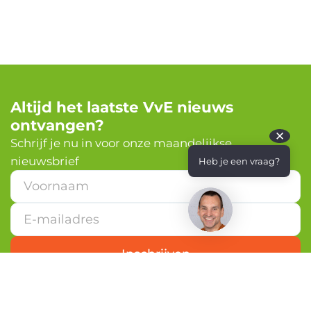
Altijd het laatste VvE nieuws
ontvangen?
✕
Schrijf je nu in voor onze maandelijkse
nieuwsbrief
Heb je een vraag?
E
-
m
a
i
l
Inschrijven
a
d
r
e
s