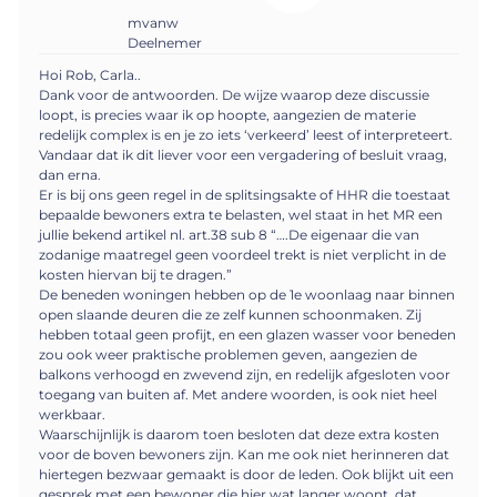
mvanw
Deelnemer
Hoi Rob, Carla..
Dank voor de antwoorden. De wijze waarop deze discussie
loopt, is precies waar ik op hoopte, aangezien de materie
redelijk complex is en je zo iets ‘verkeerd’ leest of interpreteert.
Vandaar dat ik dit liever voor een vergadering of besluit vraag,
dan erna.
Er is bij ons geen regel in de splitsingsakte of HHR die toestaat
bepaalde bewoners extra te belasten, wel staat in het MR een
jullie bekend artikel nl. art.38 sub 8 “….De eigenaar die van
zodanige maatregel geen voordeel trekt is niet verplicht in de
kosten hiervan bij te dragen.”
De beneden woningen hebben op de 1e woonlaag naar binnen
open slaande deuren die ze zelf kunnen schoonmaken. Zij
hebben totaal geen profijt, en een glazen wasser voor beneden
zou ook weer praktische problemen geven, aangezien de
balkons verhoogd en zwevend zijn, en redelijk afgesloten voor
toegang van buiten af. Met andere woorden, is ook niet heel
werkbaar.
Waarschijnlijk is daarom toen besloten dat deze extra kosten
voor de boven bewoners zijn. Kan me ook niet herinneren dat
hiertegen bezwaar gemaakt is door de leden. Ook blijkt uit een
gesprek met een bewoner die hier wat langer woont, dat