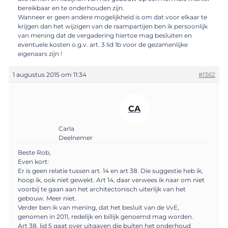
bereikbaar en te onderhouden zijn.
Wanneer er geen andere mogelijkheid is om dat voor elkaar te
krijgen dan het wijzigen van de raampartijen ben ik persoonlijk
van mening dat de vergadering hiertoe mag besluiten en
eventuele kosten o.g.v. art. 3 lid 1b voor de gezamenlijke
eigenaars zijn !
1 augustus 2015 om 11:34
#1362
CA
Carla
Deelnemer
Beste Rob,
Even kort:
Er is geen relatie tussen art. 14 en art 38. Die suggestie heb ik,
hoop ik, ook niet gewekt. Art 14, daar verwees ik naar om niet
voorbij te gaan aan het architectonisch uiterlijk van het
gebouw. Meer niet.
Verder ben ik van mening, dat het besluit van de VvE,
genomen in 2011, redelijk en billijk genoemd mag worden.
Art 38, lid 5 gaat over uitgaven die buiten het onderhoud