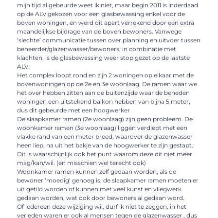
mijn tijd al gebeurde weet ik niet, maar begin 2011 is inderdaad
op de ALV gekozen voor een glasbewassing enkel voor de
boven woningen, en werd dit apart verrekend door een extra
maandelijkse bijdrage van de boven bewoners. Vanwege
‘slechte’ communicatie tussen over planning en uitvoer tussen
beheerder/glazenwasser/bewoners, in combinatie met
klachten, is de glasbewassing weer stop gezet op de laatste
ALV.
Het complex loopt rond en zijn 2 woningen op elkaar met de
bovenwoningen op de 2e en 3e woonlaag. De ramen waar we
het over hebben zitten aan de buitenzijde waar de beneden
woningen een uitstekend balkon hebben van bijna 5 meter,
dus dit gebeurde met een hoogwerker
De slaapkamer ramen (2e woonlaag) zijn geen probleem. De
woonkamer ramen (3e woonlaag) liggen verdiept met een
vlakke rand van een meter breed, waarover de glazenwasser
heen liep, na uit het bakje van de hoogwerker te zijn gestapt.
Dit is waarschijnlijk ook het punt waarom deze dit niet meer
mag/kan/wil. (en misschien wel terecht ook)
Woonkamer ramen kunnen zelf gedaan worden, als de
bewoner ‘moedig’ genoeg is, de slaapkamer ramen moeten er
uit getild worden of kunnen met veel kunst en vliegwerk
gedaan worden, wat ook door bewoners al gedaan word.
Of iedereen deze wijziging wil, durf ik niet te zeggen, in het
verleden waren er ook al mensen tegen de glazenwasser , dus