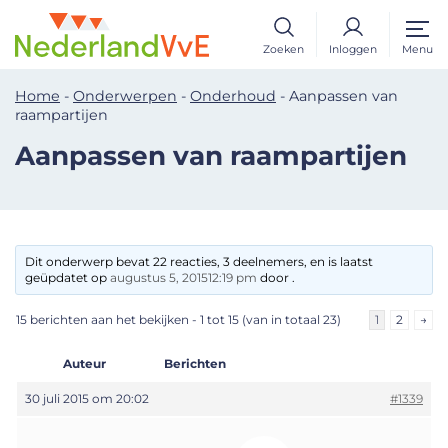
Zoeken
Inloggen
Menu
Home
-
Onderwerpen
-
Onderhoud
-
Aanpassen van
raampartijen
Aanpassen van raampartijen
Dit onderwerp bevat 22 reacties, 3 deelnemers, en is laatst
geüpdatet op
augustus 5, 201512:19 pm
door .
15 berichten aan het bekijken - 1 tot 15 (van in totaal 23)
1
2
→
Auteur
Berichten
30 juli 2015 om 20:02
#1339