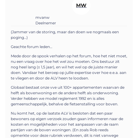
MW
mvanw
Deelnemer
(Jammer van de storing, maar dan doen we nogmaals een
poging…)
Geachte forum leden…
Mede door de spook verhalen op het forum, hoe het niet moet,
nu een vraag over hoe het wel zou moeten. Ons bestuur zit
nog heel lang (± 1,5 jaar), en wil het wel op de juiste manier
doen. Vandaar het beroep op jullie expertise over hoe e.e.a. aan
te vliegen en door de ALV heen te loodsen.
Globaal bestaat onze vve uit 100+ appartementen waarvan de
helft als bovenwoning en de andere helft als onderwoning.
Verder hebben we model reglement 1992 en is alles
gemeenschappelijk, behalve de fietsenstalling voor boven.
Nu komt het, op de laatste ALV is besloten dat een paar
bewoners op eigen verzoek zouden gaan informeren naar de
kosten en mogelijkheden voor het aanpassen van de raam
partijen van de boven woningen. (En zoals Rob reeds
opmerkte voor deze rubriek verdween, dit is niet vanwege