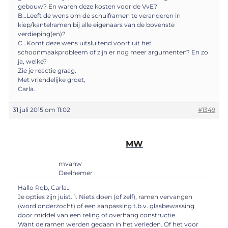
gebouw? En waren deze kosten voor de VvE?
B…Leeft de wens om de schuiframen te veranderen in
kiep/kantelramen bij alle eigenaars van de bovenste
verdieping(en)?
C…Komt deze wens uitsluitend voort uit het
schoonmaakprobleem of zijn er nog meer argumenten? En zo
ja, welke?
Zie je reactie graag.
Met vriendelijke groet,
Carla.
31 juli 2015 om 11:02
#1349
MW
mvanw
Deelnemer
Hallo Rob, Carla…
Je opties zijn juist. 1. Niets doen (of zelf), ramen vervangen
(word onderzocht) of een aanpassing t.b.v. glasbewassing
door middel van een reling of overhang constructie.
Want de ramen werden gedaan in het verleden. Of het voor