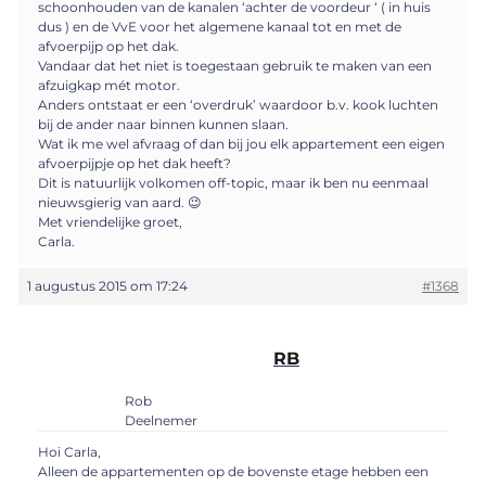
schoonhouden van de kanalen ‘achter de voordeur ‘ ( in huis
dus ) en de VvE voor het algemene kanaal tot en met de
afvoerpijp op het dak.
Vandaar dat het niet is toegestaan gebruik te maken van een
afzuigkap mét motor.
Anders ontstaat er een ‘overdruk’ waardoor b.v. kook luchten
bij de ander naar binnen kunnen slaan.
Wat ik me wel afvraag of dan bij jou elk appartement een eigen
afvoerpijpje op het dak heeft?
Dit is natuurlijk volkomen off-topic, maar ik ben nu eenmaal
nieuwsgierig van aard. 😉
Met vriendelijke groet,
Carla.
1 augustus 2015 om 17:24
#1368
RB
Rob
Deelnemer
Hoi Carla,
Alleen de appartementen op de bovenste etage hebben een