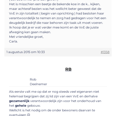
Het is misschien een beetje de bekende koe in de k… kijken,
maar achteraf bezien was het wellicht beter geweest dat de
VvE in zijn totaliteit ( begin van oprichting ) had besloten haar
verantwoordelijk te nemen en zorg had gedragen voor het een
deugdelijk bedrijf die naar behoren zijn taak uit moet voeren.
Ik hoop dat je er wat verder mee komt en de VvE de juiste
afweging kan gaan maken.
Met vriendelijke groet,
Carla.
1 augustus 2015 om 10:33
#1358
RB
Rob
Deelnemer
Als eerste valt me op dat er nog steeds veel eigenaren niet
helemaal begrijpen dat zij lid zijn van een VvE en derhalve
gezamenlijk
verantwoordelijk zijn voor het onderhoud van
het
gehele
gebouw.
Wellicht is het nodig om de onder bewoners daarvan te
overtuigen 😉