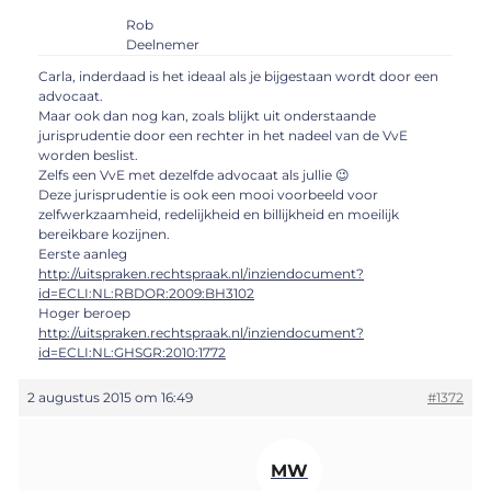
Rob
Deelnemer
Carla, inderdaad is het ideaal als je bijgestaan wordt door een
advocaat.
Maar ook dan nog kan, zoals blijkt uit onderstaande
jurisprudentie door een rechter in het nadeel van de VvE
worden beslist.
Zelfs een VvE met dezelfde advocaat als jullie 😉
Deze jurisprudentie is ook een mooi voorbeeld voor
zelfwerkzaamheid, redelijkheid en billijkheid en moeilijk
bereikbare kozijnen.
Eerste aanleg
http://uitspraken.rechtspraak.nl/inziendocument?
id=ECLI:NL:RBDOR:2009:BH3102
Hoger beroep
http://uitspraken.rechtspraak.nl/inziendocument?
id=ECLI:NL:GHSGR:2010:1772
2 augustus 2015 om 16:49
#1372
MW