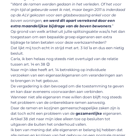
“
Want de ramen werden gedaan in het verleden. Of het voor
mijn tijd al gebeurde weet ik niet, maar begin 2011 is inderdaad
op de ALV gekozen voor een glasbewassing enkel voor de
boven woningen,
en werd dit apart verrekend door een
extra maandelijkse bijdrage van de boven bewoners
.
”
Op grond van welk artikel uit jullie splitsingsakte was/is het dan
toegestaan om een bepaalde groep eigenaren een extra
bijdrage te laten betalen voor deze werkzaamheden?
Dat lijkt mij toch echt in strijd met art. 3 lid 1a en dus een nietig
besluit.
Carla, ik ben helaas nog steeds niet overtuigd van de relatie
tussen art. 14 en 38 😉
Naar mijn idee heeft art. 14 betrekking op individuele
verzoeken van een eigenaar/eigenaren om veranderingen aan
te brengen in het gebouw.
De vergadering is dan bevoegd om die toestemming te geven
en kan daar eveneens voorwaarden aan verbinden.
Wanneer niet alle eigenaren mee willen doen blijft nog steeds
het probleem van de onbereikbare ramen aanwezig.
Daar de ramen en kozijnen gemeenschappelijke zaken zijn is
dat toch echt een probleem van de
gezamenlijke
eigenaren.
Artikel 38 ziet naar mijn idee alleen toe op besluiten tot
uitgaven die buiten het onderhoud vallen.
Ik ben van mening dat alle eigenaren er belang bij hebben dat
alle ramen en kozijnen van het gebouw op een normale manier