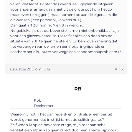
vallen, dat klopt. Echter de ( eventueel ) geplande uitgaven
voor andere ramen, gaan niet uit de grote pot ( om het zo
maar even te zeggen ) maar komen toe aan de eigenaars die
dit wensen ( een persoonlijke wens dus )
Dan gaat art 38, m.n. lid 7 en 8 in werking.
Nu gebleken is dat de, bovenste, ramen niet onbereikbaar zijn
voor een glazenwasser, zou ik zelf er alles aan doen om de
situatie van 2011 te gaan herstellen. En ben ik van mening dat
het vervangen van de ramen een nogal ingrijpende en
kostbare actie is, louter vanwege een schoonmaakprobleem.( !
)
1 augustus 2015 om 13:16
#1363
RB
Rob
Deelnemer
Waarom vindt jij het dan redelijk en billijk als er een besluit
wordt genomen dat in strijd is met de splitsingsakte?
Zelf woon ik op de bovenste etage, mijn mechanische
ventilatie en afzuigkap gaan direct door een aparte pijp door