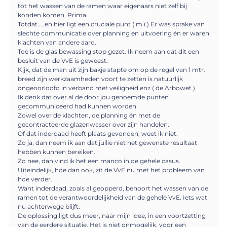
tot het wassen van de ramen waar eigenaars niet zelf bij
konden komen. Prima.
Totdat…..en hier ligt een cruciale punt ( m.i.) Er was sprake van
slechte communicatie over planning en uitvoering én er waren
klachten van andere aard.
Toe is de glas bewassing stop gezet. Ik neem aan dat dit een
besluit van de VvE is geweest.
Kijk, dat de man uit zijn bakje stapte om op de regel van 1 mtr.
breed zijn werkzaamheden voort te zetten is natuurlijk
ongeoorloofd in verband met veiligheid enz ( de Arbowet ).
Ik denk dat over al de door jou genoemde punten
gecommuniceerd had kunnen worden.
Zowel over de klachten, de planning én met de
gecontracteerde glazenwasser over zijn handelen.
Of dat inderdaad heeft plaats gevonden, weet ik niet.
Zo ja, dan neem ik aan dat jullie niet het gewenste resultaat
hebben kunnen bereiken.
Zo nee, dan vind ik het een manco in de gehele casus.
Uiteindelijk, hoe dan ook, zit de VvE nu met het probleem van
hoe verder.
Want inderdaad, zoals al geopperd, behoort het wassen van de
ramen tot de verantwoordelijkheid van de gehele VvE. Iets wat
nu achterwege blijft.
De oplossing ligt dus meer, naar mijn idee, in een voortzetting
van de eerdere situatie. Het is niet onmogelijk, voor een