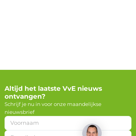
Altijd het laatste VvE nieuws
ontvangen?
✕
Schrijf je nu in voor onze maandelijkse
nieuwsbrief
Heb je een vraag?
E
-
m