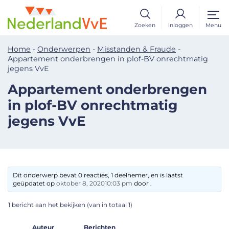
Zoeken
Inloggen
Menu
Home
-
Onderwerpen
-
Misstanden & Fraude
-
Appartement onderbrengen in plof-BV onrechtmatig
jegens VvE
Appartement onderbrengen
in plof-BV onrechtmatig
jegens VvE
Dit onderwerp bevat 0 reacties, 1 deelnemer, en is laatst
geüpdatet op
oktober 8, 202010:03 pm
door .
1 bericht aan het bekijken (van in totaal 1)
Auteur
Berichten