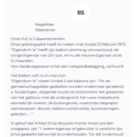
RS
RegelAlles
Deelnemer
Onze VvE is 3 appartementen.
Onze splitsingsakte heeft te maken met model 22 februari 1973.
“Eigendom 1e” heeft zijn balkon jarenlang verwaarloosd, de
vorige Eigenaar van 20+ jaar, en nu de nieuwe Eigenaar sinds
14 maanden.
Voor beide eigenaren is het een vastgoedbelegging, verhuurd.
Het balkon valt nu in mijn tuin.
“Eigendom 1e” citeert Artikel 2 dat balkons zijn: “Tot de
gemeenschappelijke gedeelten worden ondermeer gerekend:
a. funderingen, dragende muren en kolommen, het geraamte
van het gebouw met de ondergrond, het ruwe metselwerk,
alsmede de vloeren, de buitengevels, waaronder begrepen
raamkozijnen, deuren, balkon-constructies, borstweringen,
galerijen, … ”
Ik geloof dat Artikel 10 op de juiste manier moet worden
toegepast, dat “1. Iedere eigenaar of gebruiker is verplicht zijn
privé gedeelte behoorlijk te onderhouden. Tot dat onderhoud