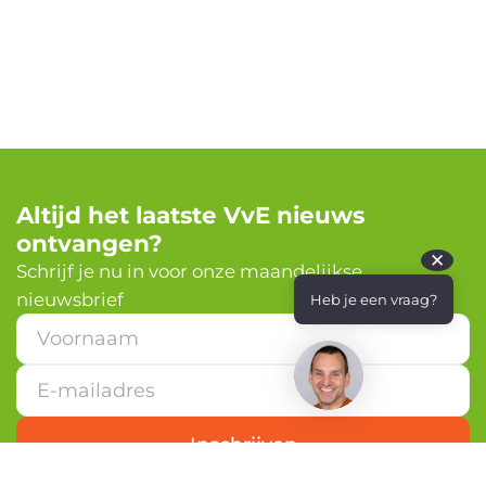
Altijd het laatste VvE nieuws
ontvangen?
✕
Schrijf je nu in voor onze maandelijkse
nieuwsbrief
Heb je een vraag?
*
*
V
o
o
r
Inschrijven
n
a