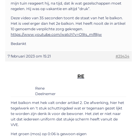
mijn tuin reageert hij, na tijd, dat ik wat gezelschappen moet
regelen. Hij was op vakantie en altijd “druk”.
Deze video van 35 seconden toont de staat van het 1e balkon.
Het is veel erger dan het 2e balkon. Het heeft nooit de in artikel
10 genoemde verplichte zorg gekregen.
https://www.youtube.com/watch?v=O9Is_mlf8jw
Bedankt
7 februari 2023 om 15:21
#39434
RE
Rene
Deelnemer
Het balkon met hek valt onder artikel 2. De afwerking, hier het
tegelwerk en ‘t stuk schuttingdeel wat er tegenaan gezet lijkt
te worden zijn denk ik voor de bewoner. Het ziet er niet naar
uit dat iedereen uniform dat stukje scherm heeft vanuit de
VVE.
Het groen (mos) op 0:06 is gewoon eigen