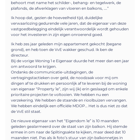
behoort met name het schilder-, behang- en tegelwerk, de
plafonds, de afwerklagen van vloeren en balkons, ….”
Ik hoop dat, gezien de hoeveelheid tijd, duidelijke
verwaarlozing gedurende vele jaren, dat de eigenaar van deze
vastgoedbelegging eindelijk verantwoordelijk wordt gehouden
voor het investeren in zijn eigen onroerend goed.
Ik heb zes jaar geleden mijn appartement gekocht (begane
grond), en heb toen de VvE wakker geschud. Ik ben de
directeur.
Bij de vorige Woning 1 e Eigenaar duurde het meer dan een jaar
om antwoord te krijgen.
Ondanks de communicatie-uitdagingen, de
vertragingstactieken over geld, de noodzaak voor mij om
dingen af te drukken en persoonlijk af te leveren bij de woning
van eigenaar “Property 1e”, zijn wij (ik) erin geslaagd om enkele
prioritaire projecten te voltooien. We hebben nu een
verzekering. We hebben de staande en rioolbuizen vervangen.
We hebben eindelijk een officiële MDOP… Het is dus niet zo dat
de VvE stil staat.
De nieuwe eigenaar van het “Eigendom 1e” is 10 maanden
geleden gealarmeerd over de staat van zijn balkon. Hij stemde
ermee in om naar de Splitingsakte te kijken, maar deed dat 10
maanden niet. Pas als ik foto’s stuur van zijn balkonnetjes in