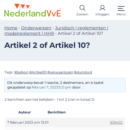
Zoeken
Inloggen
Menu
Home
-
Onderwerpen
-
Juridisch | reglementen |
modelreglement | HHR
-
Artikel 2 of Artikel 10?
Artikel 2 of Artikel 10?
Tags:
#balkon;#Artikel10;#verwaarlozen;#slumlord
Dit onderwerp bevat 1 reactie, 2 deelnemers, en is laatst
geüpdatet op
februari 7, 20233:21 pm
door .
2 berichten aan het bekijken - 1 tot 2 (van in totaal 2)
Auteur
Berichten
7 februari 2023 om 13:01
#39432