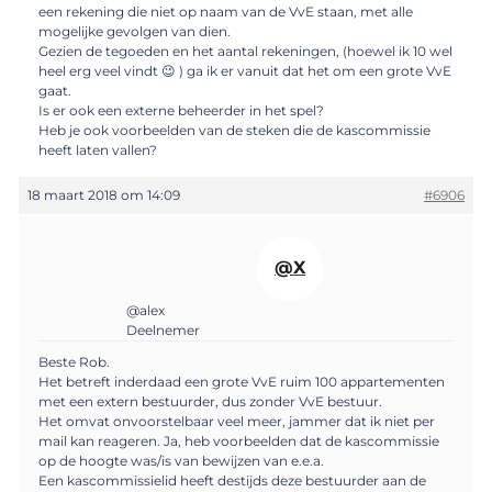
een rekening die niet op naam van de VvE staan, met alle
mogelijke gevolgen van dien.
Gezien de tegoeden en het aantal rekeningen, (hoewel ik 10 wel
heel erg veel vindt 😉 ) ga ik er vanuit dat het om een grote VvE
gaat.
Is er ook een externe beheerder in het spel?
Heb je ook voorbeelden van de steken die de kascommissie
heeft laten vallen?
18 maart 2018 om 14:09
#6906
@X
@alex
Deelnemer
Beste Rob.
Het betreft inderdaad een grote VvE ruim 100 appartementen
met een extern bestuurder, dus zonder VvE bestuur.
Het omvat onvoorstelbaar veel meer, jammer dat ik niet per
mail kan reageren. Ja, heb voorbeelden dat de kascommissie
op de hoogte was/is van bewijzen van e.e.a.
Een kascommissielid heeft destijds deze bestuurder aan de