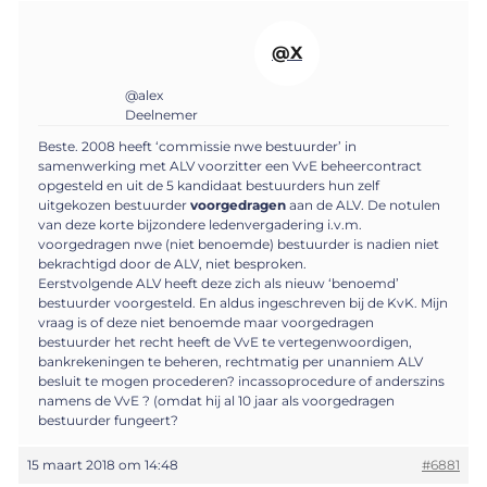
@X
@alex
Deelnemer
Beste. 2008 heeft ‘commissie nwe bestuurder’ in
samenwerking met ALV voorzitter een VvE beheercontract
opgesteld en uit de 5 kandidaat bestuurders hun zelf
uitgekozen bestuurder
voorgedragen
aan de ALV. De notulen
van deze korte bijzondere ledenvergadering i.v.m.
voorgedragen nwe (niet benoemde) bestuurder is nadien niet
bekrachtigd door de ALV, niet besproken.
Eerstvolgende ALV heeft deze zich als nieuw ‘benoemd’
bestuurder voorgesteld. En aldus ingeschreven bij de KvK. Mijn
vraag is of deze niet benoemde maar voorgedragen
bestuurder het recht heeft de VvE te vertegenwoordigen,
bankrekeningen te beheren, rechtmatig per unanniem ALV
besluit te mogen procederen? incassoprocedure of anderszins
namens de VvE ? (omdat hij al 10 jaar als voorgedragen
bestuurder fungeert?
15 maart 2018 om 14:48
#6881