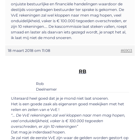
onjuiste bestuurlijke en financiële handelingen waardoor de
destijds voorgedragen bestuurder ter sprake is gekomen. De
VvE rekeningen zal wel kloppen naar men mag hopen, veel
onduidelijkheid, vaker is € 100.000 tegoeden overschreden, er
zijn 10 rekeningen…. De kascommissie laat steken vallen, roept
smaad en laster als daarvan iets gezegd wordt, je snapt het al,
ik laat mij niet de mond snoeren.
18 maart 2018 om 11:08
#6903
RB
Rob
Deelnemer
Uiteraard heel goed dat je je mond niet laat snoeren.
Het is een goede zaak als eigenaren goed meekijken met het
reilen en zeilen van e VvE !
“… De VvE rekeningen zal wel kloppen naar men mag hopen,
veel onduidelijkheid, vaker is € 100.000 tegoeden
overschreden, er zijn 10 rekeningen”
Dat mag je inderdaad hopen.
Je zal niet de eerste VvE zijn waar de gelden worden gestort op