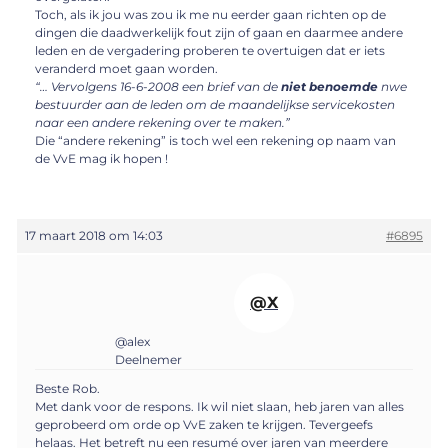
Toch, als ik jou was zou ik me nu eerder gaan richten op de
dingen die daadwerkelijk fout zijn of gaan en daarmee andere
leden en de vergadering proberen te overtuigen dat er iets
veranderd moet gaan worden.
“… Vervolgens 16-6-2008 een brief van de
niet benoemde
nwe
bestuurder aan de leden om de maandelijkse servicekosten
naar een andere rekening over te maken.”
Die “andere rekening” is toch wel een rekening op naam van
de VvE mag ik hopen !
17 maart 2018 om 14:03
#6895
@X
@alex
Deelnemer
Beste Rob.
Met dank voor de respons. Ik wil niet slaan, heb jaren van alles
geprobeerd om orde op VvE zaken te krijgen. Tevergeefs
helaas. Het betreft nu een resumé over jaren van meerdere