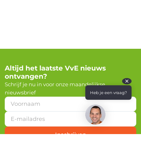
Altijd het laatste VvE nieuws
ontvangen?
✕
Schrijf je nu in voor onze maandelijkse
nieuwsbrief
Heb je een vraag?
V
o
o
r
n
a
Inschrijven
a