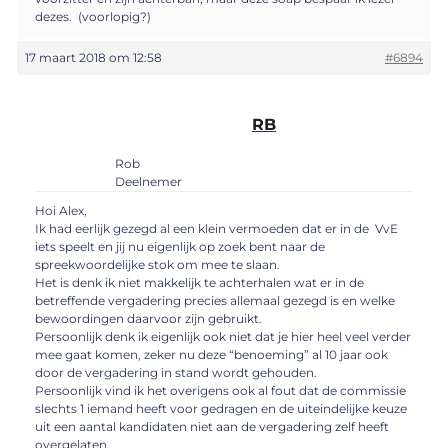
dezes. (voorlopig?)
17 maart 2018 om 12:58
#6894
RB
Rob
Deelnemer
Hoi Alex,
Ik had eerlijk gezegd al een klein vermoeden dat er in de VvE
iets speelt en jij nu eigenlijk op zoek bent naar de
spreekwoordelijke stok om mee te slaan.
Het is denk ik niet makkelijk te achterhalen wat er in de
betreffende vergadering precies allemaal gezegd is en welke
bewoordingen daarvoor zijn gebruikt.
Persoonlijk denk ik eigenlijk ook niet dat je hier heel veel verder
mee gaat komen, zeker nu deze “benoeming” al 10 jaar ook
door de vergadering in stand wordt gehouden.
Persoonlijk vind ik het overigens ook al fout dat de commissie
slechts 1 iemand heeft voor gedragen en de uiteindelijke keuze
uit een aantal kandidaten niet aan de vergadering zelf heeft
overgelaten.