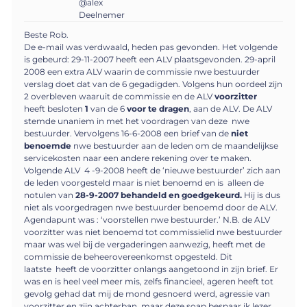
@alex
Deelnemer
Beste Rob.
De e-mail was verdwaald, heden pas gevonden. Het volgende
is gebeurd: 29-11-2007 heeft een ALV plaatsgevonden. 29-april
2008 een extra ALV waarin de commissie nwe bestuurder
verslag doet dat van de 6 gegadigden. Volgens hun oordeel zijn
2 overbleven waaruit de commissie en de ALV
voorzitter
heeft besloten
1
van de 6
voor te dragen
, aan de ALV. De ALV
stemde unaniem in met het voordragen van deze nwe
bestuurder. Vervolgens 16-6-2008 een brief van de
niet
benoemde
nwe bestuurder aan de leden om de maandelijkse
servicekosten naar een andere rekening over te maken.
Volgende ALV 4 -9-2008 heeft de ‘nieuwe bestuurder’ zich aan
de leden voorgesteld maar is niet benoemd en is alleen de
notulen van
28-9-2007 behandeld en goedgekeurd.
Hij is dus
niet als voorgedragen nwe bestuurder benoemd door de ALV.
Agendapunt was : ‘voorstellen nwe bestuurder.’ N.B. de ALV
voorzitter was niet benoemd tot commissielid nwe bestuurder
maar was wel bij de vergaderingen aanwezig, heeft met de
commissie de beheerovereenkomst opgesteld. Dit
laatste heeft de voorzitter onlangs aangetoond in zijn brief. Er
was en is heel veel meer mis, zelfs financieel, ageren heeft tot
gevolg gehad dat mij de mond gesnoerd werd, agressie van
voorzitter en zijn achterban, maar deze soap bespaar ik lezer