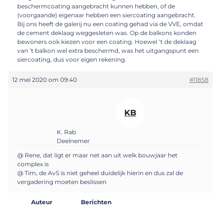
beschermcoating aangebracht kunnen hebben, of de
(voorgaande) eigenaar hebben een siercoating aangebracht.
Bij ons heeft de galerij nu een coating gehad via de VVE, omdat
de cement deklaag weggesleten was. Op de balkons konden
bewoners ook kiezen voor een coating. Hoewel ‘t de deklaag
van ‘t balkon wel extra beschermd, was het uitgangspunt een
siercoating, dus voor eigen rekening.
12 mei 2020 om 09:40
#11858
KB
K. Rab
Deelnemer
@ Rene, dat ligt er maar net aan uit welk bouwjaar het
complex is
@ Tim, de AvS is niet geheel duidelijk hierin en dus zal de
vergadering moeten beslissen
Auteur
Berichten