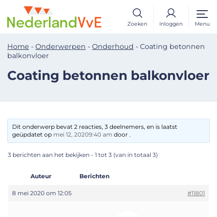
Zoeken
Inloggen
Menu
Home
-
Onderwerpen
-
Onderhoud
-
Coating betonnen
balkonvloer
Coating betonnen balkonvloer
Dit onderwerp bevat 2 reacties, 3 deelnemers, en is laatst
geüpdatet op
mei 12, 20209:40 am
door .
3 berichten aan het bekijken - 1 tot 3 (van in totaal 3)
Auteur
Berichten
8 mei 2020 om 12:05
#11801