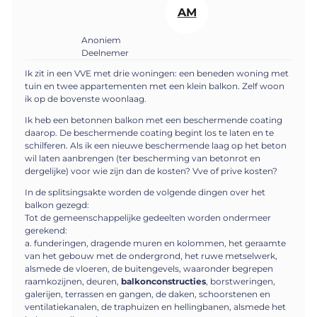
AM
Anoniem
Deelnemer
Ik zit in een VVE met drie woningen: een beneden woning met
tuin en twee appartementen met een klein balkon. Zelf woon
ik op de bovenste woonlaag.
Ik heb een betonnen balkon met een beschermende coating
daarop. De beschermende coating begint los te laten en te
schilferen. Als ik een nieuwe beschermende laag op het beton
wil laten aanbrengen (ter bescherming van betonrot en
dergelijke) voor wie zijn dan de kosten? Vve of prive kosten?
In de splitsingsakte worden de volgende dingen over het
balkon gezegd:
Tot de gemeenschappelijke gedeelten worden ondermeer
gerekend:
a. funderingen, dragende muren en kolommen, het geraamte
van het gebouw met de ondergrond, het ruwe metselwerk,
alsmede de vloeren, de buitengevels, waaronder begrepen
raamkozijnen, deuren,
balkonconstructies
, borstweringen,
galerijen, terrassen en gangen, de daken, schoorstenen en
ventilatiekanalen, de traphuizen en hellingbanen, alsmede het