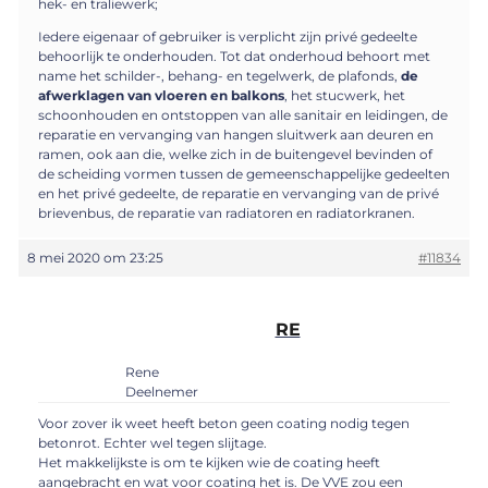
hek- en traliewerk;
Iedere eigenaar of gebruiker is verplicht zijn privé gedeelte
behoorlijk te onderhouden. Tot dat onderhoud behoort met
name het schilder-, behang- en tegelwerk, de plafonds,
de
afwerklagen van vloeren en balkons
, het stucwerk, het
schoonhouden en ontstoppen van alle sanitair en leidingen, de
reparatie en vervanging van hangen sluitwerk aan deuren en
ramen, ook aan die, welke zich in de buitengevel bevinden of
de scheiding vormen tussen de gemeenschappelijke gedeelten
en het privé gedeelte, de reparatie en vervanging van de privé
brievenbus, de reparatie van radiatoren en radiatorkranen.
8 mei 2020 om 23:25
#11834
RE
Rene
Deelnemer
Voor zover ik weet heeft beton geen coating nodig tegen
betonrot. Echter wel tegen slijtage.
Het makkelijkste is om te kijken wie de coating heeft
aangebracht en wat voor coating het is. De VVE zou een