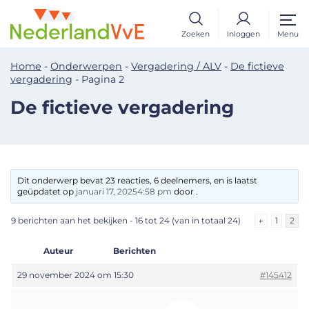
Zoeken
Inloggen
Menu
Home
-
Onderwerpen
-
Vergadering / ALV
-
De fictieve
vergadering
-
Pagina 2
De fictieve vergadering
Dit onderwerp bevat 23 reacties, 6 deelnemers, en is laatst
geüpdatet op
januari 17, 20254:58 pm
door .
9 berichten aan het bekijken - 16 tot 24 (van in totaal 24)
←
1
2
Auteur
Berichten
29 november 2024 om 15:30
#145412