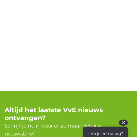
Altijd het laatste VvE nieuws
ontvangen?
✕
Schrijf je nu in voor onze maandelijkse
nieuwsbrief
Heb je een vraag?