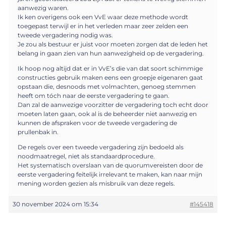
aanwezig waren.
Ik ken overigens ook een VvE waar deze methode wordt
toegepast terwijl er in het verleden maar zeer zelden een
tweede vergadering nodig was.
Je zou als bestuur er juist voor moeten zorgen dat de leden het
belang in gaan zien van hun aanwezigheid op de vergadering.
Ik hoop nog altijd dat er in VvE’s die van dat soort schimmige
constructies gebruik maken eens een groepje eigenaren gaat
opstaan die, desnoods met volmachten, genoeg stemmen
heeft om tóch naar de eerste vergadering te gaan.
Dan zal de aanwezige voorzitter de vergadering toch echt door
moeten laten gaan, ook al is de beheerder niet aanwezig en
kunnen de afspraken voor de tweede vergadering de
prullenbak in.
De regels over een tweede vergadering zijn bedoeld als
noodmaatregel, niet als standaardprocedure.
Het systematisch overslaan van de quorumvereisten door de
eerste vergadering feitelijk irrelevant te maken, kan naar mijn
mening worden gezien als misbruik van deze regels.
30 november 2024 om 15:34
#145418