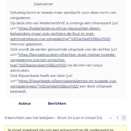
Deelnemer
Gelukkig komt er steeds meer aandacht voor deze vorm van
vergaderen.
Op deze site van NederlandVVE is onlangs een interessant [url
url=”
https://nederlandvve.nl/vve-nieuws/niet-alleen-
beheerders-maar-ook-rechters-de-fout-in-met-
administratieve-vve-vergadering/”%5Dartikel%5B/url%5D
hierover geplaatst.
Ook wordt de eerder genoemde uitspraak van de rechter [url
url=”
https://lexysadvocaten.nl/rechter-staat-nietige-tweede-
vergadering-vve-ten-onrechte-
toe/”%5Dbesproken%5B/url%5D
op de site van Lexys
advocaten.
Ook Rijssenbeek heeft een klein [url
url=”
https://rijssenbeek.nl/kennisbank/eerste-en-tweede-vve-
vergaderingen/”%5Dartikel%5B/url%5D
aan deze uitspraak
besteedt.
Auteur
Berichten
9 berichten aan het bekijken - 16 tot 24 (van in totaal 24)
←
1
2
Je moet ingelogd zijn om een antwoord op dit onderwerp te