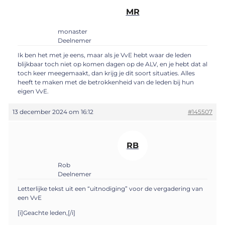
MR
monaster
Deelnemer
Ik ben het met je eens, maar als je VvE hebt waar de leden
blijkbaar toch niet op komen dagen op de ALV, en je hebt dat al
toch keer meegemaakt, dan krijg je dit soort situaties. Alles
heeft te maken met de betrokkenheid van de leden bij hun
eigen VvE.
13 december 2024 om 16:12
#145507
RB
Rob
Deelnemer
Letterlijke tekst uit een “uitnodiging” voor de vergadering van
een VvE
[i]Geachte leden,[/i]