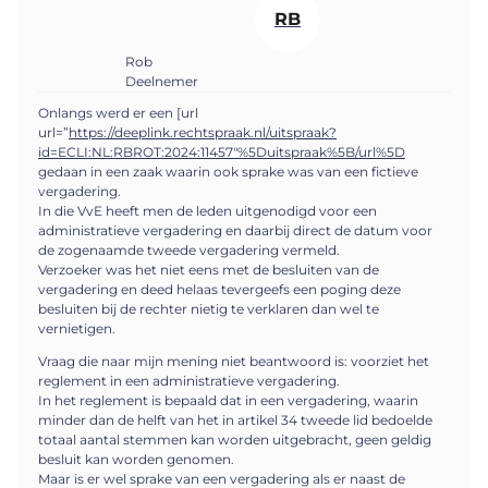
RB
Rob
Deelnemer
Onlangs werd er een [url
url=”
https://deeplink.rechtspraak.nl/uitspraak?
id=ECLI:NL:RBROT:2024:11457″%5Duitspraak%5B/url%5D
gedaan in een zaak waarin ook sprake was van een fictieve
vergadering.
In die VvE heeft men de leden uitgenodigd voor een
administratieve vergadering en daarbij direct de datum voor
de zogenaamde tweede vergadering vermeld.
Verzoeker was het niet eens met de besluiten van de
vergadering en deed helaas tevergeefs een poging deze
besluiten bij de rechter nietig te verklaren dan wel te
vernietigen.
Vraag die naar mijn mening niet beantwoord is: voorziet het
reglement in een administratieve vergadering.
In het reglement is bepaald dat in een vergadering, waarin
minder dan de helft van het in artikel 34 tweede lid bedoelde
totaal aantal stemmen kan worden uitgebracht, geen geldig
besluit kan worden genomen.
Maar is er wel sprake van een vergadering als er naast de