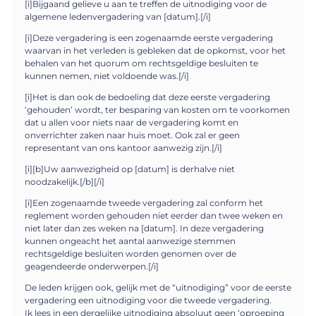
[i]Bijgaand gelieve u aan te treffen de uitnodiging voor de
algemene ledenvergadering van [datum].[/i]
[i]Deze vergadering is een zogenaamde eerste vergadering
waarvan in het verleden is gebleken dat de opkomst, voor het
behalen van het quorum om rechtsgeldige besluiten te
kunnen nemen, niet voldoende was.[/i]
[i]Het is dan ook de bedoeling dat deze eerste vergadering
‘gehouden’ wordt, ter besparing van kosten om te voorkomen
dat u allen voor niets naar de vergadering komt en
onverrichter zaken naar huis moet. Ook zal er geen
representant van ons kantoor aanwezig zijn.[/i]
[i][b]Uw aanwezigheid op [datum] is derhalve niet
noodzakelijk.[/b][/i]
[i]Een zogenaamde tweede vergadering zal conform het
reglement worden gehouden niet eerder dan twee weken en
niet later dan zes weken na [datum]. In deze vergadering
kunnen ongeacht het aantal aanwezige stemmen
rechtsgeldige besluiten worden genomen over de
geagendeerde onderwerpen.[/i]
De leden krijgen ook, gelijk met de “uitnodiging” voor de eerste
vergadering een uitnodiging voor die tweede vergadering.
Ik lees in een dergelijke uitnodiging absoluut geen ‘oproeping