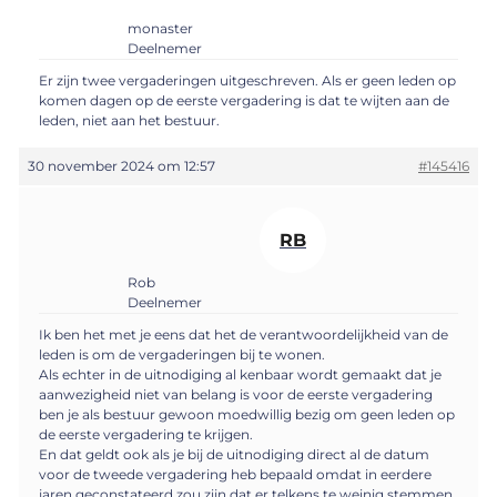
monaster
Deelnemer
Er zijn twee vergaderingen uitgeschreven. Als er geen leden op
komen dagen op de eerste vergadering is dat te wijten aan de
leden, niet aan het bestuur.
30 november 2024 om 12:57
#145416
RB
Rob
Deelnemer
Ik ben het met je eens dat het de verantwoordelijkheid van de
leden is om de vergaderingen bij te wonen.
Als echter in de uitnodiging al kenbaar wordt gemaakt dat je
aanwezigheid niet van belang is voor de eerste vergadering
ben je als bestuur gewoon moedwillig bezig om geen leden op
de eerste vergadering te krijgen.
En dat geldt ook als je bij de uitnodiging direct al de datum
voor de tweede vergadering heb bepaald omdat in eerdere
jaren geconstateerd zou zijn dat er telkens te weinig stemmen