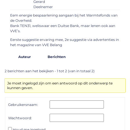
Gerard
Deelnemer
Eem energie bespaarlening aangaan bij het Warmtefonds van
de Overheid.
Bank TEN31, weliswaar een Duitse Bank, maar lenen ook aan
VVE’s.
Eerste suggestie ervaring mee, 2e suggestie via advertenties in
het magazine van VVE Belang
Auteur
Berichten
2 berichten aan het bekijken - 1 tot 2 (van in totaal 2)
Je moet ingelogd zijn om een antwoord op dit onderwerp te
kunnen geven.
Gebruikersnaam:
Wachtwoord:
Houd me ingelogd