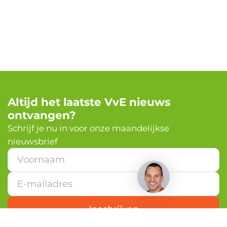
Altijd het laatste VvE nieuws
ontvangen?
✕
Schrijf je nu in voor onze maandelijkse
nieuwsbrief
Heb je een vraag?
*
V
o
o
r
n
Inschrijven
a
a