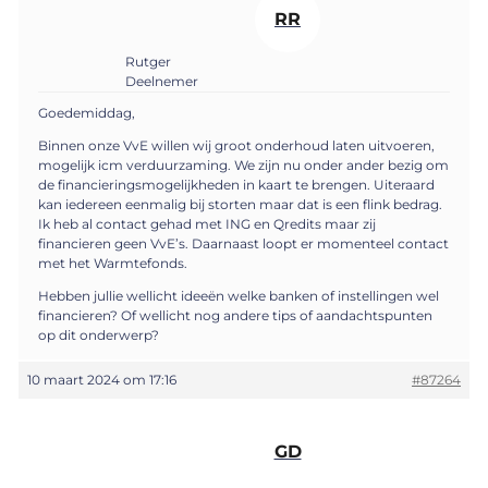
RR
Rutger
Deelnemer
Goedemiddag,
Binnen onze VvE willen wij groot onderhoud laten uitvoeren,
mogelijk icm verduurzaming. We zijn nu onder ander bezig om
de financieringsmogelijkheden in kaart te brengen. Uiteraard
kan iedereen eenmalig bij storten maar dat is een flink bedrag.
Ik heb al contact gehad met ING en Qredits maar zij
financieren geen VvE’s. Daarnaast loopt er momenteel contact
met het Warmtefonds.
Hebben jullie wellicht ideeën welke banken of instellingen wel
financieren? Of wellicht nog andere tips of aandachtspunten
op dit onderwerp?
10 maart 2024 om 17:16
#87264
GD