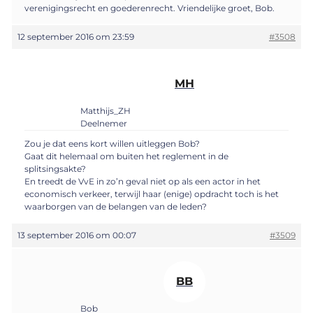
verenigingsrecht en goederenrecht. Vriendelijke groet, Bob.
12 september 2016 om 23:59
#3508
MH
Matthijs_ZH
Deelnemer
Zou je dat eens kort willen uitleggen Bob?
Gaat dit helemaal om buiten het reglement in de
splitsingsakte?
En treedt de VvE in zo’n geval niet op als een actor in het
economisch verkeer, terwijl haar (enige) opdracht toch is het
waarborgen van de belangen van de leden?
13 september 2016 om 00:07
#3509
BB
Bob