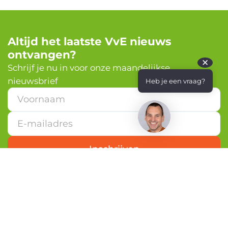
Altijd het laatste VvE nieuws
ontvangen?
✕
Schrijf je nu in voor onze maandelijkse
nieuwsbrief
Heb je een vraag?
V
o
o
r
n
a
Inschrijven
a
m
*
*