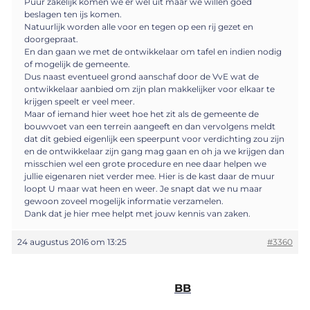
Puur zakelijk komen we er wel uit maar we willen goed
beslagen ten ijs komen.
Natuurlijk worden alle voor en tegen op een rij gezet en
doorgepraat.
En dan gaan we met de ontwikkelaar om tafel en indien nodig
of mogelijk de gemeente.
Dus naast eventueel grond aanschaf door de VvE wat de
ontwikkelaar aanbied om zijn plan makkelijker voor elkaar te
krijgen speelt er veel meer.
Maar of iemand hier weet hoe het zit als de gemeente de
bouwvoet van een terrein aangeeft en dan vervolgens meldt
dat dit gebied eigenlijk een speerpunt voor verdichting zou zijn
en de ontwikkelaar zijn gang mag gaan en oh ja we krijgen dan
misschien wel een grote procedure en nee daar helpen we
jullie eigenaren niet verder mee. Hier is de kast daar de muur
loopt U maar wat heen en weer. Je snapt dat we nu maar
gewoon zoveel mogelijk informatie verzamelen.
Dank dat je hier mee helpt met jouw kennis van zaken.
24 augustus 2016 om 13:25
#3360
BB