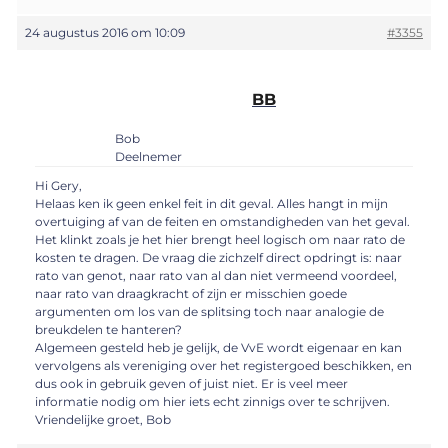
24 augustus 2016 om 10:09
#3355
BB
Bob
Deelnemer
Hi Gery,
Helaas ken ik geen enkel feit in dit geval. Alles hangt in mijn
overtuiging af van de feiten en omstandigheden van het geval.
Het klinkt zoals je het hier brengt heel logisch om naar rato de
kosten te dragen. De vraag die zichzelf direct opdringt is: naar
rato van genot, naar rato van al dan niet vermeend voordeel,
naar rato van draagkracht of zijn er misschien goede
argumenten om los van de splitsing toch naar analogie de
breukdelen te hanteren?
Algemeen gesteld heb je gelijk, de VvE wordt eigenaar en kan
vervolgens als vereniging over het registergoed beschikken, en
dus ook in gebruik geven of juist niet. Er is veel meer
informatie nodig om hier iets echt zinnigs over te schrijven.
Vriendelijke groet, Bob