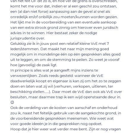
van het feit OF dit zo is, en hoe ver de grens is overschreden,
komt het me voor dat, indien er al een geschil zou ontstaan,
een (al dan niet forse) aanpassing aan de gevel al snel als
onredelijk en/of onbillijk zou moeten/kunnen worden gezien.
Het lijkt me in de voorbereiding van een eventuele aankoop
van een extra strook grond zinnig om hierover even juridisch
advies in te winnen. Hier bestaat zeker de nodige
jurisprudentie over.
Gelukkig zie ik in jouw post een relatief kleine VvE met 7
leden/stemmen. Dat maakt het naar mijn mening goed
mogelijk om in mondelinge één op één gesprekken alles goed
uit te leggen, en om de stemming te peilen. Zo weet je vooraf
hoe (gevoelig) de zaak ligt.
In principe is alles wat je aangeeft mijns inziens te
verwezenlijken. Zoals reeds gesteld: wanneer de VvE
daadwerkelijk koopt en eigenaar is kan zij om het zo te zeggen
doen en laten wat zij wil (verhuren, verkopen, uitlenen, ter
beschikking stellen……). Daar moet de VvE dan ook als VvE over
besluiten, maar daarmee trap ik een wijd openstaande deur in.
😉
Ook de verdeling van de kosten van aanschaf en onderhoud
zou ik, naast het feitelijk gebruik van de aangekochte grond, in
de voorbereidende gesprekken meenemen. Wie weet wat
voor goede ideeën je in die gesprekken nog opdoet.
Hoop dat je hier weer wat verder mee bent. Zijn er nog vragen