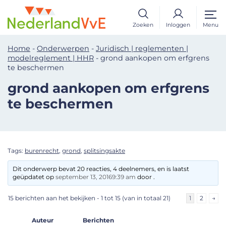
Zoeken
Inloggen
Menu
Home
-
Onderwerpen
-
Juridisch | reglementen |
modelreglement | HHR
-
grond aankopen om erfgrens
te beschermen
grond aankopen om erfgrens
te beschermen
Tags:
burenrecht
,
grond
,
splitsingsakte
Dit onderwerp bevat 20 reacties, 4 deelnemers, en is laatst
geüpdatet op
september 13, 20169:39 am
door .
15 berichten aan het bekijken - 1 tot 15 (van in totaal 21)
1
2
→
Auteur
Berichten