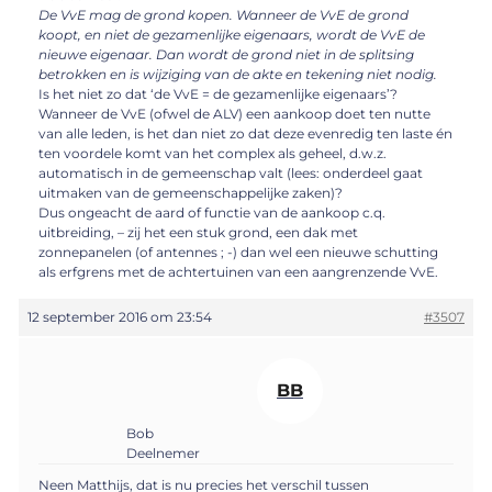
De VvE mag de grond kopen. Wanneer de VvE de grond
koopt, en niet de gezamenlijke eigenaars, wordt de VvE de
nieuwe eigenaar. Dan wordt de grond niet in de splitsing
betrokken en is wijziging van de akte en tekening niet nodig.
Is het niet zo dat ‘de VvE = de gezamenlijke eigenaars’?
Wanneer de VvE (ofwel de ALV) een aankoop doet ten nutte
van alle leden, is het dan niet zo dat deze evenredig ten laste én
ten voordele komt van het complex als geheel, d.w.z.
automatisch in de gemeenschap valt (lees: onderdeel gaat
uitmaken van de gemeenschappelijke zaken)?
Dus ongeacht de aard of functie van de aankoop c.q.
uitbreiding, – zij het een stuk grond, een dak met
zonnepanelen (of antennes ; -) dan wel een nieuwe schutting
als erfgrens met de achtertuinen van een aangrenzende VvE.
12 september 2016 om 23:54
#3507
BB
Bob
Deelnemer
Neen Matthijs, dat is nu precies het verschil tussen