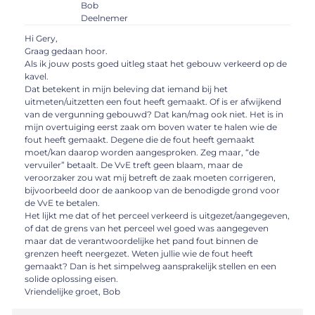
Bob
Deelnemer
Hi Gery,
Graag gedaan hoor.
Als ik jouw posts goed uitleg staat het gebouw verkeerd op de
kavel.
Dat betekent in mijn beleving dat iemand bij het
uitmeten/uitzetten een fout heeft gemaakt. Of is er afwijkend
van de vergunning gebouwd? Dat kan/mag ook niet. Het is in
mijn overtuiging eerst zaak om boven water te halen wie de
fout heeft gemaakt. Degene die de fout heeft gemaakt
moet/kan daarop worden aangesproken. Zeg maar, “de
vervuiler” betaalt. De VvE treft geen blaam, maar de
veroorzaker zou wat mij betreft de zaak moeten corrigeren,
bijvoorbeeld door de aankoop van de benodigde grond voor
de VvE te betalen.
Het lijkt me dat of het perceel verkeerd is uitgezet/aangegeven,
of dat de grens van het perceel wel goed was aangegeven
maar dat de verantwoordelijke het pand fout binnen de
grenzen heeft neergezet. Weten jullie wie de fout heeft
gemaakt? Dan is het simpelweg aansprakelijk stellen en een
solide oplossing eisen.
Vriendelijke groet, Bob