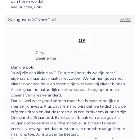
dan horen we dat.
Veel succes, Bob
24 augustus 2016 om 11:42
#3359
GY
Gery
Deelnemer
Dank je Bob.
Ja wij zijn een kleine VvE. Foutje mijnerzijds we zijn met 9
eigenaars maar dat maakt niet zoveel. We kunnen goed met
elkaar door een deur en lopen altijd wel even bij elkaar binnen.
Alleen gaan nu natuurlijk de emoties wat hoog op omdat er
opeens van alles veranderd.
Dat zal wel weer goed komen maar het is even moeilijk op
menselijk niveau. Plus dat niemand wist dat we te dicht op de
erfgrens zitten en dat de ramen dus een probleem kunnen zijn.
Ons pand is 15 jaar oud. Eventuele afbraak van onze gevel is
volgens onze eenmalige informatieve jurist geen te eisen
verhaal vanwege het dan ontstaan van onrechtmatige hinder
naar ons toe. Jurisprudentie bestaat.