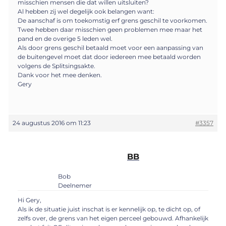
misschien mensen die dat willen uitsluiten?
Al hebben zij wel degelijk ook belangen want:
De aanschaf is om toekomstig erf grens geschil te voorkomen.
Twee hebben daar misschien geen problemen mee maar het
pand en de overige 5 leden wel.
Als door grens geschil betaald moet voor een aanpassing van
de buitengevel moet dat door iedereen mee betaald worden
volgens de Splitsingsakte.
Dank voor het mee denken.
Gery
24 augustus 2016 om 11:23
#3357
BB
Bob
Deelnemer
Hi Gery,
Als ik de situatie juist inschat is er kennelijk op, te dicht op, of
zelfs over, de grens van het eigen perceel gebouwd. Afhankelijk