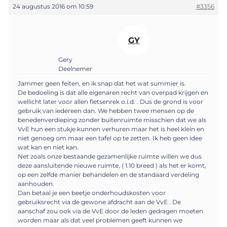
24 augustus 2016 om 10:59
#3356
GY
Gery
Deelnemer
Jammer geen feiten, en ik snap dat het wat summier is.
De bedoeling is dat alle eigenaren recht van overpad krijgen en
wellicht later voor allen fietsenrek o.i.d. . Dus de grond is voor
gebruik van iedereen dan. We hebben twee mensen op de
benedenverdieping zonder buitenruimte misschien dat we als
VvE hun een stukje kunnen verhuren maar het is heel klein en
niet genoeg om maar een tafel op te zetten. Ik heb geen idee
wat kan en niet kan.
Net zoals onze bestaande gezamenlijke ruimte willen we dus
deze aansluitende nieuwe ruimte, ( 1.10 breed ) als het er komt,
op een zelfde manier behandelen en de standaard verdeling
aanhouden.
Dan betaal je een beetje onderhoudskosten voor
gebruiksrecht via de gewone afdracht aan de VvE . De
aanschaf zou ook via de VvE door de leden gedragen moeten
worden maar als dat veel problemen geeft kunnen we