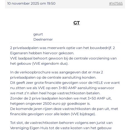
10 november 2025 om 19:50
#147565
GT
geurt
Deelnemer
2 privelaadpalen was meerwerk optie van het bouwbedrijf. 2
Eigenaren hebben hiervoor gekozen.
VVE laadpaal behoort gewoon bij de centrale voorziening van
het gebouw (VVE eigendom dus).
In de verkoopbrochure was aangegeven dat er max 2
privelaadpalen op de centrale aansluiting konden.
Dit geeft zeer grote financiële gevolgen voor de HELE vve want
nu zitten we als VVE op een 3×80 AMP aansluiting waarvoor
we met z’n allen heel hoge vastrechtkosten betalen.
Zonder de 2 prive laadpalen konden we met 3×50 AMP uit,
hetgeen ongeveer 2500 euro pjr goedkoper is.
De komende jaren rijzen deze vastrechtkosten de pan uit, met
financiële gevolgen voor alle leden (VVE bijdrage).
Tot slot, de vastrechtkosten behoren volgens een jurist van
Vereniging Eigen Huis tot de vaste kosten van het gebouw