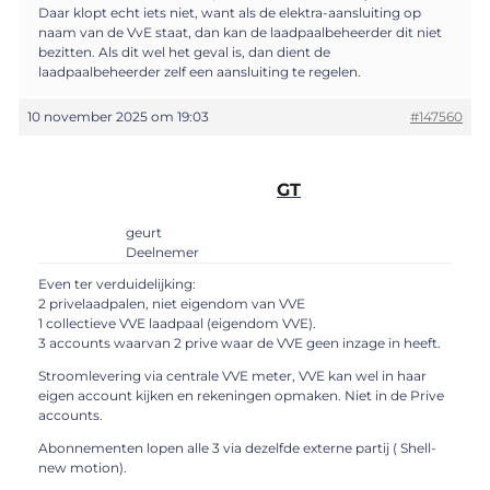
Daar klopt echt iets niet, want als de elektra-aansluiting op
naam van de VvE staat, dan kan de laadpaalbeheerder dit niet
bezitten. Als dit wel het geval is, dan dient de
laadpaalbeheerder zelf een aansluiting te regelen.
10 november 2025 om 19:03
#147560
GT
geurt
Deelnemer
Even ter verduidelijking:
2 privelaadpalen, niet eigendom van VVE
1 collectieve VVE laadpaal (eigendom VVE).
3 accounts waarvan 2 prive waar de VVE geen inzage in heeft.
Stroomlevering via centrale VVE meter, VVE kan wel in haar
eigen account kijken en rekeningen opmaken. Niet in de Prive
accounts.
Abonnementen lopen alle 3 via dezelfde externe partij ( Shell-
new motion).