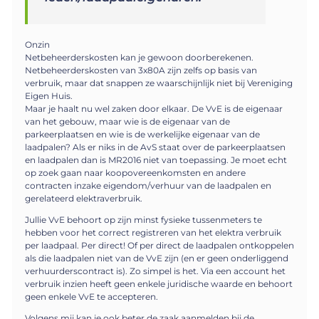
Onzin
Netbeheerderskosten kan je gewoon doorberekenen.
Netbeheerderskosten van 3x80A zijn zelfs op basis van
verbruik, maar dat snappen ze waarschijnlijk niet bij Vereniging
Eigen Huis.
Maar je haalt nu wel zaken door elkaar. De VvE is de eigenaar
van het gebouw, maar wie is de eigenaar van de
parkeerplaatsen en wie is de werkelijke eigenaar van de
laadpalen? Als er niks in de AvS staat over de parkeerplaatsen
en laadpalen dan is MR2016 niet van toepassing. Je moet echt
op zoek gaan naar koopovereenkomsten en andere
contracten inzake eigendom/verhuur van de laadpalen en
gerelateerd elektraverbruik.
Jullie VvE behoort op zijn minst fysieke tussenmeters te
hebben voor het correct registreren van het elektra verbruik
per laadpaal. Per direct! Of per direct de laadpalen ontkoppelen
als die laadpalen niet van de VvE zijn (en er geen onderliggend
verhuurderscontract is). Zo simpel is het. Via een account het
verbruik inzien heeft geen enkele juridische waarde en behoort
geen enkele VvE te accepteren.
Volgens mij kan je ook beter de zaak aanmelden bij de