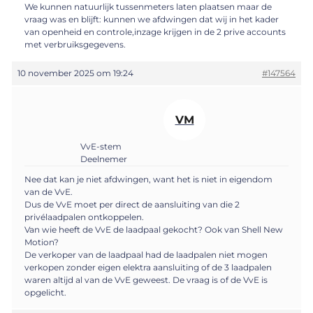
We kunnen natuurlijk tussenmeters laten plaatsen maar de
vraag was en blijft: kunnen we afdwingen dat wij in het kader
van openheid en controle,inzage krijgen in de 2 prive accounts
met verbruiksgegevens.
10 november 2025 om 19:24
#147564
VM
VvE-stem
Deelnemer
Nee dat kan je niet afdwingen, want het is niet in eigendom
van de VvE.
Dus de VvE moet per direct de aansluiting van die 2
privélaadpalen ontkoppelen.
Van wie heeft de VvE de laadpaal gekocht? Ook van Shell New
Motion?
De verkoper van de laadpaal had de laadpalen niet mogen
verkopen zonder eigen elektra aansluiting of de 3 laadpalen
waren altijd al van de VvE geweest. De vraag is of de VvE is
opgelicht.