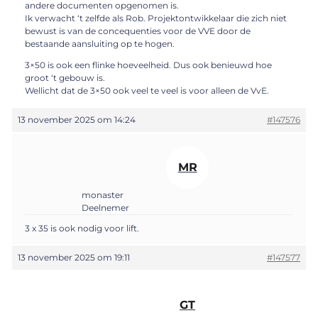
andere documenten opgenomen is.
Ik verwacht ‘t zelfde als Rob. Projektontwikkelaar die zich niet
bewust is van de concequenties voor de VVE door de
bestaande aansluiting op te hogen.
3×50 is ook een flinke hoeveelheid. Dus ook benieuwd hoe
groot ‘t gebouw is.
Wellicht dat de 3×50 ook veel te veel is voor alleen de VvE.
13 november 2025 om 14:24
#147576
MR
monaster
Deelnemer
3 x 35 is ook nodig voor lift.
13 november 2025 om 19:11
#147577
GT