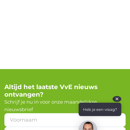
Altijd het laatste VvE nieuws
ontvangen?
✕
Schrijf je nu in voor onze maandelijkse
nieuwsbrief
Heb je een vraag?
E
-
m