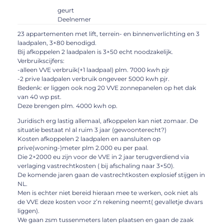
geurt
Deelnemer
23 appartementen met lift, terrein- en binnenverlichting en 3
laadpalen, 3×80 benodigd.
Bij afkoppelen 2 laadpalen is 3×50 echt noodzakelijk.
Verbruikscijfers:
-alleen VVE verbruik(+1 laadpaal) plm. 7000 kwh pjr
-2 prive laadpalen verbruik ongeveer 5000 kwh pjr.
Bedenk: er liggen ook nog 20 VVE zonnepanelen op het dak
van 40 wp pst.
Deze brengen plm. 4000 kwh op.
Juridisch erg lastig allemaal, afkoppelen kan niet zomaar. De
situatie bestaat nl al ruim 3 jaar (gewoonterecht?)
Kosten afkoppelen 2 laadpalen en aansluiten op
prive(woning-)meter plm 2.000 eu per paal.
Die 2×2000 eu zijn voor de VVE in 2 jaar terugverdiend via
verlaging vastrechtkosten ( bij afschaling naar 3×50).
De komende jaren gaan de vastrechtkosten explosief stijgen in
NL.
Men is echter niet bereid hieraan mee te werken, ook niet als
de VVE deze kosten voor z’n rekening neemt( gevalletje dwars
liggen).
We gaan zsm tussenmeters laten plaatsen en gaan de zaak