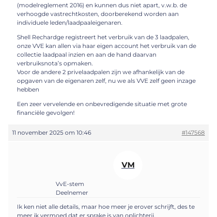
(modelreglement 2016) en kunnen dus niet apart, v.w.b. de
verhoogde vastrechtkosten, doorberekend worden aan
individuele leden/laadpaaleigenaren.
Shell Rechardge registreert het verbruik van de 3 laadpalen,
onze VVE kan allen via haar eigen account het verbruik van de
collectie laadpaal inzien en aan de hand daarvan
verbruiksnota’s opmaken.
Voor de andere 2 privelaadpalen zijn we afhankelijk van de
opgaven van de eigenaren zelf, nu we als VVE zelf geen inzage
hebben
Een zeer vervelende en onbevredigende situatie met grote
financiële gevolgen!
11 november 2025 om 10:46
#147568
VM
VvE-stem
Deelnemer
Ik ken niet alle details, maar hoe meer je erover schrijft, des te
meer ik vermoed dat er sprake is van oplichterij.