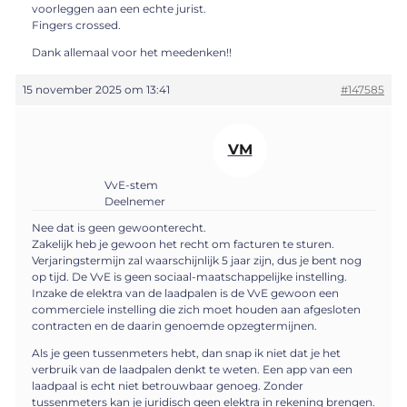
voorleggen aan een echte jurist.
Fingers crossed.
Dank allemaal voor het meedenken!!
15 november 2025 om 13:41
#147585
VM
VvE-stem
Deelnemer
Nee dat is geen gewoonterecht.
Zakelijk heb je gewoon het recht om facturen te sturen.
Verjaringstermijn zal waarschijnlijk 5 jaar zijn, dus je bent nog
op tijd. De VvE is geen sociaal-maatschappelijke instelling.
Inzake de elektra van de laadpalen is de VvE gewoon een
commerciele instelling die zich moet houden aan afgesloten
contracten en de daarin genoemde opzegtermijnen.
Als je geen tussenmeters hebt, dan snap ik niet dat je het
verbruik van de laadpalen denkt te weten. Een app van een
laadpaal is echt niet betrouwbaar genoeg. Zonder
tussenmeters kan je juridisch geen elektra in rekening brengen.