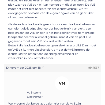
elektricien inschakelen en een energiemeter plaatsen op een
plek waar de VvE ook bij kan komen om dit af te lezen. De VvE
moet het echt niet accepteren dat elektraverbruik wordt
doorgegeven op basis van de eigen opgave van de gebruiker
of laadpaalbeheerder.
Als de andere laadpaal is gekocht door een laadpaalbeheerder
dan dient die laadpaalbeheerder het verbruik van elektra te
betalen aan de VvE en dan is het niet relevant wie namens die
laadpaalbeheerder allemaal gebruik maakt van de paal. Die
gegevens moet een VvE ook niet willen weten.
Betaalt die laadpaalbeheerder geen elektraverbruik? Dan moet
de VvE dit kunnen uitschakelen, omdat de VvE immers de
elektrakosten betaalt aan de energieleverancier en
waarschijnlijk ook netbeheerder.
10 november 2025 om 18:41
#147557
VM
VvE-stem
Deelnemer
Wel vreemd dat beide laadpalen niet van de VvE zijn.