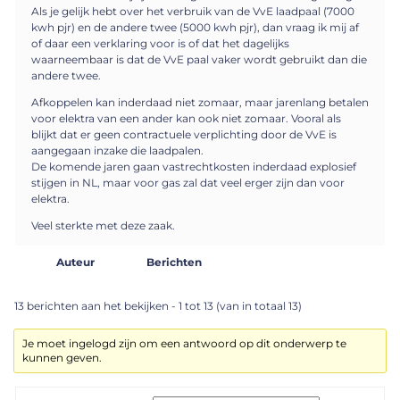
Als je gelijk hebt over het verbruik van de VvE laadpaal (7000
kwh pjr) en de andere twee (5000 kwh pjr), dan vraag ik mij af
of daar een verklaring voor is of dat het dagelijks
waarneembaar is dat de VvE paal vaker wordt gebruikt dan die
andere twee.
Afkoppelen kan inderdaad niet zomaar, maar jarenlang betalen
voor elektra van een ander kan ook niet zomaar. Vooral als
blijkt dat er geen contractuele verplichting door de VvE is
aangegaan inzake die laadpalen.
De komende jaren gaan vastrechtkosten inderdaad explosief
stijgen in NL, maar voor gas zal dat veel erger zijn dan voor
elektra.
Veel sterkte met deze zaak.
Auteur
Berichten
13 berichten aan het bekijken - 1 tot 13 (van in totaal 13)
Je moet ingelogd zijn om een antwoord op dit onderwerp te
kunnen geven.