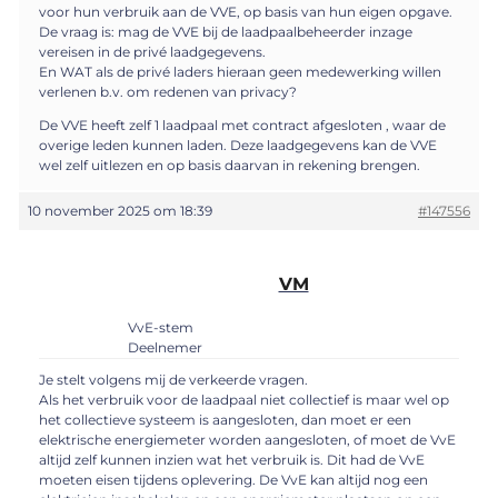
voor hun verbruik aan de VVE, op basis van hun eigen opgave.
De vraag is: mag de VVE bij de laadpaalbeheerder inzage
vereisen in de privé laadgegevens.
En WAT als de privé laders hieraan geen medewerking willen
verlenen b.v. om redenen van privacy?
De VVE heeft zelf 1 laadpaal met contract afgesloten , waar de
overige leden kunnen laden. Deze laadgegevens kan de VVE
wel zelf uitlezen en op basis daarvan in rekening brengen.
10 november 2025 om 18:39
#147556
VM
VvE-stem
Deelnemer
Je stelt volgens mij de verkeerde vragen.
Als het verbruik voor de laadpaal niet collectief is maar wel op
het collectieve systeem is aangesloten, dan moet er een
elektrische energiemeter worden aangesloten, of moet de VvE
altijd zelf kunnen inzien wat het verbruik is. Dit had de VvE
moeten eisen tijdens oplevering. De VvE kan altijd nog een