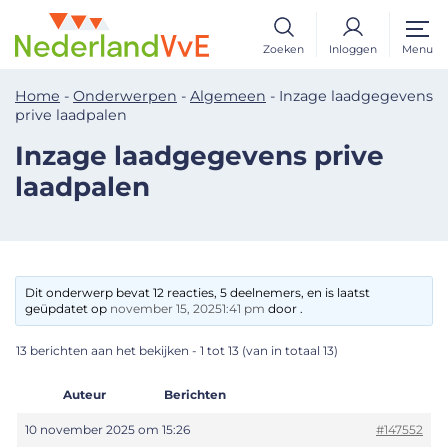
Zoeken
Inloggen
Menu
Home
-
Onderwerpen
-
Algemeen
-
Inzage laadgegevens
prive laadpalen
Inzage laadgegevens prive
laadpalen
Dit onderwerp bevat 12 reacties, 5 deelnemers, en is laatst
geüpdatet op
november 15, 20251:41 pm
door .
13 berichten aan het bekijken - 1 tot 13 (van in totaal 13)
Auteur
Berichten
10 november 2025 om 15:26
#147552