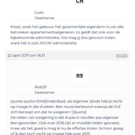
CN
Colin
Deelnemer
Klopt, zoals het gebouw het gezamenlijke eigendom is van alle
betrokken appartementseigenaren, zo geldt dat ook voor de
bijbehorende administratie. Die mag jij dus gewoon inzien,
want het is ook JOUW! administratie.
22 april 2017 om 16:31
#5058
R9
Rob29
Deelnemer
[quote quote=5046]Inderdaad, als eigenaar zijnde heb je recht
op inzage in die stukken. Ben reuze benieuwd waarop de VvE
zich beroept om dat te weigeren ! [/quote]
De reden van weigering is dat ik pas in nov/dec pas eigenaar
ben geworden. Ook over 2016 zijn er moeilijk heden geweest,
maar als het goed is mag ik nu de offertes inzien. Ik hoor graag
of ik dan toch recht op inzage heb over 2015,