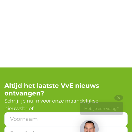
Altijd het laatste VvE nieuws
ontvangen?
✕
Schrijf je nu in voor onze maandelijkse
nieuwsbrief
Heb je een vraag?
V
o
o
r