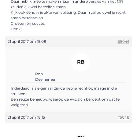
Daar heb ik mee te maken maar in andere versies van het MR
zal denk ik wel hetzelfde staan.
Kijk ook eens in je akte van splitsing. Daarin zal ook wel je recht
staan beschreven.
Groeten en succes
Henk.
21 april 2017 om 15:08
#5046
RB
Rob
Deelnemer
Inderdaad, als eigenaar zijnde heb je recht op inzage in die
stukken.
Ben reuze benieuwd waarop de VvE zich beroept om dat te
weigeren !
21 april 2017 om 18:15
#5048