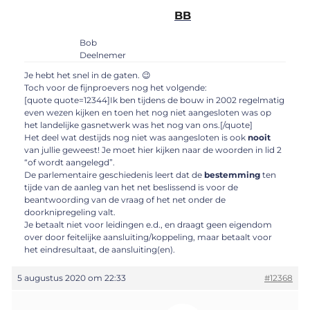
BB
Bob
Deelnemer
Je hebt het snel in de gaten. 😉
Toch voor de fijnproevers nog het volgende:
[quote quote=12344]Ik ben tijdens de bouw in 2002 regelmatig
even wezen kijken en toen het nog niet aangesloten was op
het landelijke gasnetwerk was het nog van ons.[/quote]
Het deel wat destijds nog niet was aangesloten is ook
nooit
van jullie geweest! Je moet hier kijken naar de woorden in lid 2
“of wordt aangelegd”.
De parlementaire geschiedenis leert dat de
bestemming
ten
tijde van de aanleg van het net beslissend is voor de
beantwoording van de vraag of het net onder de
doorknipregeling valt.
Je betaalt niet voor leidingen e.d., en draagt geen eigendom
over door feitelijke aansluiting/koppeling, maar betaalt voor
het eindresultaat, de aansluiting(en).
5 augustus 2020 om 22:33
#12368