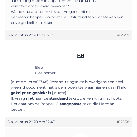
aansluiting meter in appartement. Daarna dus
verantwoordelijkheid bewoner??
Wat de radiator betreft is dat volgens mij niet
gemeenschappelijk omdat die uitsluitend ten dienste van een
privé gedeelte strekken.
5 augustus 2020 om 12:16
#12357
BB
Bob
Deelnemer
[quote quote=12348]Onze splitsingsakte is overigens een heel
vreemd document, het is de modelakte waar hier en daar
flink
geknipt en geplakt is
.[/quote]
Ik vraag
niet
naar de
standaard
tekst, die ken ik ruimschoots.
Het gaat om de (mogelijk)
aangepaste
tekst die Herman
bedoelt.
5 augustus 2020 om 12:47
#12358