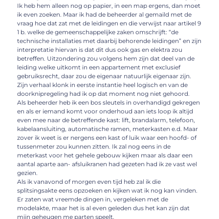
Ik heb hem alleen nog op papier, in een map ergens, dan moet
ik even zoeken. Maar ik had de beheerder al gemaild met de
vraag hoe dat zat met de leidingen en die verwijst naar artikel 9
1 b. welke de gemeenschappelijke zaken omschrijft: “de
technische installaties met daarbij behorende leidingen” en zijn
interpretatie hiervan is dat dit dus ook gas en elektra zou
betreffen. Uitzondering zou volgens hem zijn dat deel van de
leiding welke uitkomt in een appartement met exclusief
gebruiksrecht, daar zou de eigenaar natuurlijk eigenaar zijn.
Zijn verhaal klonk in eerste instantie heel logisch en van de
doorknipregeling had ik op dat moment nog niet gehoord.
Als beheerder heb ik een bos sleutels in overhandigd gekregen
en als er iemand komt voor onderhoud aan iets loop ik altijd
even mee naar de betreffende kast: lift, brandalarm, telefoon,
kabelaansluiting, automatische ramen, meterkasten e.d. Maar
zover ik weet is er nergens een kast of luik waar een hoofd- of
tussenmeter zou kunnen zitten. Ik zal nog eens in de
meterkast voor het gehele gebouw kijken maar als daar een
aantal aparte aan- afsluikranen had gezeten had ik ze vast wel
gezien.
Als ik vanavond of morgen even tijd heb zal ik die
splitsingsakte eens opzoeken en kijken wat ik nog kan vinden.
Er zaten wat vreemde dingen in, vergeleken met de
modelakte, maar het is al even geleden dus het kan zijn dat
mijn geheugen me parten speelt.