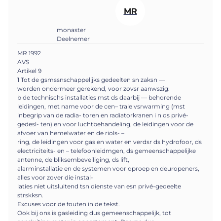
MR
monaster
Deelnemer
MR 1992
AVS
Artikel 9
1 Tot de gsmssnschappelijks gedeelten sn zaksn —
worden ondermeer gerekend, voor zovsr aanwszig:
b de technischs installaties mst ds daarbij — behorende
leidingen, met name voor de cen– trale vsrwarming (mst
inbegrip van de radia- toren en radiatorkranen i n ds privé-
gedesl- ten) en voor luchtbehandeling, de leidingen voor de
afvoer van hemelwater en de riols- –
ring, de leidingen voor gas en water en verdsr ds hydrofoor, ds
electriciteits- en – telefoonleidmgen, ds gemeenschappelijke
antenne, de bliksembeveiliging, ds lift,
alarminstallatie en de systemen voor oproep en deuropeners,
alles voor zover die instal-
laties niet uitsluitend tsn dienste van esn privé-gedeelte
strskksn.
Excuses voor de fouten in de tekst.
Ook bij ons is gasleiding dus gemeenschappelijk, tot