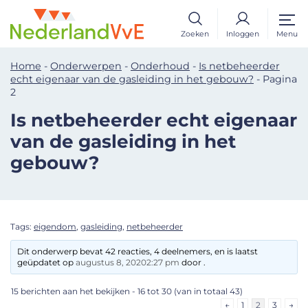
Zoeken
Inloggen
Menu
Home
-
Onderwerpen
-
Onderhoud
-
Is netbeheerder
echt eigenaar van de gasleiding in het gebouw?
-
Pagina
2
Is netbeheerder echt eigenaar
van de gasleiding in het
gebouw?
Tags:
eigendom
,
gasleiding
,
netbeheerder
Dit onderwerp bevat 42 reacties, 4 deelnemers, en is laatst
geüpdatet op
augustus 8, 20202:27 pm
door .
15 berichten aan het bekijken - 16 tot 30 (van in totaal 43)
←
1
2
3
→