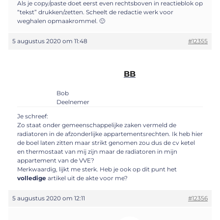
Als je copy/paste doet eerst even rechtsboven in reactieblok op
“tekst” drukken/zetten. Scheelt de redactie werk voor
weghalen opmaakrommel. 🙂
5 augustus 2020 om 11:48
#12355
BB
Bob
Deelnemer
Je schreef:
Zo staat onder gemeenschappelijke zaken vermeld de
radiatoren in de afzonderlijke appartementsrechten. Ik heb hier
de boel laten zitten maar strikt genomen zou dus de cv ketel
en thermostaat van mij zijn maar de radiatoren in mijn
appartement van de VVE?
Merkwaardig, lijkt me sterk. Heb je ook op dit punt het
volledige
artikel uit de akte voor me?
5 augustus 2020 om 12:11
#12356