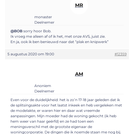
MR
monaster
Deelnemer
@BOB
sorry hoor Bob.
Ik vroeg me alleen af of ik het, met onze AVS, juist zie.
En ja, ook ik ben benieuwd naar dat “plak en knipwerk”
5 augustus 2020 om 19:00
#12359
AM
Anoniem
Deelnemer
Even voor de duidelijkheid: het is zo’n 17-18 jaar geleden dat ik
de splitsingsakte voor het laatst inkeek en heb vergeleken met
de modelakte, er waren hier en daar wat vreemde
aanpassingen. Mijn moeder had de woning gekocht (ik heb
hem weer van haar geërfd) en ze had toen een
meningsverschil met de grootste eigenaar de
woningcorporatie. De dingen die ik noemde staan me nog bij.