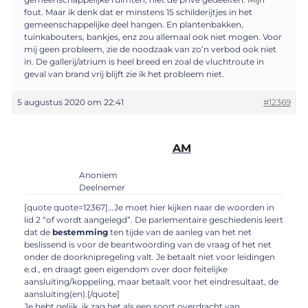
fout. Maar ik denk dat er minstens 15 schilderijtjes in het
gemeenschappelijke deel hangen. En plantenbakken,
tuinkabouters, bankjes, enz zou allemaal ook niet mogen. Voor
mij geen probleem, zie de noodzaak van zo’n verbod ook niet
in. De gallerij/atrium is heel breed en zoal de vluchtroute in
geval van brand vrij blijft zie ik het probleem niet.
5 augustus 2020 om 22:41
#12369
AM
Anoniem
Deelnemer
[quote quote=12367]…Je moet hier kijken naar de woorden in
lid 2 “of wordt aangelegd”. De parlementaire geschiedenis leert
dat de
bestemming
ten tijde van de aanleg van het net
beslissend is voor de beantwoording van de vraag of het net
onder de doorknipregeling valt. Je betaalt niet voor leidingen
e.d., en draagt geen eigendom over door feitelijke
aansluiting/koppeling, maar betaalt voor het eindresultaat, de
aansluiting(en).[/quote]
Je hebt gelijk, ik zag het als een soort overdracht van