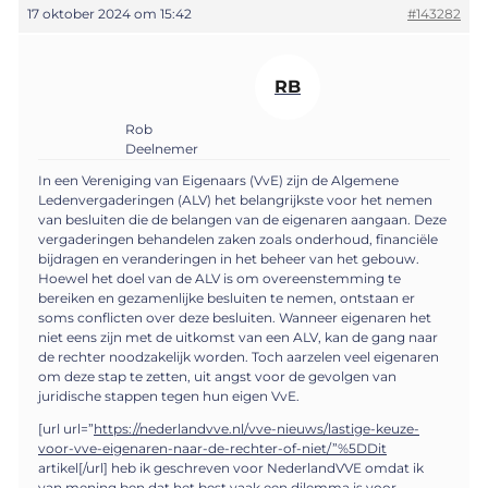
17 oktober 2024 om 15:42
#143282
RB
Rob
Deelnemer
In een Vereniging van Eigenaars (VvE) zijn de Algemene
Ledenvergaderingen (ALV) het belangrijkste voor het nemen
van besluiten die de belangen van de eigenaren aangaan. Deze
vergaderingen behandelen zaken zoals onderhoud, financiële
bijdragen en veranderingen in het beheer van het gebouw.
Hoewel het doel van de ALV is om overeenstemming te
bereiken en gezamenlijke besluiten te nemen, ontstaan er
soms conflicten over deze besluiten. Wanneer eigenaren het
niet eens zijn met de uitkomst van een ALV, kan de gang naar
de rechter noodzakelijk worden. Toch aarzelen veel eigenaren
om deze stap te zetten, uit angst voor de gevolgen van
juridische stappen tegen hun eigen VvE.
[url url=”
https://nederlandvve.nl/vve-nieuws/lastige-keuze-
voor-vve-eigenaren-naar-de-rechter-of-niet/”%5DDit
artikel[/url] heb ik geschreven voor NederlandVVE omdat ik
van mening ben dat het best vaak een dilemma is voor