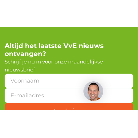
Altijd het laatste VvE nieuws
ontvangen?
✕
Schrijf je nu in voor onze maandelijkse
nieuwsbrief
Heb je een vraag?
*
*
E
-
m
a
Inschrijven
i
l
a
d
r