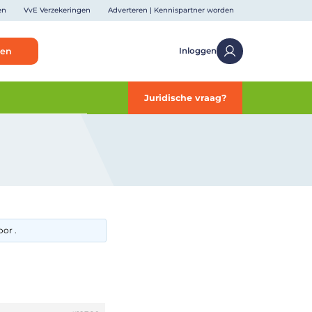
en
VvE Verzekeringen
Adverteren | Kennispartner worden
ken
Inloggen
Juridische vraag?
or .