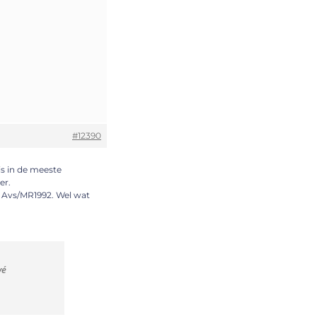
#12390
is in de meeste
er.
de Avs/MR1992. Wel wat
vé