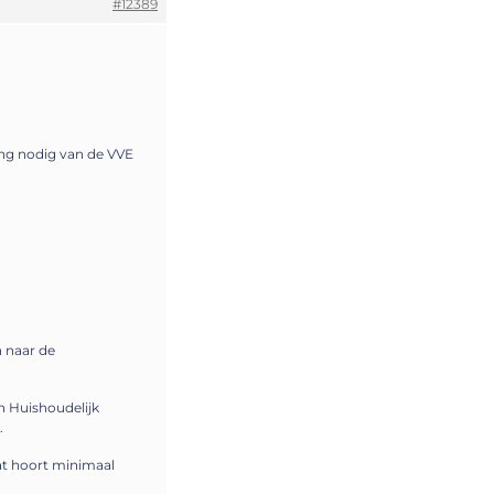
#12389
ng nodig van de VVE
 naar de
n Huishoudelijk
.
wat hoort minimaal