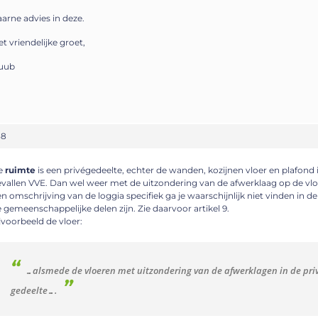
arne advies in deze.
t vriendelijke groet,
uub
38
e
ruimte
is een privégedeelte, echter de wanden, kozijnen vloer en plafond 
vallen VVE. Dan wel weer met de uitzondering van de afwerklaag op de vlo
n omschrijving van de loggia specifiek ga je waarschijnlijk niet vinden in 
 gemeenschappelijke delen zijn. Zie daarvoor artikel 9.
jvoorbeeld de vloer:
…alsmede de vloeren met uitzondering van de afwerklagen in de pri
gedeelte….