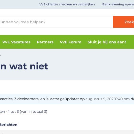
VvE offertes checken en vergelijken
Bankrekening open
Zoe
VvE Vacatures
Partners
VvE Forum
Sluit je bij ons aan!
t
n wat niet
eacties, 3 deelnemers, en is laatst geüpdatet op
augustus 9, 20201:49 pm
do
n - 1 tot 3 (van in totaal 3)
Berichten