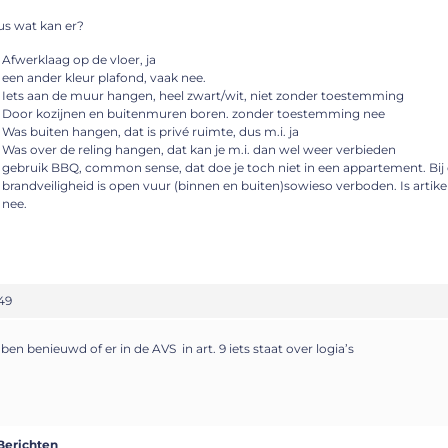
s wat kan er?
Afwerklaag op de vloer, ja
een ander kleur plafond, vaak nee.
Iets aan de muur hangen, heel zwart/wit, niet zonder toestemming
Door kozijnen en buitenmuren boren. zonder toestemming nee
Was buiten hangen, dat is privé ruimte, dus m.i. ja
Was over de reling hangen, dat kan je m.i. dan wel weer verbieden
gebruik BBQ, common sense, dat doe je toch niet in een appartement. Bij 
brandveiligheid is open vuur (binnen en buiten)sowieso verboden. Is artike
nee.
49
 ben benieuwd of er in de AVS in art. 9 iets staat over logia’s
Berichten