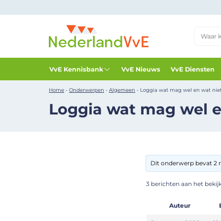
VvE Kennisbank
VvE Nieuws
VvE Diensten
Home
-
Onderwerpen
-
Algemeen
-
Loggia wat mag wel en wat nie
Loggia wat mag wel e
Dit onderwerp bevat 2 r
3 berichten aan het bekijke
Auteur