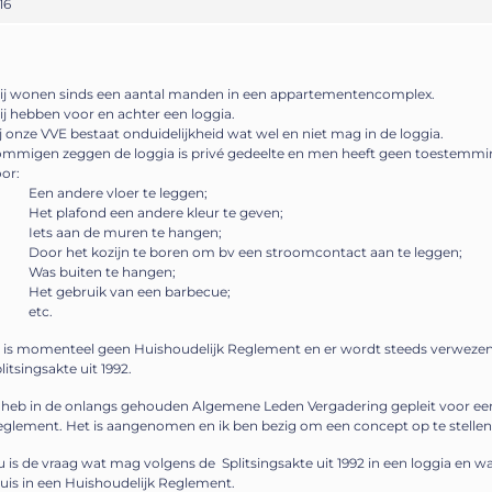
16
ij wonen sinds een aantal manden in een appartementencomplex.
j hebben voor en achter een loggia.
j onze VVE bestaat onduidelijkheid wat wel en niet mag in de loggia.
mmigen zeggen de loggia is privé gedeelte en men heeft geen toestemmi
or:
 Een andere vloer te leggen;
 Het plafond een andere kleur te geven;
 Iets aan de muren te hangen;
 Door het kozijn te boren om bv een stroomcontact aan te leggen;
 Was buiten te hangen;
 Het gebruik van een barbecue;
 etc.
 is momenteel geen Huishoudelijk Reglement en er wordt steeds verwezen
litsingsakte uit 1992.
 heb in de onlangs gehouden Algemene Leden Vergadering gepleit voor ee
glement. Het is aangenomen en ik ben bezig om een concept op te stellen
 is de vraag wat mag volgens de Splitsingsakte uit 1992 in een loggia en 
uis in een Huishoudelijk Reglement.