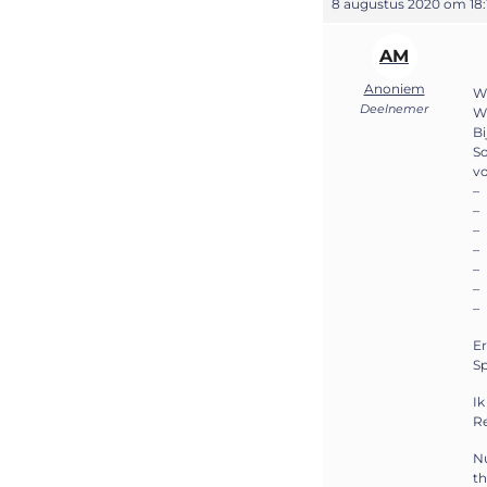
8 augustus 2020 om 18:
AM
Anoniem
W
Deelnemer
Wi
Bi
So
vo
–
–
–
–
–
–
–
Er
Sp
Ik
Re
Nu
th