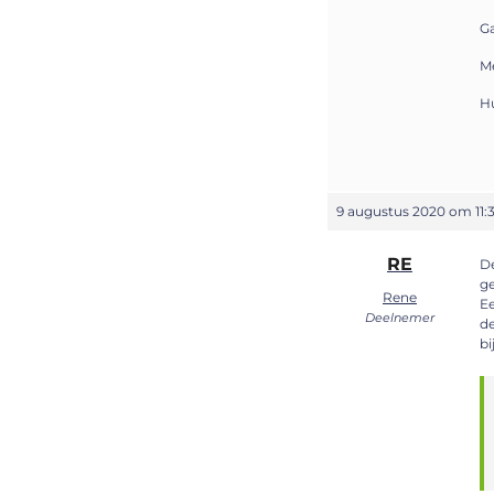
Ga
Me
H
9 augustus 2020 om 11:
RE
D
ge
Rene
Ee
Deelnemer
de
bi