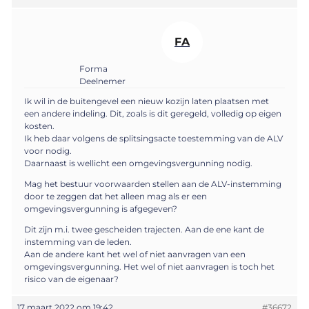
FA
Forma
Deelnemer
Ik wil in de buitengevel een nieuw kozijn laten plaatsen met
een andere indeling. Dit, zoals is dit geregeld, volledig op eigen
kosten.
Ik heb daar volgens de splitsingsacte toestemming van de ALV
voor nodig.
Daarnaast is wellicht een omgevingsvergunning nodig.
Mag het bestuur voorwaarden stellen aan de ALV-instemming
door te zeggen dat het alleen mag als er een
omgevingsvergunning is afgegeven?
Dit zijn m.i. twee gescheiden trajecten. Aan de ene kant de
instemming van de leden.
Aan de andere kant het wel of niet aanvragen van een
omgevingsvergunning. Het wel of niet aanvragen is toch het
risico van de eigenaar?
17 maart 2022 om 19:42
#36672