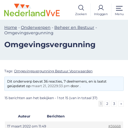
Zoeken
Inloggen
Menu
Home
-
Onderwerpen
-
Beheer en Bestuur
-
Omgevingsvergunning
Omgevingsvergunning
Tags:
Omgevingsvergunning Bestuur Voorwaarden
Dit onderwerp bevat 36 reacties, 7 deelnemers, en is laatst
geüpdatet op
maart 21, 20229:33 pm
door .
15 berichten aan het bekijken - 1 tot 15 (van in totaal 37)
1
2
3
→
Auteur
Berichten
17 maart 2022 om 11:49
#36668