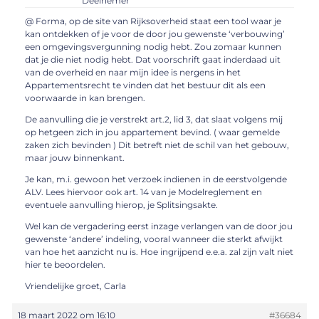
Deelnemer
@ Forma, op de site van Rijksoverheid staat een tool waar je
kan ontdekken of je voor de door jou gewenste ‘verbouwing’
een omgevingsvergunning nodig hebt. Zou zomaar kunnen
dat je die niet nodig hebt. Dat voorschrift gaat inderdaad uit
van de overheid en naar mijn idee is nergens in het
Appartementsrecht te vinden dat het bestuur dit als een
voorwaarde in kan brengen.
De aanvulling die je verstrekt art.2, lid 3, dat slaat volgens mij
op hetgeen zich in jou appartement bevind. ( waar gemelde
zaken zich bevinden ) Dit betreft niet de schil van het gebouw,
maar jouw binnenkant.
Je kan, m.i. gewoon het verzoek indienen in de eerstvolgende
ALV. Lees hiervoor ook art. 14 van je Modelreglement en
eventuele aanvulling hierop, je Splitsingsakte.
Wel kan de vergadering eerst inzage verlangen van de door jou
gewenste ‘andere’ indeling, vooral wanneer die sterkt afwijkt
van hoe het aanzicht nu is. Hoe ingrijpend e.e.a. zal zijn valt niet
hier te beoordelen.
Vriendelijke groet, Carla
18 maart 2022 om 16:10
#36684