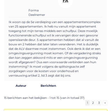
FA
Forma
Deelnemer
Ik woon op de 5e verdieping van een appartementencomplex
van 25 appartementen. Ik heb nu vanuit mijn appartement
toegang tot mijn terras middels een schuifpui. Deze moeilijk
functionerende schuifpui wil ik vervangen door een gewone
openslaande deur. 5 appartementen hebben dat al vanuit de
bouw en 2 hebben dat later laten veranderen. Het is duidelijk
dat de ALV daarmee moet instemmen. Ook denk ik dat er een
omgevingsvergunning moet komen. Of de vergadering straks
dan kan zeggen akkoord mits er een omgevingsvergunning
wordt afgegeven? Dus een voorwaarde verbinden aan hun
instemming? Ik moet volgens de splitsingsacte zelf
zorgdragen voor de kosten voor onderhoud en
vernieuwing.artikel 2, lid 3 zegt dat bij ons.
Auteur
Berichten
15 berichten aan het bekijken - 1 tot 15 (van in totaal 37)
1
2
3
→