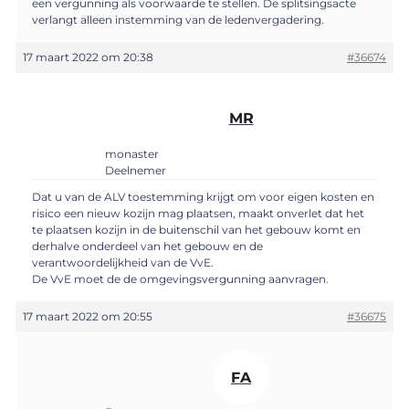
een vergunning als voorwaarde te stellen. De splitsingsacte
verlangt alleen instemming van de ledenvergadering.
17 maart 2022 om 20:38
#36674
MR
monaster
Deelnemer
Dat u van de ALV toestemming krijgt om voor eigen kosten en
risico een nieuw kozijn mag plaatsen, maakt onverlet dat het
te plaatsen kozijn in de buitenschil van het gebouw komt en
derhalve onderdeel van het gebouw en de
verantwoordelijkheid van de VvE.
De VvE moet de de omgevingsvergunning aanvragen.
17 maart 2022 om 20:55
#36675
FA