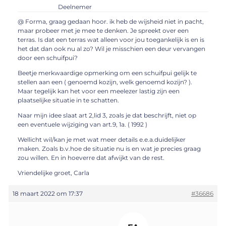
Deelnemer
@ Forma, graag gedaan hoor. ik heb de wijsheid niet in pacht,
maar probeer met je mee te denken. Je spreekt over een
terras. Is dat een terras wat alleen voor jou toegankelijk is en is
het dat dan ook nu al zo? Wil je misschien een deur vervangen
door een schuifpui?
Beetje merkwaardige opmerking om een schuifpui gelijk te
stellen aan een ( genoemd kozijn, welk genoemd kozijn? ).
Maar tegelijk kan het voor een meelezer lastig zijn een
plaatselijke situatie in te schatten.
Naar mijn idee slaat art 2,lid 3, zoals je dat beschrijft, niet op
een eventuele wijziging van art.9, 1a. ( 1992 )
Wellicht wil/kan je met wat meer details e.e.a.duidelijker
maken. Zoals b.v.hoe de situatie nu is en wat je precies graag
zou willen. En in hoeverre dat afwijkt van de rest.
Vriendelijke groet, Carla
18 maart 2022 om 17:37
#36686