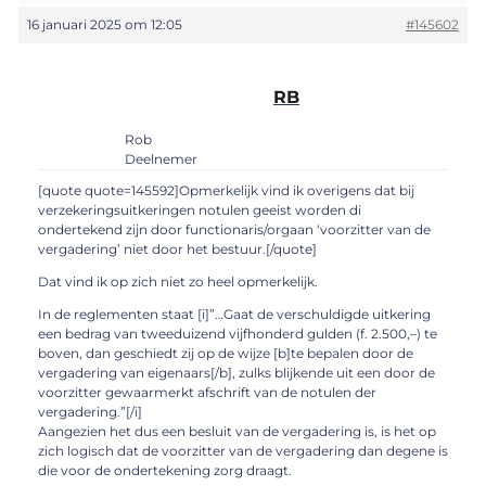
16 januari 2025 om 12:05
#145602
RB
Rob
Deelnemer
[quote quote=145592]Opmerkelijk vind ik overigens dat bij
verzekeringsuitkeringen notulen geeist worden di
ondertekend zijn door functionaris/orgaan ‘voorzitter van de
vergadering’ niet door het bestuur.[/quote]
Dat vind ik op zich niet zo heel opmerkelijk.
In de reglementen staat [i]”…Gaat de verschuldigde uitkering
een bedrag van tweeduizend vijfhonderd gulden (f. 2.500,–) te
boven, dan geschiedt zij op de wijze [b]te bepalen door de
vergadering van eigenaars[/b], zulks blijkende uit een door de
voorzitter gewaarmerkt afschrift van de notulen der
vergadering.”[/i]
Aangezien het dus een besluit van de vergadering is, is het op
zich logisch dat de voorzitter van de vergadering dan degene is
die voor de ondertekening zorg draagt.