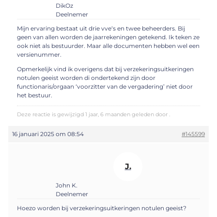
DikOz
Deelnemer
Mijn ervaring bestaat uit drie vve‘s en twee beheerders. Bij
geen van allen worden de jaarrekeningen getekend. Ik teken ze
ook niet als bestuurder. Maar alle documenten hebben wel een
versienummer.
Opmerkelijk vind ik overigens dat bij verzekeringsuitkeringen
notulen geeist worden di ondertekend zijn door
functionaris/orgaan ‘voorzitter van de vergadering’ niet door
het bestuur.
Deze reactie is gewijzigd 1 jaar, 6 maanden geleden door .
16 januari 2025 om 08:54
#145599
J.
John K.
Deelnemer
Hoezo worden bij verzekeringsuitkeringen notulen geeist?