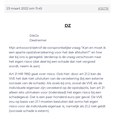
23 maart 2022 om 11:45
#36718
DZ
DikOz
Deelnemer
Mijn antwoord betrof de oorspronkelijke vraag “Kan en moet ik
een aparte opstalverzekering voor het dak afsluiten?” en hoe
dat bij ons is geregeld. Verderop is de vraag verschoven naar
het eigen risico (dat deel bij een schade dat niet vergoed
wordt, neem ik aan).
Art 21 MR 1992 gaat over risico. Ook hier: door art 21.2 kan de
VVE het dak niet uitsluiten van de verzekering (bij een externe
oorzaak van de schade). Als zoals bij ons, zowel de VVE als de
individuele eigenaar zijn verzekerd op de opstalpolis, kan art 21
alleen iets uitmaken voor (inderdaad) het eigen risico bij een
schadegeval. Dat is een paar honderd euro per geval. De VVE
zou op basis van 21.1 moeten besluiten dat soms het eigen
risico voor de individuele eigenaar is, namelijk als 21.2 niet geldt
(oorzaak schade is extern).