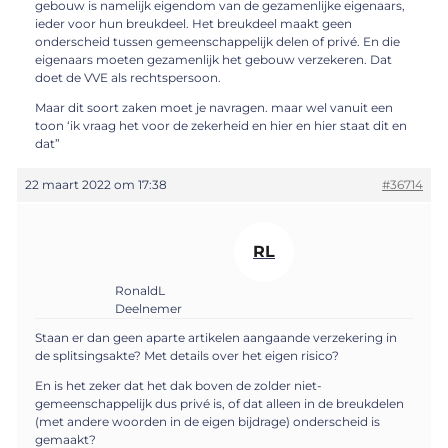
gebouw is namelijk eigendom van de gezamenlijke eigenaars,
ieder voor hun breukdeel. Het breukdeel maakt geen
onderscheid tussen gemeenschappelijk delen of privé. En die
eigenaars moeten gezamenlijk het gebouw verzekeren. Dat
doet de VVE als rechtspersoon.
Maar dit soort zaken moet je navragen. maar wel vanuit een
toon ‘ik vraag het voor de zekerheid en hier en hier staat dit en
dat”
22 maart 2022 om 17:38
#36714
RL
RonaldL
Deelnemer
Staan er dan geen aparte artikelen aangaande verzekering in
de splitsingsakte? Met details over het eigen risico?
En is het zeker dat het dak boven de zolder niet-
gemeenschappelijk dus privé is, of dat alleen in de breukdelen
(met andere woorden in de eigen bijdrage) onderscheid is
gemaakt?