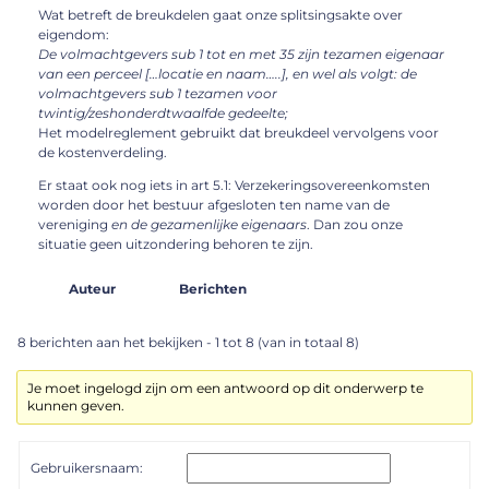
Wat betreft de breukdelen gaat onze splitsingsakte over
eigendom:
De volmachtgevers sub 1 tot en met 35 zijn tezamen eigenaar
van een perceel […locatie en naam…..], en wel als volgt: de
volmachtgevers sub 1 tezamen voor
twintig/zeshonderdtwaalfde gedeelte;
Het modelreglement gebruikt dat breukdeel vervolgens voor
de kostenverdeling.
Er staat ook nog iets in art 5.1: Verzekeringsovereenkomsten
worden door het bestuur afgesloten ten name van de
vereniging
en de gezamenlijke eigenaars
. Dan zou onze
situatie geen uitzondering behoren te zijn.
Auteur
Berichten
8 berichten aan het bekijken - 1 tot 8 (van in totaal 8)
Je moet ingelogd zijn om een antwoord op dit onderwerp te
kunnen geven.
Gebruikersnaam: