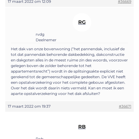
17 maart 2022 om 12:09
#36669
RG
rvdg
Deelnemer
Het dak van onze bovenwoning (“het pannendak, inclusief de
tot dat pannendak behorende dakbedekking, dakconstructie
en dakgoten alles in de meest ruime zin des woords, voorzover
gelegen boven de zolder behorende tot het
appartementsrecht”) wordt in de splitsingsakte expliciet niet
gerekend tot de gemeenschappelijke gedeelten. De VVE heeft
een opstalverzekering voor het complete gebouw afgesloten.
Over het dak wordt daarin niets vermeld. Kan en moet ik een
aparte opstalverzekering voor het dak afsluiten?
17 maart 2022 om 19:37
#36671
RB
Rob