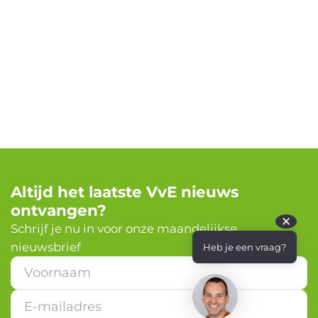
Altijd het laatste VvE nieuws
ontvangen?
✕
Schrijf je nu in voor onze maandelijkse
nieuwsbrief
Heb je een vraag?
E
-
m
a
i