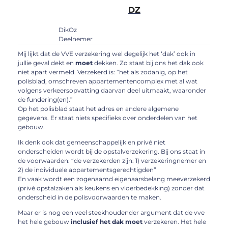
DZ
DikOz
Deelnemer
Mij lijkt dat de VVE verzekering wel degelijk het ‘dak’ ook in
jullie geval dekt en
moet
dekken. Zo staat bij ons het dak ook
niet apart vermeld. Verzekerd is: “het als zodanig, op het
polisblad, omschreven appartementencomplex met al wat
volgens verkeersopvatting daarvan deel uitmaakt, waaronder
de fundering(en).”
Op het polisblad staat het adres en andere algemene
gegevens. Er staat niets specifieks over onderdelen van het
gebouw.
Ik denk ook dat gemeenschappelijk en privé niet
onderscheiden wordt bij de opstalverzekering. Bij ons staat in
de voorwaarden: “de verzekerden zijn: 1) verzekeringnemer en
2) de individuele appartementsgerechtigden”
En vaak wordt een zogenaamd eigenaarsbelang meeverzekerd
(privé opstalzaken als keukens en vloerbedekking) zonder dat
onderscheid in de polisvoorwaarden te maken.
Maar er is nog een veel steekhoudender argument dat de vve
het hele gebouw
inclusief het dak moet
verzekeren. Het hele