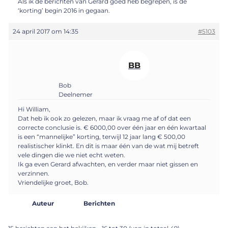
Als ik de berichten van Gerard goed heb begrepen, is de
‘korting’ begin 2016 in gegaan.
24 april 2017 om 14:35
#5103
BB
Bob
Deelnemer
Hi William,
Dat heb ik ook zo gelezen, maar ik vraag me af of dat een
correcte conclusie is. € 6000,00 over één jaar en één kwartaal
is een “mannelijke” korting, terwijl 12 jaar lang € 500,00
realistischer klinkt. En dit is maar één van de wat mij betreft
vele dingen die we niet echt weten.
Ik ga even Gerard afwachten, en verder maar niet gissen en
verzinnen.
Vriendelijke groet, Bob.
Auteur
Berichten