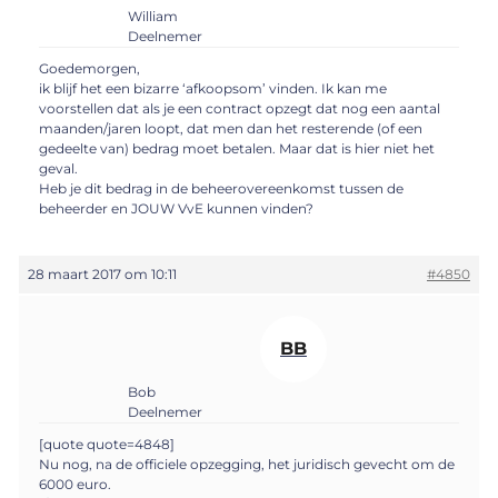
William
Deelnemer
Goedemorgen,
ik blijf het een bizarre ‘afkoopsom’ vinden. Ik kan me
voorstellen dat als je een contract opzegt dat nog een aantal
maanden/jaren loopt, dat men dan het resterende (of een
gedeelte van) bedrag moet betalen. Maar dat is hier niet het
geval.
Heb je dit bedrag in de beheerovereenkomst tussen de
beheerder en JOUW VvE kunnen vinden?
28 maart 2017 om 10:11
#4850
BB
Bob
Deelnemer
[quote quote=4848]
Nu nog, na de officiele opzegging, het juridisch gevecht om de
6000 euro.