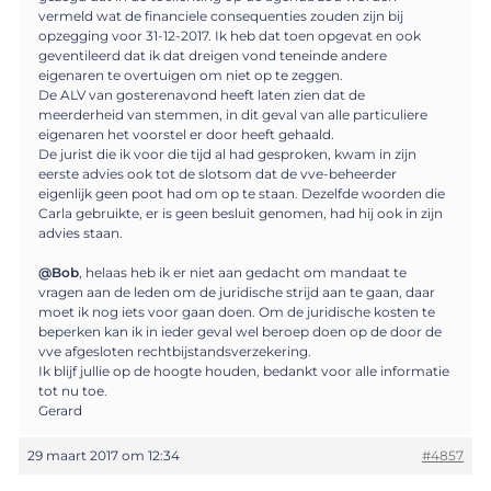
vermeld wat de financiele consequenties zouden zijn bij
opzegging voor 31-12-2017. Ik heb dat toen opgevat en ook
geventileerd dat ik dat dreigen vond teneinde andere
eigenaren te overtuigen om niet op te zeggen.
De ALV van gosterenavond heeft laten zien dat de
meerderheid van stemmen, in dit geval van alle particuliere
eigenaren het voorstel er door heeft gehaald.
De jurist die ik voor die tijd al had gesproken, kwam in zijn
eerste advies ook tot de slotsom dat de vve-beheerder
eigenlijk geen poot had om op te staan. Dezelfde woorden die
Carla gebruikte, er is geen besluit genomen, had hij ook in zijn
advies staan.
@Bob
, helaas heb ik er niet aan gedacht om mandaat te
vragen aan de leden om de juridische strijd aan te gaan, daar
moet ik nog iets voor gaan doen. Om de juridische kosten te
beperken kan ik in ieder geval wel beroep doen op de door de
vve afgesloten rechtbijstandsverzekering.
Ik blijf jullie op de hoogte houden, bedankt voor alle informatie
tot nu toe.
Gerard
29 maart 2017 om 12:34
#4857