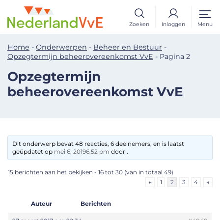
Zoeken
Inloggen
Menu
Home
-
Onderwerpen
-
Beheer en Bestuur
-
Opzegtermijn beheerovereenkomst VvE
-
Pagina 2
Opzegtermijn
beheerovereenkomst VvE
Dit onderwerp bevat 48 reacties, 6 deelnemers, en is laatst
geüpdatet op
mei 6, 20196:52 pm
door .
15 berichten aan het bekijken - 16 tot 30 (van in totaal 49)
←
1
2
3
4
→
Auteur
Berichten