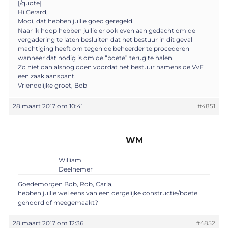
[/quote]
Hi Gerard,
Mooi, dat hebben jullie goed geregeld.
Naar ik hoop hebben jullie er ook even aan gedacht om de
vergadering te laten besluiten dat het bestuur in dit geval
machtiging heeft om tegen de beheerder te procederen
wanneer dat nodig is om de “boete” terug te halen.
Zo niet dan alsnog doen voordat het bestuur namens de VvE
een zaak aanspant.
Vriendelijke groet, Bob
28 maart 2017 om 10:41
#4851
WM
William
Deelnemer
Goedemorgen Bob, Rob, Carla,
hebben jullie wel eens van een dergelijke constructie/boete
gehoord of meegemaakt?
28 maart 2017 om 12:36
#4852