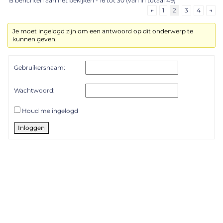
15 berichten aan het bekijken - 16 tot 30 (van in totaal 49)
←
1
2
3
4
→
Je moet ingelogd zijn om een antwoord op dit onderwerp te
kunnen geven.
Gebruikersnaam:
Wachtwoord:
Houd me ingelogd
Inloggen