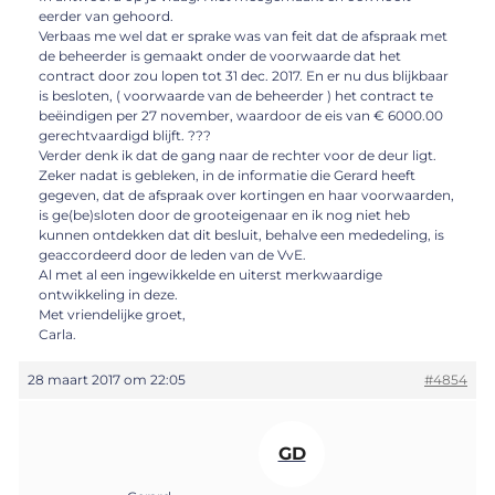
eerder van gehoord.
Verbaas me wel dat er sprake was van feit dat de afspraak met
de beheerder is gemaakt onder de voorwaarde dat het
contract door zou lopen tot 31 dec. 2017. En er nu dus blijkbaar
is besloten, ( voorwaarde van de beheerder ) het contract te
beëindigen per 27 november, waardoor de eis van € 6000.00
gerechtvaardigd blijft. ???
Verder denk ik dat de gang naar de rechter voor de deur ligt.
Zeker nadat is gebleken, in de informatie die Gerard heeft
gegeven, dat de afspraak over kortingen en haar voorwaarden,
is ge(be)sloten door de grooteigenaar en ik nog niet heb
kunnen ontdekken dat dit besluit, behalve een mededeling, is
geaccordeerd door de leden van de VvE.
Al met al een ingewikkelde en uiterst merkwaardige
ontwikkeling in deze.
Met vriendelijke groet,
Carla.
28 maart 2017 om 22:05
#4854
GD