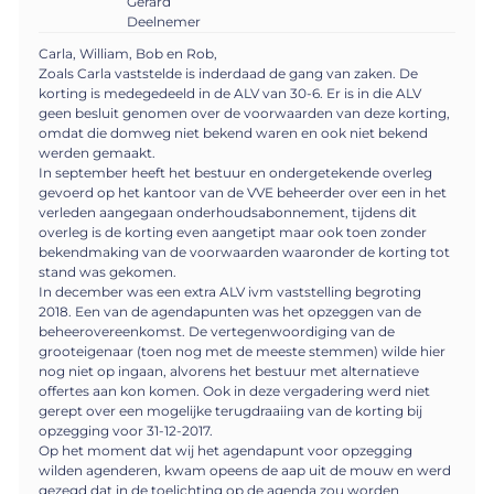
Gerard
Deelnemer
Carla, William, Bob en Rob,
Zoals Carla vaststelde is inderdaad de gang van zaken. De
korting is medegedeeld in de ALV van 30-6. Er is in die ALV
geen besluit genomen over de voorwaarden van deze korting,
omdat die domweg niet bekend waren en ook niet bekend
werden gemaakt.
In september heeft het bestuur en ondergetekende overleg
gevoerd op het kantoor van de VVE beheerder over een in het
verleden aangegaan onderhoudsabonnement, tijdens dit
overleg is de korting even aangetipt maar ook toen zonder
bekendmaking van de voorwaarden waaronder de korting tot
stand was gekomen.
In december was een extra ALV ivm vaststelling begroting
2018. Een van de agendapunten was het opzeggen van de
beheerovereenkomst. De vertegenwoordiging van de
grooteigenaar (toen nog met de meeste stemmen) wilde hier
nog niet op ingaan, alvorens het bestuur met alternatieve
offertes aan kon komen. Ook in deze vergadering werd niet
gerept over een mogelijke terugdraaiing van de korting bij
opzegging voor 31-12-2017.
Op het moment dat wij het agendapunt voor opzegging
wilden agenderen, kwam opeens de aap uit de mouw en werd
gezegd dat in de toelichting op de agenda zou worden