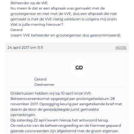
Beheerder op de WE.
Nu meen ik dat er een afspraak was gemaakt met de
grooteigenaar en niet met de VVE, dus een afspraak die niet
gemaakt is met de VVE nietig verklaren is volgens mij onzin.
Wat is jullie mening hierover?
Gerard
(naam VVE beheerder en grooteigenaar dus geanonimiseerd)
24 april 2017 om 11:11
#5095
GD
Gerard
Deelnemer
Ondertussen hebben wij op 10 april onze VVE-
Beheerovereenkomst opgezegd per prolongatiedatum 28
november 2017. Opzegging keurig per aangetekende brief met
daarin de door de geraadpleegde jurist gemaakte
opmerkingen.
Op zaterdag 22 april kwam hierop het antwoord terug.
De reductie van de beheervergoeding en de hiermee gepaard
gaande voorwaarden zijn afgestemd met de groot-eigenaar.