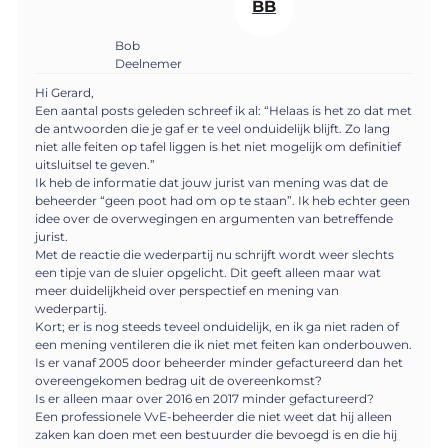
BB
Bob
Deelnemer
Hi Gerard,
Een aantal posts geleden schreef ik al: “Helaas is het zo dat met
de antwoorden die je gaf er te veel onduidelijk blijft. Zo lang
niet alle feiten op tafel liggen is het niet mogelijk om definitief
uitsluitsel te geven.”
Ik heb de informatie dat jouw jurist van mening was dat de
beheerder “geen poot had om op te staan”. Ik heb echter geen
idee over de overwegingen en argumenten van betreffende
jurist.
Met de reactie die wederpartij nu schrijft wordt weer slechts
een tipje van de sluier opgelicht. Dit geeft alleen maar wat
meer duidelijkheid over perspectief en mening van
wederpartij.
Kort; er is nog steeds teveel onduidelijk, en ik ga niet raden of
een mening ventileren die ik niet met feiten kan onderbouwen.
Is er vanaf 2005 door beheerder minder gefactureerd dan het
overeengekomen bedrag uit de overeenkomst?
Is er alleen maar over 2016 en 2017 minder gefactureerd?
Een professionele VvE-beheerder die niet weet dat hij alleen
zaken kan doen met een bestuurder die bevoegd is en die hij