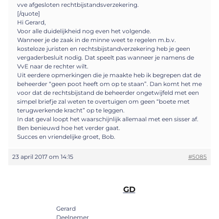
vve afgesloten rechtbijstandsverzekering.
[/quote]
Hi Gerard,
Voor alle duidelijkheid nog even het volgende.
Wanneer je de zaak in de minne weet te regelen m.b.v.
kosteloze juristen en rechtsbijstandverzekering heb je geen
vergaderbesluit nodig. Dat speelt pas wanneer je namens de
VvE naar de rechter wilt.
Uit eerdere opmerkingen die je maakte heb ik begrepen dat de
beheerder “geen poot heeft om op te staan”. Dan komt het me
voor dat de rechtsbijstand de beheerder ongetwijfeld met een
simpel briefje zal weten te overtuigen om geen “boete met
terugwerkende kracht” op te leggen.
In dat geval loopt het waarschijnlijk allemaal met een sisser af.
Ben benieuwd hoe het verder gaat.
Succes en vriendelijke groet, Bob.
23 april 2017 om 14:15
#5085
GD
Gerard
Deelnemer