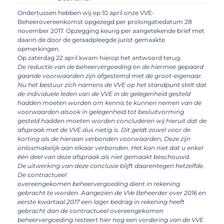
Ondertussen hebben wij op 10 april onze VVE-
Beheerovereenkomst opgezegd per prolongatiedatum 28
november 2017. Opzegging keurig per aangetekende brief met
daarin de door de geraadpleegde jurist gemaakte
opmerkingen.
Op zaterdag 22 april kwam hierop het antwoord terug.
De reductie van de beheervergoeding en de hiermee gepaard
gaande voorwaarden zijn afgestemd met de groot-eigenaar.
Nu het bestuur zich namens de VVE op het standpunt stelt dat
de individuele leden van de VVE in de gelegenheid gesteld
hadden moeten worden om kennis te kunnen nemen van de
voorwaarden alsook in gelegenheid tot besluitvorming
gesteld hadden moeten worden concluderen wij hieruit dat de
afspraak met de VVE dus nietig is. Dit geldt zowel voor de
korting als de hieraan verbonden voorwaarden, Deze zijn
onlosmakelijk aan elkaar verbonden. Het kan niet dat u enkel
één deel van deze afspraak als niet gemaakt beschouwd.
De uitwerking van deze conclusie blijft daarentegen hetzelfde.
De contractueel
overeengekomen beheervergoedíng dient in rekening
gebracht te worden. Aangezien de VVe Beheerder over 2016 en
eerste kwartaal 2017 een lager bedrag in rekening heeft
gebracht dan de contractueel overeengekomen
beheervergoeding resteert hier nog een vordering van de VVE