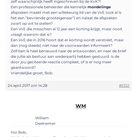
zelf waarschijnlijk heeft ingeschreven bij de KvK?!
Een professionele beheerder die kennelijk
mondelinge
afspraken maakt met een willekeurig lid van de VvE (ook al is
het een “bevriende grooteigenaar”) en nalaat de afspraken
zwart op wit te stellen?
Een VvE die misschien al 12 jaar een korting krijgt, maar nooit
vraagt waarom dat is?
Een VvE die in 2016 hoort dat er korting wordt verstrekt, maar
dan (nog steeds) niet naar de voorwaarden informeert?
Zelf ben ik heel benieuwd naar de antwoorden, en naar de brief
die jullie als bestuur aan wederpartij hebben gestuurd. Is de
door jou geciteerde reactie compleet, of is er nog meer
geantwoord?
Vriendelijke groet, Bob.
24 april 2017 om 14:28
#5102
WM
William
Deelnemer
Hoi Bob,