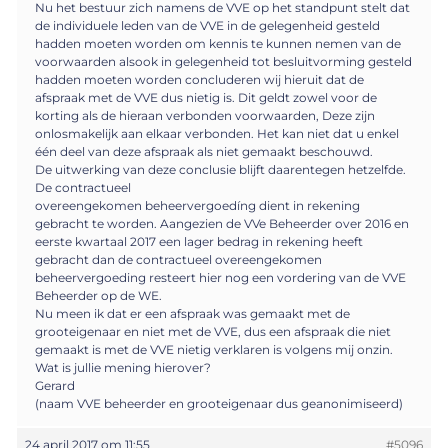
Nu het bestuur zich namens de VVE op het standpunt stelt dat
de individuele leden van de VVE in de gelegenheid gesteld
hadden moeten worden om kennis te kunnen nemen van de
voorwaarden alsook in gelegenheid tot besluitvorming gesteld
hadden moeten worden concluderen wij hieruit dat de
afspraak met de VVE dus nietig is. Dit geldt zowel voor de
korting als de hieraan verbonden voorwaarden, Deze zijn
onlosmakelijk aan elkaar verbonden. Het kan niet dat u enkel
één deel van deze afspraak als niet gemaakt beschouwd.
De uitwerking van deze conclusie blijft daarentegen hetzelfde.
De contractueel
overeengekomen beheervergoedíng dient in rekening
gebracht te worden. Aangezien de VVe Beheerder over 2016 en
eerste kwartaal 2017 een lager bedrag in rekening heeft
gebracht dan de contractueel overeengekomen
beheervergoeding resteert hier nog een vordering van de VVE
Beheerder op de WE.
Nu meen ik dat er een afspraak was gemaakt met de
grooteigenaar en niet met de VVE, dus een afspraak die niet
gemaakt is met de VVE nietig verklaren is volgens mij onzin.
Wat is jullie mening hierover?
Gerard
(naam VVE beheerder en grooteigenaar dus geanonimiseerd)
24 april 2017 om 11:55
#5096