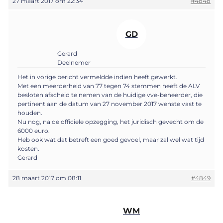
27 maart 2017 om 22:34
#4848
GD
Gerard
Deelnemer
Het in vorige bericht vermeldde indien heeft gewerkt.
Met een meerderheid van 77 tegen 74 stemmen heeft de ALV
besloten afscheid te nemen van de huidige vve-beheerder, die
pertinent aan de datum van 27 november 2017 wenste vast te
houden.
Nu nog, na de officiele opzegging, het juridisch gevecht om de
6000 euro.
Heb ook wat dat betreft een goed gevoel, maar zal wel wat tijd
kosten.
Gerard
28 maart 2017 om 08:11
#4849
WM