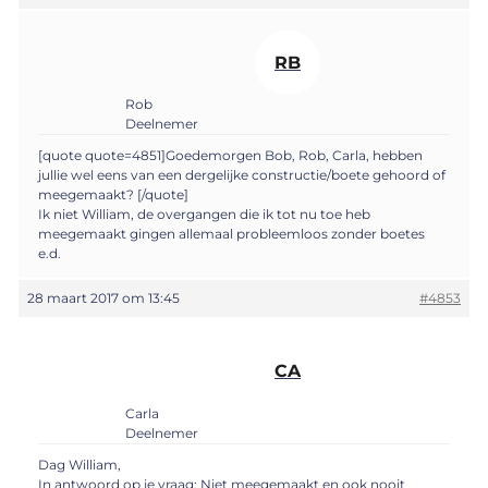
RB
Rob
Deelnemer
[quote quote=4851]Goedemorgen Bob, Rob, Carla, hebben
jullie wel eens van een dergelijke constructie/boete gehoord of
meegemaakt? [/quote]
Ik niet William, de overgangen die ik tot nu toe heb
meegemaakt gingen allemaal probleemloos zonder boetes
e.d.
28 maart 2017 om 13:45
#4853
CA
Carla
Deelnemer
Dag William,
In antwoord op je vraag: Niet meegemaakt en ook nooit