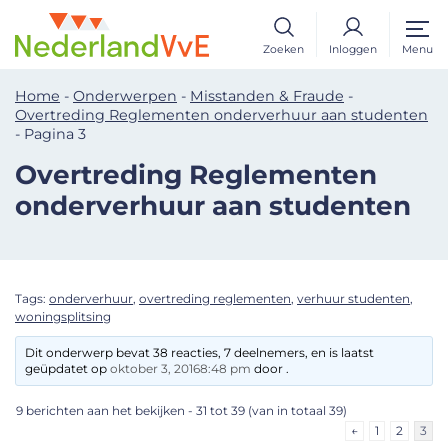
Zoeken
Inloggen
Menu
Home
-
Onderwerpen
-
Misstanden & Fraude
-
Overtreding Reglementen onderverhuur aan studenten
-
Pagina 3
Overtreding Reglementen
onderverhuur aan studenten
Tags:
onderverhuur
,
overtreding reglementen
,
verhuur studenten
,
woningsplitsing
Dit onderwerp bevat 38 reacties, 7 deelnemers, en is laatst
geüpdatet op
oktober 3, 20168:48 pm
door .
9 berichten aan het bekijken - 31 tot 39 (van in totaal 39)
←
1
2
3