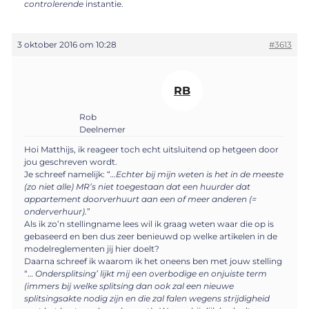
controlerende
instantie.
3 oktober 2016 om 10:28
#3613
RB
Rob
Deelnemer
Hoi Matthijs, ik reageer toch echt uitsluitend op hetgeen door
jou geschreven wordt.
Je schreef namelijk: “
…Echter bij mijn weten is het in de meeste
(zo niet alle) MR’s niet toegestaan dat een huurder dat
appartement doorverhuurt aan een of meer anderen (=
onderverhuur).
”
Als ik zo’n stellingname lees wil ik graag weten waar die op is
gebaseerd en ben dus zeer benieuwd op welke artikelen in de
modelreglementen jij hier doelt?
Daarna schreef ik waarom ik het oneens ben met jouw stelling
“…
Ondersplitsing’ lijkt mij een overbodige en onjuiste term
(immers bij welke splitsing dan ook zal een nieuwe
splitsingsakte nodig zijn en die zal falen wegens strijdigheid