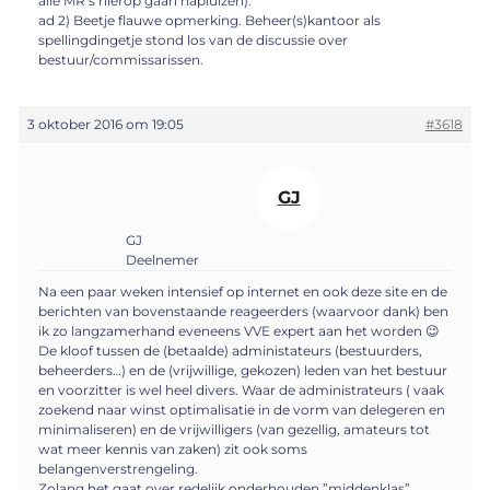
alle MR’s hierop gaan napluizen).
ad 2) Beetje flauwe opmerking. Beheer(s)kantoor als
spellingdingetje stond los van de discussie over
bestuur/commissarissen.
3 oktober 2016 om 19:05
#3618
GJ
GJ
Deelnemer
Na een paar weken intensief op internet en ook deze site en de
berichten van bovenstaande reageerders (waarvoor dank) ben
ik zo langzamerhand eveneens VVE expert aan het worden 😉
De kloof tussen de (betaalde) administateurs (bestuurders,
beheerders…) en de (vrijwillige, gekozen) leden van het bestuur
en voorzitter is wel heel divers. Waar de administrateurs ( vaak
zoekend naar winst optimalisatie in de vorm van delegeren en
minimaliseren) en de vrijwilligers (van gezellig, amateurs tot
wat meer kennis van zaken) zit ook soms
belangenverstrengeling.
Zolang het gaat over redelijk onderhouden ”middenklas”