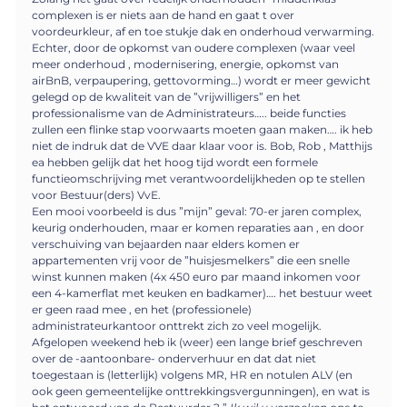
complexen is er niets aan de hand en gaat t over
voordeurkleur, af en toe stukje dak en onderhoud verwarming.
Echter, door de opkomst van oudere complexen (waar veel
meer onderhoud , modernisering, energie, opkomst van
airBnB, verpaupering, gettovorming…) wordt er meer gewicht
gelegd op de kwaliteit van de ”vrijwilligers” en het
professionalisme van de Administrateurs….. beide functies
zullen een flinke stap voorwaarts moeten gaan maken…. ik heb
niet de indruk dat de VVE daar klaar voor is. Bob, Rob , Matthijs
ea hebben gelijk dat het hoog tijd wordt een formele
functieomschrijving met verantwoordelijkheden op te stellen
voor Bestuur(ders) VvE.
Een mooi voorbeeld is dus ”mijn” geval: 70-er jaren complex,
keurig onderhouden, maar er komen reparaties aan , en door
verschuiving van bejaarden naar elders komen er
appartementen vrij voor de ”huisjesmelkers” die een snelle
winst kunnen maken (4x 450 euro par maand inkomen voor
een 4-kamerflat met keuken en badkamer)…. het bestuur weet
er geen raad mee , en het (professionele)
administrateurkantoor onttrekt zich zo veel mogelijk.
Afgelopen weekend heb ik (weer) een lange brief geschreven
over de -aantoonbare- onderverhuur en dat dat niet
toegestaan is (letterlijk) volgens MR, HR en notulen ALV (en
ook geen gemeentelijke onttrekkingsvergunningen), en wat is