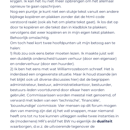
krijgen. Ik kan het nu niet meer opbrengen om het allemaal
opnieuw te gaan opschrijven.
Nog een puntje: je kunt niet een stukje tekst vanuit een andere
bijdrage kopiëren en plakken zonder dat de html-code
verstoord raakt (ook als het om platte tekst gaat). Ik los dat op
door te kopiëren en die tekst dan in kladblok te plakken;
vervolgens dat weer kopiëren en in mijn eigen tekst plakken.
Behoorlijk omslachtig.
Om toch heel kort twee hoofdpunten uit mijn betoog aan te
halen:
1) Rob zou ook eens beter moeten lezen. Ik maakte juist wél
een duidelijk onderscheid tussen verhuur (door een eigenaar)
en onderverhuur (door een huurder).
2) Ik ben het eens met wat Williamrozeboom schreef. Het is
inderdaad een ongewenste situatie. Maar ik houd staande (en
het blijkt ook uit diverse discussies hier) dat de begrippen
administrateur, bestuur, administratiekantoor, bestuurder,
bestuurs-
leden
voortdurend door elkaar heen worden
gebruikt. Commissarissen worden meestal niet genoemd, of
verward met leden van een ‘technische’, ‘financiële’,
‘bouwkundige’
commissie
. Vier mensen op dit forum mogen
dan van mening zijn dat zij het wél snappen, maar niemand
heeft ons tot nu toe kunnen uitleggen welke twee instanties in
de (modernere) MR’s en/of het BW nu eigenlijk de
dualiteit
waarborgen, d.w.z. de
uitvoerende
tegenover de