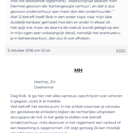
met het bestaande reglement). Waarschijnlijk bedoelt men
hiermee gewoon die ‘kamergewijze verhuur’, en dat is dus
gewoon onderverhuur aan meer dan één onderhuurder.
”
Wat 2) betreft heeft Bob in een ander topic naar mijn idee
duidelijk kenbaar gemaakt hoe één en ander in elkaar zit.
Het spijt me, maar als daarna de nadruk wordt gelegd op een
in mijn ogen zeer onbelangrijk detail, namelijk het eventuele s-
je in beheerskantoor, dan zou ik ook afhaken.
3 oktober 2016 om 12:44
#3615
MH
Matthijs_ZH
Deelnemer
Dag Rob. Ik ga hier niet alles opnieuw opschrijven wat verloren
is gegaan, zoals ik al meldde.
Wat betreft het eerste punt: in het artikel waarnaar je verwees
(en gerelateerde artikelen) blijken de rechterlijke uitspraken
doorgaans de VvE in het gelijk te stellen wat betreft
(onder)verhuur, mits daarover in het reglement een verbod of
een beperking is opgenomen. Dit zegt genoeg (ik kan moeilijk