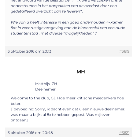
het antwoord van de Bestuurder ? ”
Ik wil u verzoeken ons te
ondersteunen in het aanpakken van de overlast door een
gedetailleerd overzicht aan te leveren’
‘.
Wie van u heeft interesse in een goed onderhouden 4-kamer
flat in zeer rustige omgeving aan de binnenschil van een oude
studentenstad , met diverse ”mogelijkheden” ?
3 oktober 2016 om 20:13
#3619
MH
Matthijs_ZH
Deelnemer
Welcome to the club, GJ. Hoe meer kritische meedenkers hoe
beter.
[Toevoeging: Sorry, ik dacht even dat u een nieuwe deelnemer,
was maar u blijkt al 8x te hebben gepost. Was mij even
ontgaan.]
3 oktober 2016 om 20:48
#3621