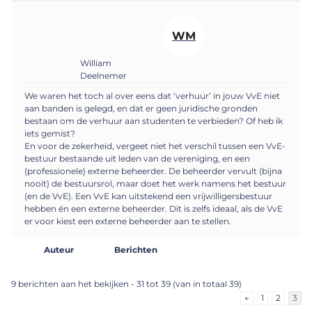
WM
William
Deelnemer
We waren het toch al over eens dat ‘verhuur’ in jouw VvE niet
aan banden is gelegd, en dat er geen juridische gronden
bestaan om de verhuur aan studenten te verbieden? Of heb ik
iets gemist?
En voor de zekerheid, vergeet niet het verschil tussen een VvE-
bestuur bestaande uit leden van de vereniging, en een
(professionele) externe beheerder. De beheerder vervult (bijna
nooit) de bestuursrol, maar doet het werk namens het bestuur
(en de VvE). Een VvE kan uitstekend een vrijwilligersbestuur
hebben én een externe beheerder. Dit is zelfs ideaal, als de VvE
er voor kiest een externe beheerder aan te stellen.
Auteur
Berichten
9 berichten aan het bekijken - 31 tot 39 (van in totaal 39)
←
1
2
3