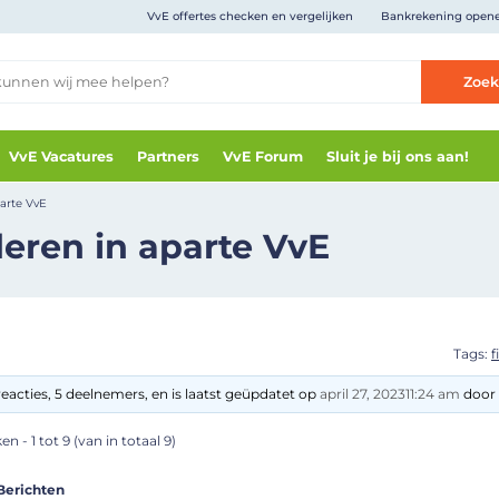
VvE offertes checken en vergelijken
Bankrekening open
Zoe
VvE Vacatures
Partners
VvE Forum
Sluit je bij ons aan!
arte VvE
eren in aparte VvE
Tags:
f
eacties, 5 deelnemers, en is laatst geüpdatet op
april 27, 202311:24 am
door 
n - 1 tot 9 (van in totaal 9)
Berichten