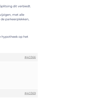
litsing dit verbiedt.
ijzigen, met alle
r de parkeerplekken,
re hypotheek op het
#40366
#40369