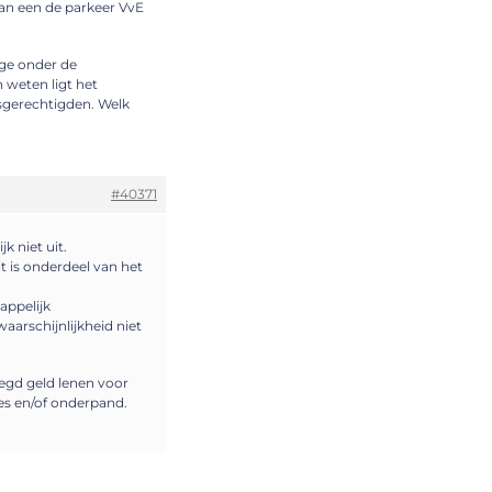
aan een de parkeer VvE
age onder de
 weten ligt het
sgerechtigden. Welk
#40371
k niet uit.
it is onderdeel van het
appelijk
aarschijnlijkheid niet
zegd geld lenen voor
es en/of onderpand.