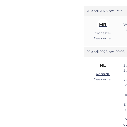
26 april 2023 om 13:59
MR
We
(r
monaster
Deelnemer
26 april 2023 om 20:03
RL
St
St
RonaldL
Deelnemer
Ki
Lo
He
En
pa
De
ov