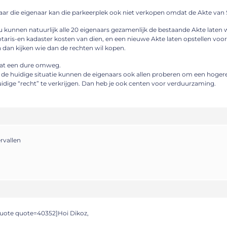
ar die eigenaar kan die parkeerplek ook niet verkopen omdat de Akte van Sp
 kunnen natuurlijk alle 20 eigenaars gezamenlijk de bestaande Akte laten w
taris-en kadaster kosten van dien, en een nieuwe Akte laten opstellen voo
 dan kijken wie dan de rechten wil kopen.
at een dure omweg.
 de huidige situatie kunnen de eigenaars ook allen proberen om een hoge
idige “recht” te verkrijgen. Dan heb je ook centen voor verduurzaming.
rvallen
uote quote=40352]Hoi Dikoz,