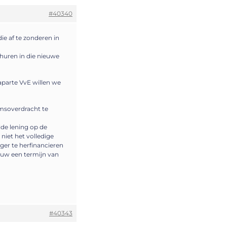
#40340
e af te zonderen in
huren in die nieuwe
parte VvE willen we
omsoverdracht te
de lening op de
niet het volledige
ger te herfinancieren
euw een termijn van
#40343