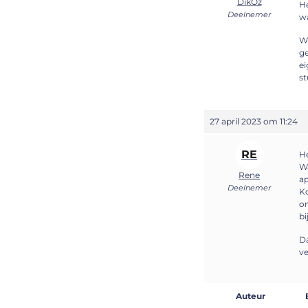
DikOz
He
Deelnemer
wa
Wi
ge
ei
st
27 april 2023 om 11:24
RE
He
Wa
Rene
ap
Deelnemer
Ko
on
bi
Da
ve
Auteur