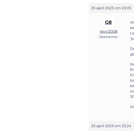
25 april 2023 om 23:05
G8
Wi
ee
giovi2008
Le
Deelnemer
‘p
De
g
Nu
fi
En
ba
be
zo
30
Al
25 april 2023 om 23:24