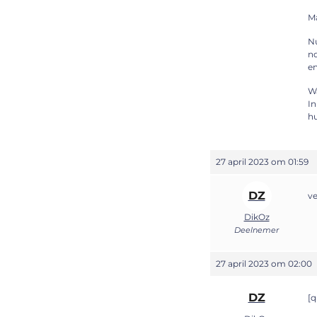
Ma
Nu
no
en
W
In
hu
27 april 2023 om 01:59
DZ
ve
DikOz
Deelnemer
27 april 2023 om 02:00
DZ
[q