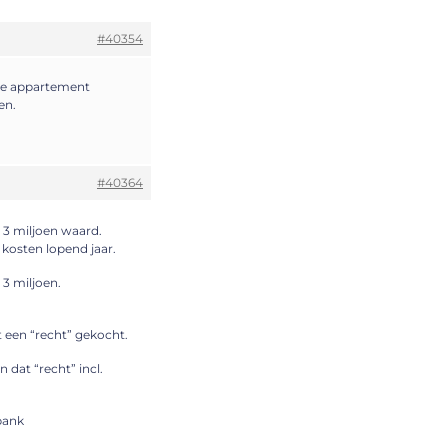
#40354
te appartement
en.
#40364
 3 miljoen waard.
 kosten lopend jaar.
 3 miljoen.
 een “recht” gekocht.
 dat “recht” incl.
bank