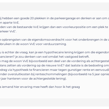
j hebben een goede 20 plekken in de parkeergarage en denken er aan om di
n aparte VvE.
den van de bestaande VvE krijgen dan een voorkeurpositie om een plek te 
arkeer VvE’.
 opbrengsten van de eigendomsoverdracht voor het onderbrengen in de a
ebruiken in de woon VvE voor verduurzaming.
 is echter de vraag, kan je een hypothecaire lening krijgen om die eigend
nancieren? je zou denken van wel omdat het vastgoed betreft.
 mag de woon VvE bijvoorbeeld een deel van de vordering als achtergestel
lans zetten als vordering op de nieuwe VvE? dat laatste is de bedoeling om 
drag via hypotheek te financieren maar tegen gunstiger rente en eenvoudi
nder oversluitkosten bij renteschommelingen (bijvoorbeeld na 5 jaar opni
 jaar hanteren voor de achtergestelde lening).
s iemand hier ervaring mee heeft dan hoor ik het graag