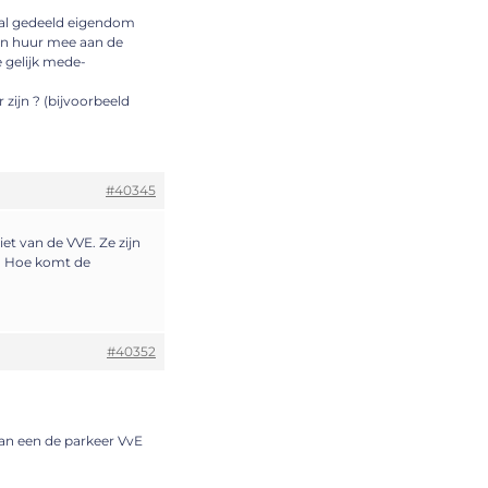
 zal gedeeld eigendom
un huur mee aan de
e gelijk mede-
zijn ? (bijvoorbeeld
#40345
iet van de VVE. Ze zijn
. Hoe komt de
#40352
aan een de parkeer VvE