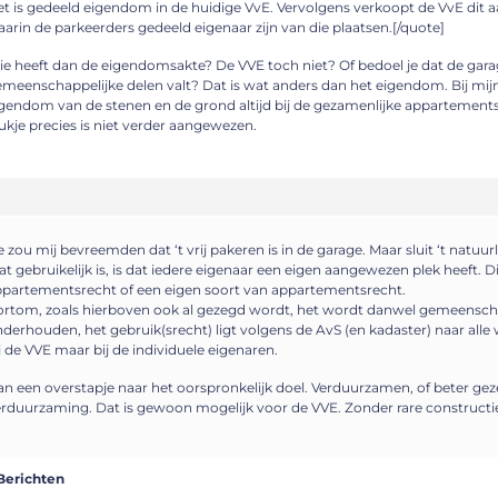
t is gedeeld eigendom in de huidige VvE. Vervolgens verkoopt de VvE dit 
arin de parkeerders gedeeld eigenaar zijn van die plaatsen.[/quote]
e heeft dan de eigendomsakte? De VVE toch niet? Of bedoel je dat de gar
meenschappelijke delen valt? Dat is wat anders dan het eigendom. Bij mijn
gendom van de stenen en de grond altijd bij de gezamenlijke appartement
ukje precies is niet verder aangewezen.
 zou mij bevreemden dat ‘t vrij pakeren is in de garage. Maar sluit ‘t natuurlij
t gebruikelijk is, is dat iedere eigenaar een eigen aangewezen plek heeft. D
partementsrecht of een eigen soort van appartementsrecht.
rtom, zoals hierboven ook al gezegd wordt, het wordt danwel gemeensch
derhouden, het gebruik(srecht) ligt volgens de AvS (en kadaster) naar alle w
j de VVE maar bij de individuele eigenaren.
n een overstapje naar het oorspronkelijk doel. Verduurzamen, of beter ge
rduurzaming. Dat is gewoon mogelijk voor de VVE. Zonder rare constructi
Berichten