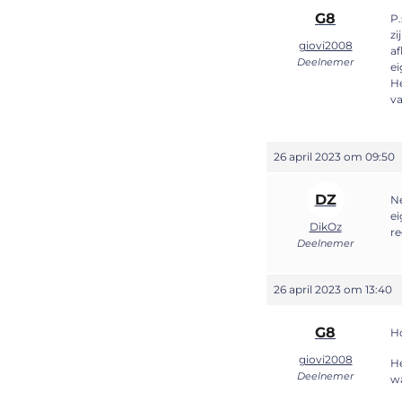
G8
P.
zi
giovi2008
af
Deelnemer
ei
He
va
26 april 2023 om 09:50
DZ
Ne
ei
DikOz
re
Deelnemer
26 april 2023 om 13:40
G8
Ho
giovi2008
He
Deelnemer
wa