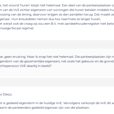
s. het woord ‘huren’ klopt niet helemaal. Een deel van de parkeerplaatsen
jn van de VvE echter eigenaren van woningen die huren betalen middels h
lossing van de lening, daarvoor krijgen ze dan aandelen terug. Dat maakt z
genaar. Hun breukdelen nemen dus toe naarmate ze langer huren.
t werpt ook de vraag op zou een B.V. met aandeelhouderregister niet beter 
nwege fiscaal regime)
e, geen ervaring. Maar ik snap het niet helemaal. Die parkeerplaatsen zijn n
gendom van de gezamenlijke eigenaars, net zoals het gebouw en de grond
chtspersoon VVE daarbij in beeld?
i Dikoz,
t is gedeeld eigendom in de huidige VvE. Vervolgens verkoopt de VvE dit 
arin de parkeerders gedeeld eigenaar zijn van die plaatsen.