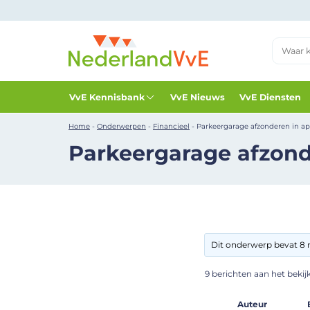
VvE Kennisbank
VvE Nieuws
VvE Diensten
Home
-
Onderwerpen
-
Financieel
-
Parkeergarage afzonderen in ap
Parkeergarage afzond
Dit onderwerp bevat 8 r
9 berichten aan het bekijke
Auteur