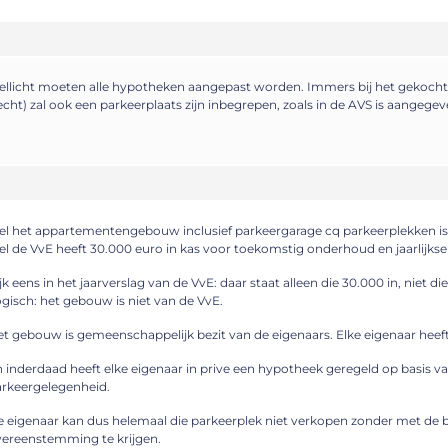
llicht moeten alle hypotheken aangepast worden. Immers bij het gekoch
echt) zal ook een parkeerplaats zijn inbegrepen, zoals in de AVS is aangegev
el het appartementengebouw inclusief parkeergarage cq parkeerplekken is
el de VvE heeft 30.000 euro in kas voor toekomstig onderhoud en jaarlijkse
jk eens in het jaarverslag van de VvE: daar staat alleen die 30.000 in, niet die
gisch: het gebouw is niet van de VvE.
t gebouw is gemeenschappelijk bezit van de eigenaars. Elke eigenaar heeft
 inderdaad heeft elke eigenaar in prive een hypotheek geregeld op basis van
rkeergelegenheid.
 eigenaar kan dus helemaal die parkeerplek niet verkopen zonder met de 
ereenstemming te krijgen.