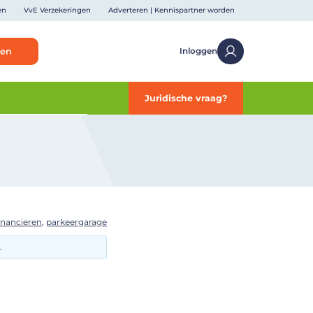
en
VvE Verzekeringen
Adverteren | Kennispartner worden
ken
Inloggen
Juridische vraag?
inancieren
,
parkeergarage
.