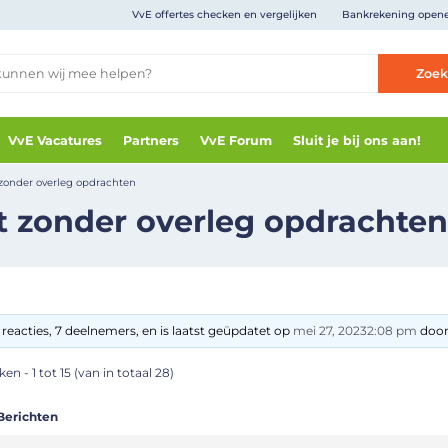
VvE offertes checken en vergelijken
Bankrekening open
Zoe
VvE Vacatures
Partners
VvE Forum
Sluit je bij ons aan!
zonder overleg opdrachten
 zonder overleg opdrachten
reacties, 7 deelnemers, en is laatst geüpdatet op
mei 27, 20232:08 pm
door
en - 1 tot 15 (van in totaal 28)
Berichten