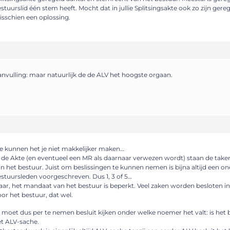
stuurslid één stem heeft. Mocht dat in jullie Splitsingsakte ook zo zijn gereg
sschien een oplossing.
nvulling: maar natuurlijk de de ALV het hoogste orgaan.
 kunnen het je niet makkelijker maken…
 de Akte (en eventueel een MR als daarnaar verwezen wordt) staan de ta
n het bestuur. Juist om beslissingen te kunnen nemen is bijna altijd een o
stuursleden voorgeschreven. Dus 1, 3 of 5…
ar, het mandaat van het bestuur is beperkt. Veel zaken worden besloten in
or het bestuur, dat wel.
 moet dus per te nemen besluit kijken onder welke noemer het valt: is het 
t ALV-sache.