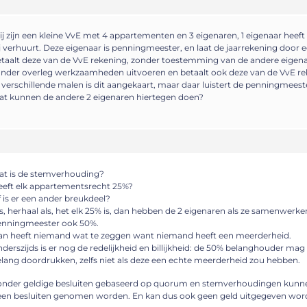
j zijn een kleine VvE met 4 appartementen en 3 eigenaren, 1 eigenaar heef
j verhuurt. Deze eigenaar is penningmeester, en laat de jaarrekening door
taalt deze van de VvE rekening, zonder toestemming van de andere eigenar
nder overleg werkzaamheden uitvoeren en betaalt ook deze van de VvE re
 verschillende malen is dit aangekaart, maar daar luistert de penningmeeste
t kunnen de andere 2 eigenaren hiertegen doen?
at is de stemverhouding?
eft elk appartementsrecht 25%?
 is er een ander breukdeel?
s, herhaal als, het elk 25% is, dan hebben de 2 eigenaren als ze samenwerk
enningmeester ook 50%.
an heeft niemand wat te zeggen want niemand heeft een meerderheid.
derszijds is er nog de redelijkheid en billijkheid: de 50% belanghouder mag
lang doordrukken, zelfs niet als deze een echte meerderheid zou hebben.
onder geldige besluiten gebaseerd op quorum en stemverhoudingen kunn
een besluiten genomen worden. En kan dus ook geen geld uitgegeven wor