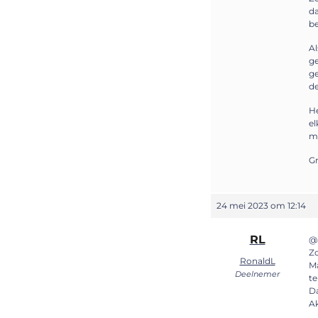
da
be
Al
ge
ge
de
He
el
me
Gr
24 mei 2023 om 12:14
RL
@
Zo
RonaldL
Ma
Deelnemer
te
Da
Ak