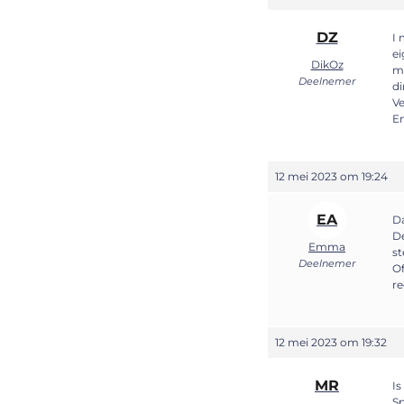
DZ
I 
ei
DikOz
me
Deelnemer
di
Ve
En
12 mei 2023 om 19:24
EA
Da
De
Emma
st
Deelnemer
Of
re
12 mei 2023 om 19:32
MR
Is
Sp