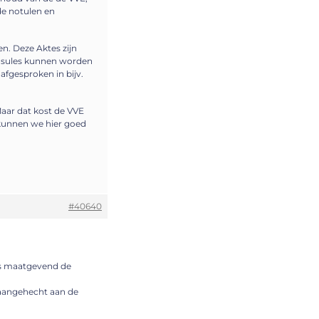
de notulen en
en. Deze Aktes zijn
ausules kunnen worden
afgesproken in bijv.
Maar dat kost de VVE
 kunnen we hier goed
#40640
hts maatgevend de
 aangehecht aan de