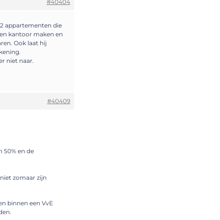
#40404
t 2 appartementen die
 een kantoor maken en
en. Ook laat hij
kening.
r niet naar.
#40409
en 50% en de
 niet zomaar zijn
en binnen een VvE
den.