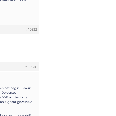
#40633
#40636
nds het begin. Daarin
. De eerste
 VVE achter in het
van eignaar gewisseld
erhoud van de de VVE;