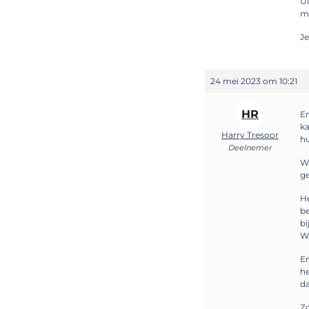
Ui
ma
Je
24 mei 2023 om 10:21
HR
Em
ka
Harry Tresoor
hu
Deelnemer
Wi
ge
He
be
bi
Wa
Em
he
da
Zo