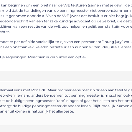
 kan beginnen om een brief naar de VvE te sturen (samen met je gewillige 
ermeld dat de handelingen van de penningmeester niet overeenstemmen m
sluit genomen door de ALV van de VvE (want dat besluit is er niet begrijp ik
deonderschrift van een ter zake kundige advocaat op de 2e brief, die ges
tblijven van een reactie van de VvE, zou helpen en gelijk een start zijn voor
chter.
dat er per definitie sprake lijkt te zijn van een permanent ” hung jury” zou
ns een onafhankekijke administrateur aan kunnen wijzen (die jullie allemaal
l je zegeningen. Misschien is verhuizen een optie?
lemaal eens met RonaldL. Maar probeer eens met z’n drieën aan tafel te gaa
spreken. Iemand anders benoemen tot penningmeester is misschien ook ee
et de huidige penningmeester “rare” dingen of gaat het alleen om het on
tzorgt de huidige penningmeester de andere leden. Blijft moeilijk. Samen 
nier uitkomen is natuurlijk het allerbeste.