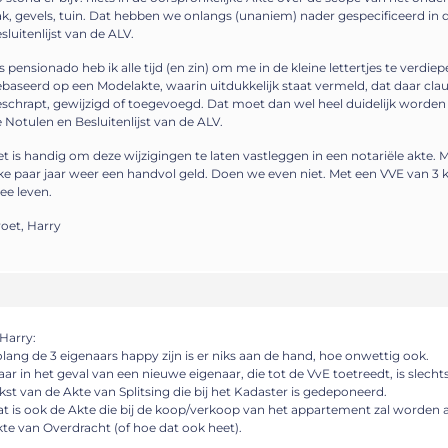
k, gevels, tuin. Dat hebben we onlangs (unaniem) nader gespecificeerd in 
sluitenlijst van de ALV.
s pensionado heb ik alle tijd (en zin) om me in de kleine lettertjes te verdiep
baseerd op een Modelakte, waarin uitdukkelijk staat vermeld, dat daar cl
schrapt, gewijzigd of toegevoegd. Dat moet dan wel heel duidelijk worden 
 Notulen en Besluitenlijst van de ALV.
t is handig om deze wijzigingen te laten vastleggen in een notariële akte. 
ke paar jaar weer een handvol geld. Doen we even niet. Met een VVE van 3
e leven.
oet, Harry
Harry:
lang de 3 eigenaars happy zijn is er niks aan de hand, hoe onwettig ook.
ar in het geval van een nieuwe eigenaar, die tot de VvE toetreedt, is slec
kst van de Akte van Splitsing die bij het Kadaster is gedeponeerd.
t is ook de Akte die bij de koop/verkoop van het appartement zal worden
te van Overdracht (of hoe dat ook heet).