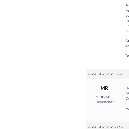
Je
v
be
me
ui
re
Om
ee
Te
6 mei 2023 om 11:08
MR
He
be
monaster
Do
Deelnemer
on
ma
6 mei 2023 om 22:52