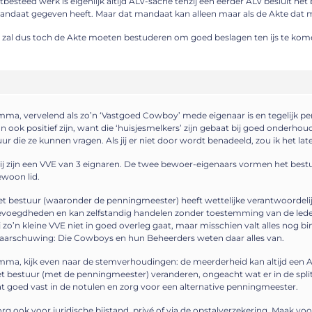
tbesteed werk is eigenlijk altijd ALV-sache tenzij een eerder ALV besluit het
ndaat gegeven heeft. Maar dat mandaat kan alleen maar als de Akte dat 
 zal dus toch de Akte moeten bestuderen om goed beslagen ten ijs te kom
ma, vervelend als zo’n ‘Vastgoed Cowboy’ mede eigenaar is en tegelijk p
n ook positief zijn, want die ‘huisjesmelkers’ zijn gebaat bij goed onderh
ur die ze kunnen vragen. Als jij er niet door wordt benadeeld, zou ik het late
j zijn een VVE van 3 eignaren. De twee bewoer-eigenaars vormen het best
woon lid.
t bestuur (waaronder de penningmeester) heeft wettelijke verantwoordel
voegdheden en kan zelfstandig handelen zonder toestemming van de lede
j zo’n kleine VVE niet in goed overleg gaat, maar misschien valt alles nog bi
arschuwing: Die Cowboys en hun Beheerders weten daar alles van.
ma, kijk even naar de stemverhoudingen: de meerderheid kan altijd een A
t bestuur (met de penningmeester) veranderen, ongeacht wat er in de split
t goed vast in de notulen en zorg voor een alternative penningmeester.
rg ook voor juridische bijstand, privé of via de opstalverzekering. Maak voo