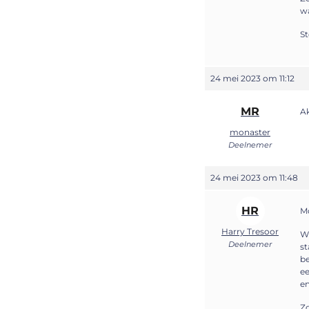
wa
St
24 mei 2023 om 11:12
MR
Ak
monaster
Deelnemer
24 mei 2023 om 11:48
HR
Mo
Harry Tresoor
Wi
Deelnemer
st
be
ee
en
Zo