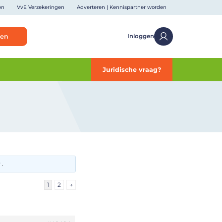
en
VvE Verzekeringen
Adverteren | Kennispartner worden
ken
Inloggen
Juridische vraag?
 .
1
2
→