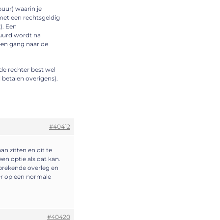
buur) waarin je
et een rechtsgeldig
). Een
tuurd wordt na
 een gang naar de
 de rechter best wel
 betalen overigens).
#40412
n zitten en dit te
n optie als dat kan.
tbrekende overleg en
er op een normale
#40420