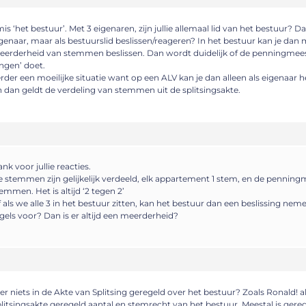
mis ‘het bestuur’. Met 3 eigenaren, zijn jullie allemaal lid van het bestuur? Da
genaar, maar als bestuurslid beslissen/reageren? In het bestuur kan je da
erderheid van stemmen beslissen. Dan wordt duidelijk of de penningmees
ngen’ doet.
rder een moeilijke situatie want op een ALV kan je dan alleen als eigenaar h
 dan geldt de verdeling van stemmen uit de splitsingsakte.
nk voor jullie reacties.
 stemmen zijn gelijkelijk verdeeld, elk appartement 1 stem, en de penning
emmen. Het is altijd ‘2 tegen 2’
 als we alle 3 in het bestuur zitten, kan het bestuur dan een beslissing nem
gels voor? Dan is er altijd een meerderheid?
 er niets in de Akte van Splitsing geregeld over het bestuur? Zoals Ronald! al
litsingsakte geregeld aantal en stemrecht van het bestuur. Meestal is gereg