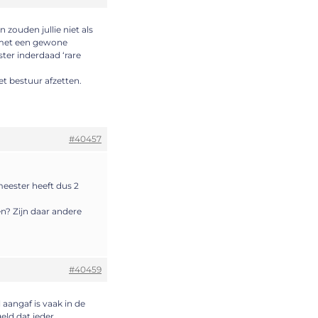
n zouden jullie niet als
n met een gewone
ter inderdaad ‘rare
et bestuur afzetten.
#40457
meester heeft dus 2
en? Zijn daar andere
#40459
 aangaf is vaak in de
eld dat ieder