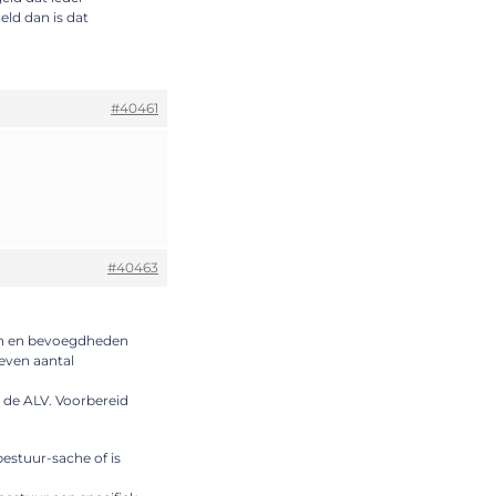
eld dan is dat
#40461
#40463
ken en bevoegdheden
neven aantal
 de ALV. Voorbereid
bestuur-sache of is