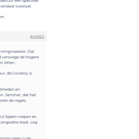
 bestuur een specifiek
mandaat toestaat.
en.
#40624
enningmeester. Dat
oud vanwege de hogere
n zitten.
uur, de Cowboy is
ijkheden en
n. Jammer, dat het
nnen de regels.
LV bijeen roepen en
singsakte staat. Leg
rlopig geen ruzie,