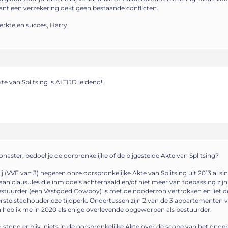
nt een verzekering dekt geen bestaande conflicten.
erkte en succes, Harry
te van Splitsing is ALTIJD leidend!!
naster, bedoel je de oorpronkelijke of de bijgestelde Akte van Splitsing?
j (VVE van 3) negeren onze oorspronkelijke Akte van Splitsing uit 2013 al si
aan clausules die inmiddels achterhaald en/of niet meer van toepassing zijn
stuurder (een Vastgoed Cowboy) is met de nooderzon vertrokken en liet de
rste stadhouderloze tijdperk. Ondertussen zijn 2 van de 3 appartementen 
 heb ik me in 2020 als enige overlevende opgeworpen als bestuurder.
 stond er bijv. niets in de oorspronkelijke Akte over de scope van het ond