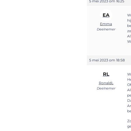
5 mei 2023 om 16:25
EA
Wi
hi
Emma
be
Deelnemer
zo
Al
Wa
5 mei 2023 om 18:58
RL
W
He
RonaldL
Of
Deelnemer
Al
p
D
An
be
Z
g