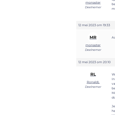
monaster
be
Deelnemer
mi
12 mei 2023 om 19:33
MR
Aa
monaster
Deelnemer
12 mei 2023 om 20:10
RL
We
In
RonaldL
va
Deelnemer
be
Ma
do
Je
he