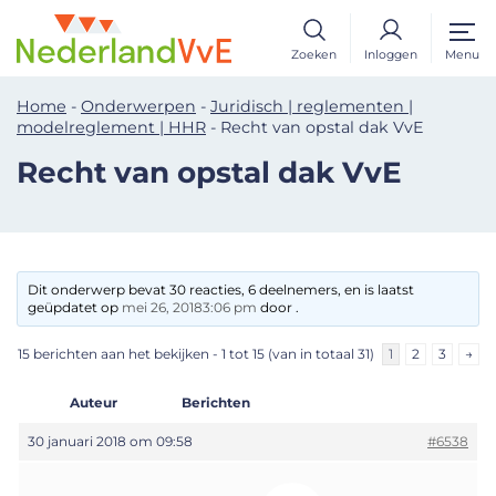
Zoeken
Inloggen
Menu
Home
-
Onderwerpen
-
Juridisch | reglementen |
modelreglement | HHR
-
Recht van opstal dak VvE
Recht van opstal dak VvE
Dit onderwerp bevat 30 reacties, 6 deelnemers, en is laatst
geüpdatet op
mei 26, 20183:06 pm
door .
15 berichten aan het bekijken - 1 tot 15 (van in totaal 31)
1
2
3
→
Auteur
Berichten
30 januari 2018 om 09:58
#6538