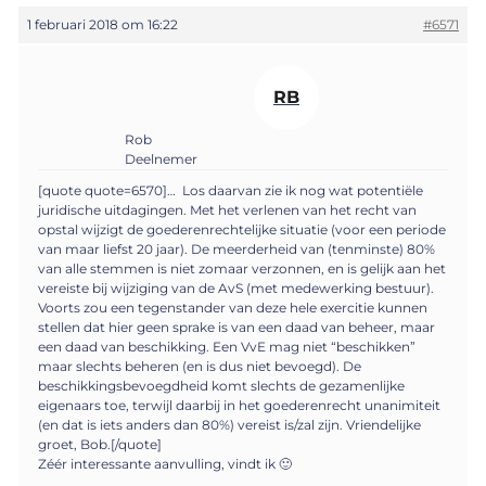
1 februari 2018 om 16:22
#6571
RB
Rob
Deelnemer
[quote quote=6570]… Los daarvan zie ik nog wat potentiële
juridische uitdagingen. Met het verlenen van het recht van
opstal wijzigt de goederenrechtelijke situatie (voor een periode
van maar liefst 20 jaar). De meerderheid van (tenminste) 80%
van alle stemmen is niet zomaar verzonnen, en is gelijk aan het
vereiste bij wijziging van de AvS (met medewerking bestuur).
Voorts zou een tegenstander van deze hele exercitie kunnen
stellen dat hier geen sprake is van een daad van beheer, maar
een daad van beschikking. Een VvE mag niet “beschikken”
maar slechts beheren (en is dus niet bevoegd). De
beschikkingsbevoegdheid komt slechts de gezamenlijke
eigenaars toe, terwijl daarbij in het goederenrecht unanimiteit
(en dat is iets anders dan 80%) vereist is/zal zijn. Vriendelijke
groet, Bob.[/quote]
Zéér interessante aanvulling, vindt ik 🙂