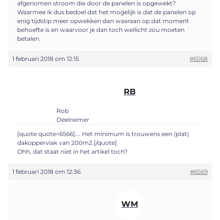
afgenomen stroom die door de panelen is opgewekt?
Waarmee ik dus bedoel dat het mogelijk is dat de panelen op
enig tijdstip meer opwekken dan waaraan op dat moment
behoefte is en waarvoor je dan toch wellicht zou moeten
betalen.
1 februari 2018 om 12:15
#6568
RB
Rob
Deelnemer
[quote quote=6566]…. Het minimum is trouwens een (plat)
dakoppervlak van 200m2.[/quote]
Ohh, dat staat niet in het artikel toch?
1 februari 2018 om 12:36
#6569
WM