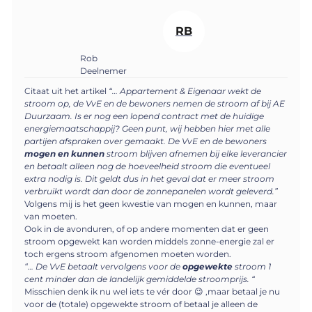
RB
Rob
Deelnemer
Citaat uit het artikel
“… Appartement & Eigenaar wekt de
stroom op, de VvE en de bewoners nemen de stroom af bij AE
Duurzaam. Is er nog een lopend contract met de huidige
energiemaatschappij? Geen punt, wij hebben hier met alle
partijen afspraken over gemaakt. De VvE en de bewoners
mogen en kunnen
stroom blijven afnemen bij elke leverancier
en betaalt alleen nog de hoeveelheid stroom die eventueel
extra nodig is. Dit geldt dus in het geval dat er meer stroom
verbruikt wordt dan door de zonnepanelen wordt geleverd.”
Volgens mij is het geen kwestie van mogen en kunnen, maar
van moeten.
Ook in de avonduren, of op andere momenten dat er geen
stroom opgewekt kan worden middels zonne-energie zal er
toch ergens stroom afgenomen moeten worden.
“… De VvE betaalt vervolgens voor de
opgewekte
stroom 1
cent minder dan de landelijk gemiddelde stroomprijs. “
Misschien denk ik nu wel iets te vér door 😉 ,maar betaal je nu
voor de (totale) opgewekte stroom of betaal je alleen de