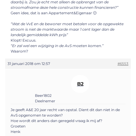
daarbij is. Zou je echt met alleen de opbrengst van de
stroomafname deze hele constructie kunnen financieren?”
Geen idee, dat is aan Appartement&Eigenaar 🙂
“Wat de VvE en de bewoner moet betalen voor de opgewekte
stroom is niet de marktwaarde maar 1 cent lager dan de
landelijk gemiddelde kWh prijs”
Klopt! Excuus.
“Er zal wel een wijziging in de AvS moeten komen.”
Waarom?
31 januari 2018 om 12:57
#6553
B2
Beer1802
Deelnemer
Je geeft A&E 20 jaar recht van opstal. Dient dit dan niet in de
AvS opgenomen te worden?
Hoe wordt dit anders dan geregeld vraag ik mij af?
Groeten
Henk