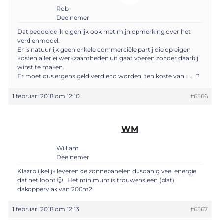
Rob
Deelnemer
Dat bedoelde ik eigenlijk ook met mijn opmerking over het
verdienmodel.
Er is natuurlijk geen enkele commerciële partij die op eigen
kosten allerlei werkzaamheden uit gaat voeren zonder daarbij
winst te maken.
Er moet dus ergens geld verdiend worden, ten koste van ……. ?
1 februari 2018 om 12:10
#6566
WM
William
Deelnemer
Klaarblijkelijk leveren de zonnepanelen dusdanig veel energie
dat het loont 🙂 . Het minimum is trouwens een (plat)
dakoppervlak van 200m2.
1 februari 2018 om 12:13
#6567