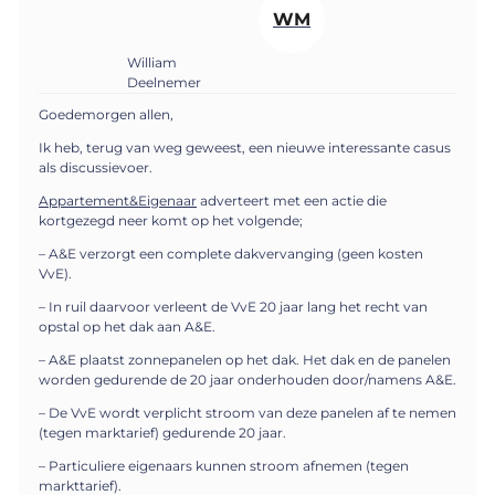
WM
William
Deelnemer
Goedemorgen allen,
Ik heb, terug van weg geweest, een nieuwe interessante casus
als discussievoer.
Appartement&Eigenaar
adverteert met een actie die
kortgezegd neer komt op het volgende;
– A&E verzorgt een complete dakvervanging (geen kosten
VvE).
– In ruil daarvoor verleent de VvE 20 jaar lang het recht van
opstal op het dak aan A&E.
– A&E plaatst zonnepanelen op het dak. Het dak en de panelen
worden gedurende de 20 jaar onderhouden door/namens A&E.
– De VvE wordt verplicht stroom van deze panelen af te nemen
(tegen marktarief) gedurende 20 jaar.
– Particuliere eigenaars kunnen stroom afnemen (tegen
markttarief).