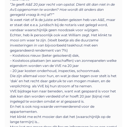
“Je geeft A&E 20 jaar recht van opstal. Dient dit dan niet in de
AvS opgenomen te worden?
Hoe wordt dit anders dan
geregeld vraag ik mij af?”
‘
Ik weet niet of ik de juiste artikelen gelezen heb van A&E, maar
er staat dat e.e.a. juridisch bij de notaris vast gelegd word,
vandaar waarschijnlijk geen noodzaak voor wijzigen.
Echter, heb ik persoonlijk ook wat William zegt. Het klinkt te
mooi om waar te zijn. (Voelt beetje als die duurzame
investeringen in van bijvoorbeeld teakhout met een
gegarandeerd rendement van 7%)
– Kosteloos nieuw (beter geïsoleerd) dak,
– Kosteloos plaatsen (en aanschaffen) van zonnepanelen welke
eigendom worden van de VVE na 20 jaar
– 20 jaar kosten onderhoud, inspecties, schoonmaak.
Die zijn allemaal voor hun, en wat je daar tegen over stelt is het
‘dak’ en het recht daar gebruik te van mogen maken, en de
verplichting als VVE bij hun stroom af te nemen.
VVE bijdrage kan naar beneden, want wat gespaard is voor het
dak kan dan worden verdeeld of er hoeft 20 jaar (bijna) niet
ingelegd te worden omdat er al gespaard is.
En het is ook nog waarde vermeerderend voor de
appartementen.
Het klinkt me echt mooier dan dat het (waarschijnlijk op de
lange termijn) is…
Maar laat me graag door dit forum informeren (over een aantal