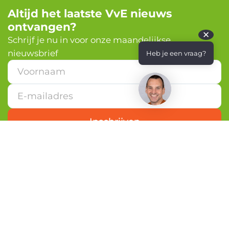
Altijd het laatste VvE nieuws
ontvangen?
✕
Schrijf je nu in voor onze maandelijkse
nieuwsbrief
Heb je een vraag?
V
o
o
r
n
a
Inschrijven
a
m
V
o
o
r
n
a
a
m
E
Nederlandvve.nl is de grootste VvE-community