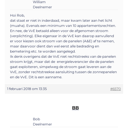
William
Deelnemer
Hoi Rob,
dat staat er niet in inderdaad, maar kwam later aan het licht
(muaha). Evenals een minimum van 10 appartementsrechten.
En nee, de VvE betaald alleen voor de afgenomen stroom
(verplichting). Elke eigenaar in de VvE kan daarop aanvullend
er voor kiezen ook stroom van de panelen (A&E) af te nemen,
maar daarvoor dient dan wel eerst alle bedrading en
bemetering etc. te worden aangelegd.
Ik denk overigens dat de VvE niet rechtstreeks van de panelen
stroom krijgt, maar dat de energieleverancier die de panelen
gaat exploiteren, simpelweg de stroom gaat leveren aan de
VvE, zonder rechtstreekse aansluiting tussen de zonnepanelen
en de VvE. Dit is een aanname.
1 februari 2018 om 13:35
#6570
BB
Bob
Deelnemer