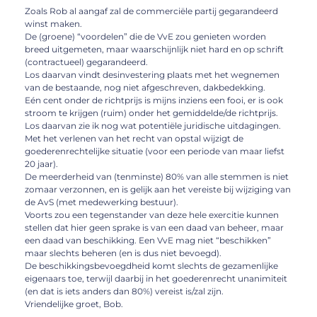
Zoals Rob al aangaf zal de commerciële partij gegarandeerd
winst maken.
De (groene) “voordelen” die de VvE zou genieten worden
breed uitgemeten, maar waarschijnlijk niet hard en op schrift
(contractueel) gegarandeerd.
Los daarvan vindt desinvestering plaats met het wegnemen
van de bestaande, nog niet afgeschreven, dakbedekking.
Eén cent onder de richtprijs is mijns inziens een fooi, er is ook
stroom te krijgen (ruim) onder het gemiddelde/de richtprijs.
Los daarvan zie ik nog wat potentiële juridische uitdagingen.
Met het verlenen van het recht van opstal wijzigt de
goederenrechtelijke situatie (voor een periode van maar liefst
20 jaar).
De meerderheid van (tenminste) 80% van alle stemmen is niet
zomaar verzonnen, en is gelijk aan het vereiste bij wijziging van
de AvS (met medewerking bestuur).
Voorts zou een tegenstander van deze hele exercitie kunnen
stellen dat hier geen sprake is van een daad van beheer, maar
een daad van beschikking. Een VvE mag niet “beschikken”
maar slechts beheren (en is dus niet bevoegd).
De beschikkingsbevoegdheid komt slechts de gezamenlijke
eigenaars toe, terwijl daarbij in het goederenrecht unanimiteit
(en dat is iets anders dan 80%) vereist is/zal zijn.
Vriendelijke groet, Bob.