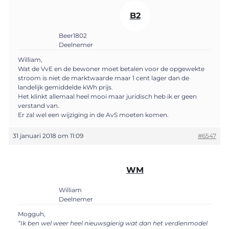
B2
Beer1802
Deelnemer
William,
Wat de VvE en de bewoner moet betalen voor de opgewekte
stroom is niet de marktwaarde maar 1 cent lager dan de
landelijk gemiddelde kWh prijs.
Het klinkt allemaal heel mooi maar juridisch heb ik er geen
verstand van.
Er zal wel een wijziging in de AvS moeten komen.
31 januari 2018 om 11:09
#6547
WM
William
Deelnemer
Mogguh,
“Ik ben wel weer heel nieuwsgierig wat dan het verdienmodel