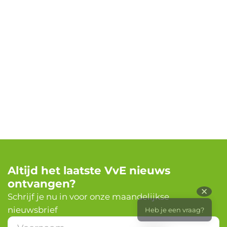
Altijd het laatste VvE nieuws
ontvangen?
✕
Schrijf je nu in voor onze maandelijkse
nieuwsbrief
Heb je een vraag?
*