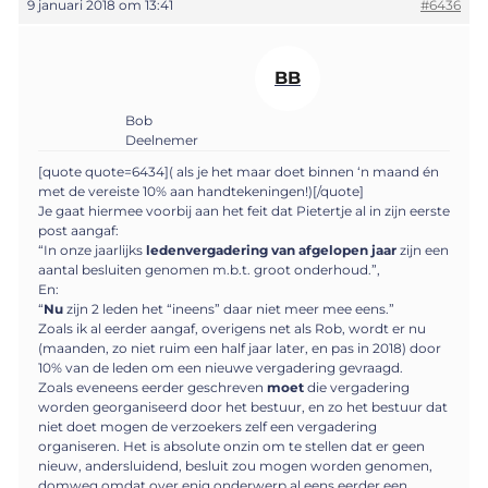
9 januari 2018 om 13:41
#6436
BB
Bob
Deelnemer
[quote quote=6434]( als je het maar doet binnen ‘n maand én
met de vereiste 10% aan handtekeningen!)[/quote]
Je gaat hiermee voorbij aan het feit dat Pietertje al in zijn eerste
post aangaf:
“In onze jaarlijks
ledenvergadering van afgelopen jaar
zijn een
aantal besluiten genomen m.b.t. groot onderhoud.”,
En:
“
Nu
zijn 2 leden het “ineens” daar niet meer mee eens.”
Zoals ik al eerder aangaf, overigens net als Rob, wordt er nu
(maanden, zo niet ruim een half jaar later, en pas in 2018) door
10% van de leden om een nieuwe vergadering gevraagd.
Zoals eveneens eerder geschreven
moet
die vergadering
worden georganiseerd door het bestuur, en zo het bestuur dat
niet doet mogen de verzoekers zelf een vergadering
organiseren. Het is absolute onzin om te stellen dat er geen
nieuw, andersluidend, besluit zou mogen worden genomen,
domweg omdat over enig onderwerp al eens eerder een