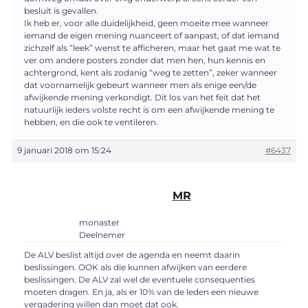
besluit is gevallen.
Ik heb er, voor alle duidelijkheid, geen moeite mee wanneer
iemand de eigen mening nuanceert of aanpast, of dat iemand
zichzelf als “leek” wenst te afficheren, maar het gaat me wat te
ver om andere posters zonder dat men hen, hun kennis en
achtergrond, kent als zodanig “weg te zetten”, zeker wanneer
dat voornamelijk gebeurt wanneer men als enige een/de
afwijkende mening verkondigt. Dit los van het feit dat het
natuurlijk ieders volste recht is om een afwijkende mening te
hebben, en die ook te ventileren.
9 januari 2018 om 15:24
#6437
MR
monaster
Deelnemer
De ALV beslist altijd over de agenda en neemt daarin
beslissingen. OOK als die kunnen afwijken van eerdere
beslissingen. De ALV zal wel de eventuele consequenties
moeten dragen. En ja, als er 10% van de leden een nieuwe
vergadering willen dan moet dat ook.