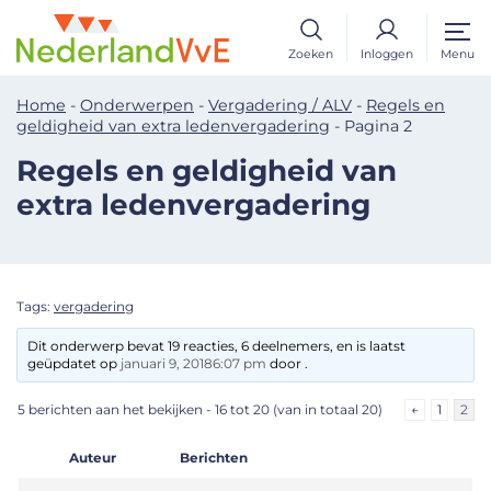
Zoeken
Inloggen
Menu
Home
-
Onderwerpen
-
Vergadering / ALV
-
Regels en
geldigheid van extra ledenvergadering
-
Pagina 2
Regels en geldigheid van
extra ledenvergadering
Tags:
vergadering
Dit onderwerp bevat 19 reacties, 6 deelnemers, en is laatst
geüpdatet op
januari 9, 20186:07 pm
door .
5 berichten aan het bekijken - 16 tot 20 (van in totaal 20)
←
1
2
Auteur
Berichten