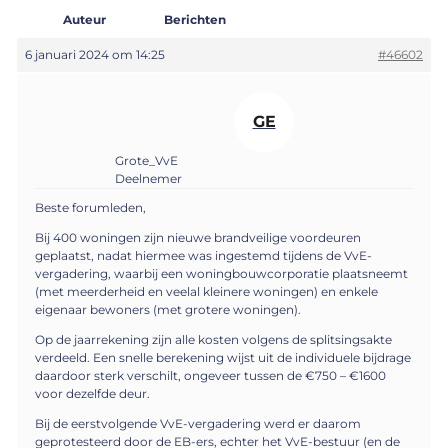
Auteur
Berichten
6 januari 2024 om 14:25
#46602
GE
Grote_VvE
Deelnemer
Beste forumleden,
Bij 400 woningen zijn nieuwe brandveilige voordeuren
geplaatst, nadat hiermee was ingestemd tijdens de VvE-
vergadering, waarbij een woningbouwcorporatie plaatsneemt
(met meerderheid en veelal kleinere woningen) en enkele
eigenaar bewoners (met grotere woningen).
Op de jaarrekening zijn alle kosten volgens de splitsingsakte
verdeeld. Een snelle berekening wijst uit de individuele bijdrage
daardoor sterk verschilt, ongeveer tussen de €750 – €1600
voor dezelfde deur.
Bij de eerstvolgende VvE-vergadering werd er daarom
geprotesteerd door de EB-ers, echter het VvE-bestuur (en de