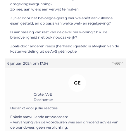
omgevingsvergunning?
Zo nee, aan wie is een verwijt te maken.
Zijn er door het bevoegde gezag nieuwe en/of aanvullende
eisen gesteld, en op basis van welke wet- en regelgeving?
Is aanpassing van rest van de gevel per woning t.b.v. de
brandveiligheid niet ook noodzakelijk?
Zoals door anderen reeds (herhaald) gesteld is afwijken van de
kostenverdeling uit de AvS géén optie.
6 januari 2024 om 17:54
#46614
GE
Grote_VvE
Deelnemer
Bedankt voor jullie reacties.
Enkele aanvullende antwoorden:
– Vervanging van de voordeuren was een dringend advies van
de brandweer, geen verplichting.