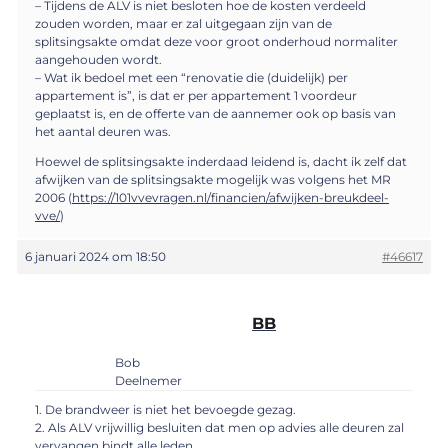
– Tijdens de ALV is niet besloten hoe de kosten verdeeld
zouden worden, maar er zal uitgegaan zijn van de
splitsingsakte omdat deze voor groot onderhoud normaliter
aangehouden wordt.
– Wat ik bedoel met een “renovatie die (duidelijk) per
appartement is”, is dat er per appartement 1 voordeur
geplaatst is, en de offerte van de aannemer ook op basis van
het aantal deuren was.
Hoewel de splitsingsakte inderdaad leidend is, dacht ik zelf dat
afwijken van de splitsingsakte mogelijk was volgens het MR
2006 (
https://101vvevragen.nl/financien/afwijken-breukdeel-
vve/
)
6 januari 2024 om 18:50
#46617
BB
Bob
Deelnemer
1. De brandweer is niet het bevoegde gezag.
2. Als ALV vrijwillig besluiten dat men op advies alle deuren zal
vervangen bindt alle leden.