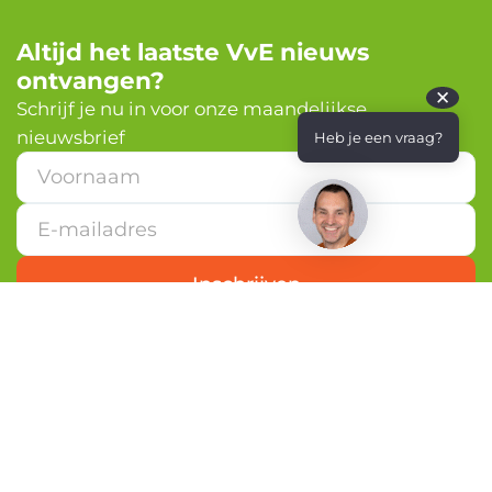
Altijd het laatste VvE nieuws
ontvangen?
✕
Schrijf je nu in voor onze maandelijkse
nieuwsbrief
Heb je een vraag?
E
-
m
a
i
l
Inschrijven
a
d
r
e
s
V
o
o
r
n