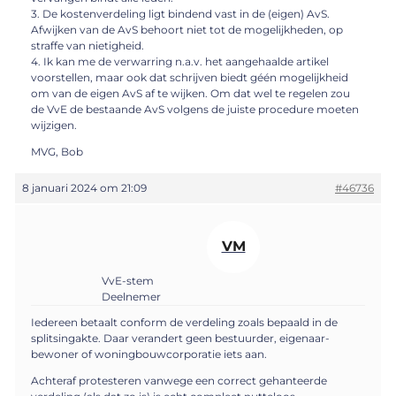
3. De kostenverdeling ligt bindend vast in de (eigen) AvS.
Afwijken van de AvS behoort niet tot de mogelijkheden, op
straffe van nietigheid.
4. Ik kan me de verwarring n.a.v. het aangehaalde artikel
voorstellen, maar ook dat schrijven biedt géén mogelijkheid
om van de eigen AvS af te wijken. Om dat wel te regelen zou
de VvE de bestaande AvS volgens de juiste procedure moeten
wijzigen.
MVG, Bob
8 januari 2024 om 21:09
#46736
VM
VvE-stem
Deelnemer
Iedereen betaalt conform de verdeling zoals bepaald in de
splitsingakte. Daar verandert geen bestuurder, eigenaar-
bewoner of woningbouwcorporatie iets aan.
Achteraf protesteren vanwege een correct gehanteerde