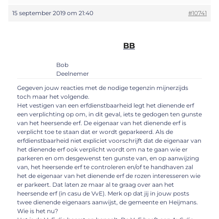
15 september 2019 om 21:40
#10741
BB
Bob
Deelnemer
Gegeven jouw reacties met de nodige tegenzin mijnerzijds
toch maar het volgende.
Het vestigen van een erfdienstbaarheid legt het dienende erf
een verplichting op om, in dit geval, iets te gedogen ten gunste
van het heersende erf. De eigenaar van het dienende erf is
verplicht toe te staan dat er wordt geparkeerd. Als de
erfdienstbaarheid niet expliciet voorschrijft dat de eigenaar van
het dienende erf ook verplicht wordt om na te gaan wie er
parkeren en om desgewenst ten gunste van, en op aanwijzing
van, het heersende erf te controleren en/of te handhaven zal
het de eigenaar van het dienende erf de rozen interesseren wie
er parkeert. Dat laten ze maar al te graag over aan het
heersende erf (in casu de VvE). Merk op dat jij in jouw posts
twee dienende eigenaars aanwijst, de gemeente en Heijmans.
Wie is het nu?