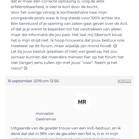
dat er maar één correcte oplossing is, volg de akte
erfdienstbaarheid, is veel te kort door de bocht.
Voor het overige verwijs ik kortheidshalve naar mijn
voorgaande posts waar ik nog steeds voor 100% achter sta.
Ben benieuwd of je opening van zaken gaat geven over de AvS
of dat je je wenst te beperken tot het verstrekken van alleen
maar die informatie die jou past. Het laat mij Siberisch koud,
het is mijn strijd niet. Ik hoop trouwens dat jouw bestuur ook
meeleest op dit forum, maar wijselijk zijn mond houdt. 😉
Let bij jouw besluit (plaatsen of niet) wel goed op, het zou
zomaar kunnen dat meerdere mensen hier op het forum het
niet (langer) eens zullen zijn met jouw “visie”. Neem je het
risico? 😉
16 september 2019 om 12:56
#35022
MR
monaster
Deelnemer
Uitgaande van de goeder trouw van een VvE-bestuur, en ik
denk dat dat in 99% van de gevallen een feit is, is er in mijn