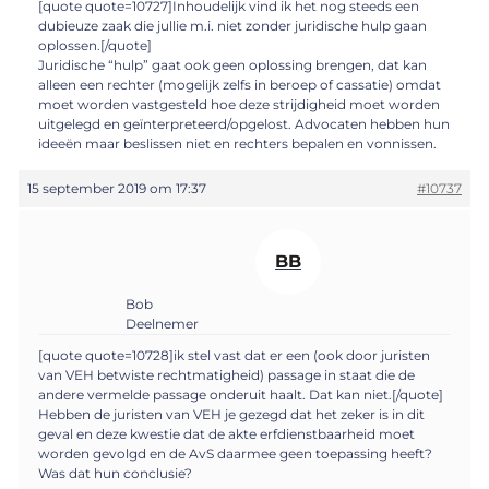
[quote quote=10727]Inhoudelijk vind ik het nog steeds een
dubieuze zaak die jullie m.i. niet zonder juridische hulp gaan
oplossen.[/quote]
Juridische “hulp” gaat ook geen oplossing brengen, dat kan
alleen een rechter (mogelijk zelfs in beroep of cassatie) omdat
moet worden vastgesteld hoe deze strijdigheid moet worden
uitgelegd en geïnterpreteerd/opgelost. Advocaten hebben hun
ideeën maar beslissen niet en rechters bepalen en vonnissen.
15 september 2019 om 17:37
#10737
BB
Bob
Deelnemer
[quote quote=10728]ik stel vast dat er een (ook door juristen
van VEH betwiste rechtmatigheid) passage in staat die de
andere vermelde passage onderuit haalt. Dat kan niet.[/quote]
Hebben de juristen van VEH je gezegd dat het zeker is in dit
geval en deze kwestie dat de akte erfdienstbaarheid moet
worden gevolgd en de AvS daarmee geen toepassing heeft?
Was dat hun conclusie?