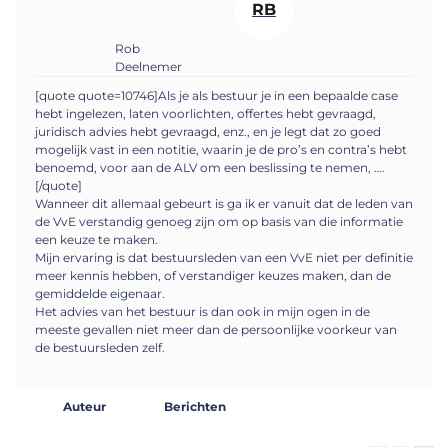
RB
Rob
Deelnemer
[quote quote=10746]Als je als bestuur je in een bepaalde case
hebt ingelezen, laten voorlichten, offertes hebt gevraagd,
juridisch advies hebt gevraagd, enz., en je legt dat zo goed
mogelijk vast in een notitie, waarin je de pro’s en contra’s hebt
benoemd, voor aan de ALV om een beslissing te nemen, ….
[/quote]
Wanneer dit allemaal gebeurt is ga ik er vanuit dat de leden van
de VvE verstandig genoeg zijn om op basis van die informatie
een keuze te maken.
Mijn ervaring is dat bestuursleden van een VvE niet per definitie
meer kennis hebben, of verstandiger keuzes maken, dan de
gemiddelde eigenaar.
Het advies van het bestuur is dan ook in mijn ogen in de
meeste gevallen niet meer dan de persoonlijke voorkeur van
de bestuursleden zelf.
Auteur
Berichten