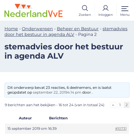
Zoeken
Inloggen
Menu
Home
-
Onderwerpen
-
Beheer en Bestuur
-
stemadvies
door het bestuur in agenda ALV
-
Pagina 2
stemadvies door het bestuur
in agenda ALV
Dit onderwerp bevat 23 reacties, 6 deelnemers, en is laatst
geüpdatet op
september 22, 20194:14 pm
door .
9 berichten aan het bekijken - 16 tot 24 (van in totaal 24)
←
1
2
Auteur
Berichten
15 september 2019 om 16:39
#10731