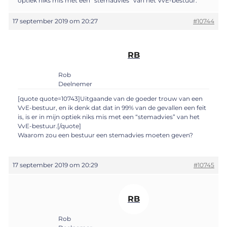
optiek niks mis met een “stemadvies” van het VvE-bestuur.
17 september 2019 om 20:27
#10744
RB
Rob
Deelnemer
[quote quote=10743]Uitgaande van de goeder trouw van een
VvE-bestuur, en ik denk dat dat in 99% van de gevallen een feit
is, is er in mijn optiek niks mis met een “stemadvies” van het
VvE-bestuur.[/quote]
Waarom zou een bestuur een stemadvies moeten geven?
17 september 2019 om 20:29
#10745
RB
Rob