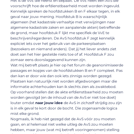
Het is de VvE die heerst en bepaalt. De VvE heeft een AvS die
voorschrijft hoe de erfdienstbaarheid moet worden ingevuld.
Kennelijk spreken de hoofdstukken B en F elkaar tegen, in elk
geval naar jouw mening. Hoofdstuk B is waarschijnlijk
algemeen (het kadastrale verhaaltje met verwijzingen naar
algemene kadastrale zaken en aanpalende akten) betreffende
de grond, maar hoofdstuk F lijkt me specifiek de VvE te
beschrijven/regarderen. De AvS hoofdstuk F zegt kennelijk
expliciet iets over het gebruik van de parkeerplaatsen
(bezoekers en niemand anders). Dat jij het liever andets ziet
doet aan het hier gestelde niets toe of af. Hoofdstuk F zou
zomaar eens doorslaggevend kunnen zijn.
Wat mij betreft plaats je hier op het forum de geanonimiseerde
passages en kopjes van de hoofdstukken B en F compleet. Pas
dan kan er door wie dan ook iets zinnigs worden gezegd.
Plaatsen kan natuurlijk niet worden afgedwongen maar die
informatie achterhouden kan ik slechts zien als zwaktebod.
Op voorhand stellen dat de akte erfdienstbaarheid zou moeten
worden gevolgd (en de inhoud van de AvS er niet toe doet)
louter omdat
naar jouw idee
de AvS in zichzelf strijdig zou zijn
is in elk geval te kort door de bocht. Die zogenaamde logica
mist elke grond.
Nogmaals, ik heb niet gezegd dat de AvS vóór zou moeten
gaan, en al helemaal niet welke uitleg de AvS zou moeten
hebben, maar jouw (wat mij betreft vooringenomen) stelling