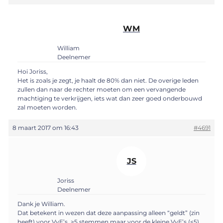
WM
William
Deelnemer
Hoi Joriss,
Het is zoals je zegt, je haalt de 80% dan niet. De overige leden
zullen dan naar de rechter moeten om een vervangende
machtiging te verkrijgen, iets wat dan zeer goed onderbouwd
zal moeten worden.
8 maart 2017 om 16:43
#4691
JS
Joriss
Deelnemer
Dank je William.
Dat betekent in wezen dat deze aanpassing alleen “geldt” (zin
heeft) voor VvE’s >5 stemmen maar voor de kleine VvE’s (<5).