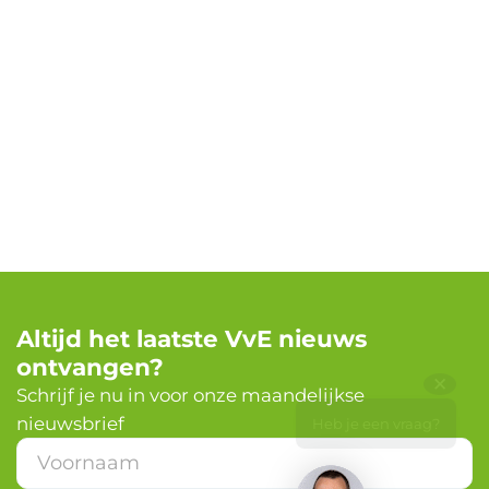
Altijd het laatste VvE nieuws
ontvangen?
✕
Schrijf je nu in voor onze maandelijkse
nieuwsbrief
Heb je een vraag?
V
o