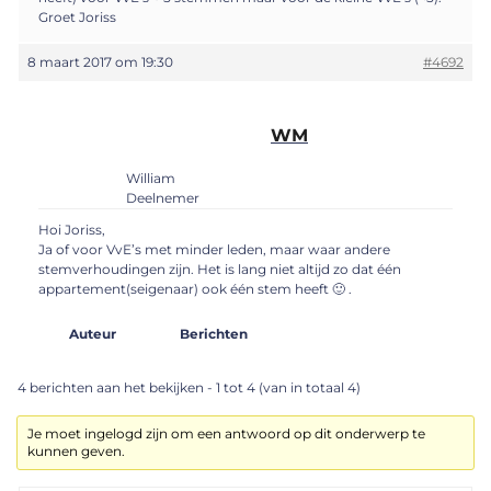
Groet Joriss
8 maart 2017 om 19:30
#4692
WM
William
Deelnemer
Hoi Joriss,
Ja of voor VvE’s met minder leden, maar waar andere
stemverhoudingen zijn. Het is lang niet altijd zo dat één
appartement(seigenaar) ook één stem heeft 🙂 .
Auteur
Berichten
4 berichten aan het bekijken - 1 tot 4 (van in totaal 4)
Je moet ingelogd zijn om een antwoord op dit onderwerp te
kunnen geven.