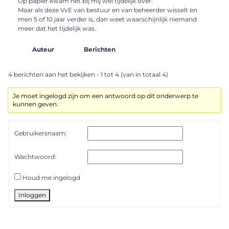
Op papier kwam het bij mij wel tijdelijk over.
Maar als deze VvE van bestuur en van beheerder wisselt en
men 5 of 10 jaar verder is, dan weet waarschijnlijk niemand
meer dat het tijdelijk was.
Auteur
Berichten
4 berichten aan het bekijken - 1 tot 4 (van in totaal 4)
Je moet ingelogd zijn om een antwoord op dit onderwerp te
kunnen geven.
Gebruikersnaam:
Wachtwoord:
Houd me ingelogd
Inloggen