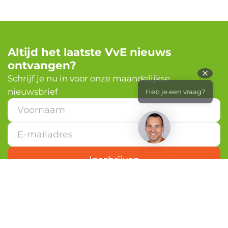
Altijd het laatste VvE nieuws
ontvangen?
✕
Schrijf je nu in voor onze maandelijkse
nieuwsbrief
Heb je een vraag?
*
E
-
m
a
i
Inschrijven
l
a
d
r
e
s
*