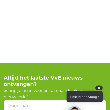
Altijd het laatste VvE nieuws
ontvangen?
✕
Schrijf je nu in voor onze maandelijkse
nieuwsbrief
Heb je een vraag?
E
-