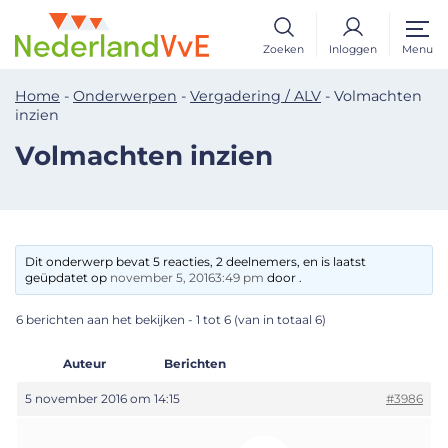
Zoeken
Inloggen
Menu
Home
-
Onderwerpen
-
Vergadering / ALV
-
Volmachten
inzien
Volmachten inzien
Dit onderwerp bevat 5 reacties, 2 deelnemers, en is laatst
geüpdatet op
november 5, 20163:49 pm
door .
6 berichten aan het bekijken - 1 tot 6 (van in totaal 6)
Auteur
Berichten
5 november 2016 om 14:15
#3986