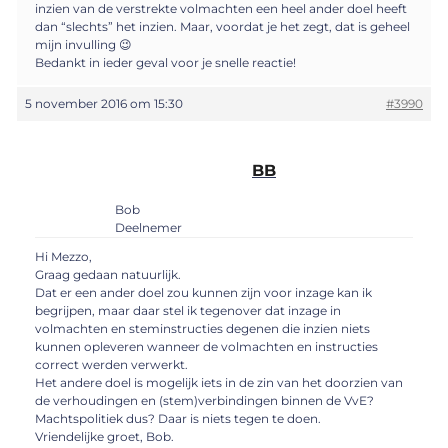
inzien van de verstrekte volmachten een heel ander doel heeft
dan “slechts” het inzien. Maar, voordat je het zegt, dat is geheel
mijn invulling 😉
Bedankt in ieder geval voor je snelle reactie!
5 november 2016 om 15:30
#3990
BB
Bob
Deelnemer
Hi Mezzo,
Graag gedaan natuurlijk.
Dat er een ander doel zou kunnen zijn voor inzage kan ik
begrijpen, maar daar stel ik tegenover dat inzage in
volmachten en steminstructies degenen die inzien niets
kunnen opleveren wanneer de volmachten en instructies
correct werden verwerkt.
Het andere doel is mogelijk iets in de zin van het doorzien van
de verhoudingen en (stem)verbindingen binnen de VvE?
Machtspolitiek dus? Daar is niets tegen te doen.
Vriendelijke groet, Bob.