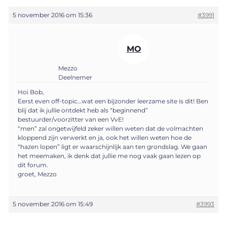
5 november 2016 om 15:36
#3991
MO
Mezzo
Deelnemer
Hoi Bob,
Eerst even off-topic…wat een bijzonder leerzame site is dit! Ben
blij dat ik jullie ontdekt heb als “beginnend”
bestuurder/voorzitter van een VvE!
“men” zal ongetwijfeld zeker willen weten dat de volmachten
kloppend zijn verwerkt en ja, ook het willen weten hoe de
“hazen lopen” ligt er waarschijnlijk aan ten grondslag. We gaan
het meemaken, ik denk dat jullie me nog vaak gaan lezen op
dit forum.
groet, Mezzo
5 november 2016 om 15:49
#3993