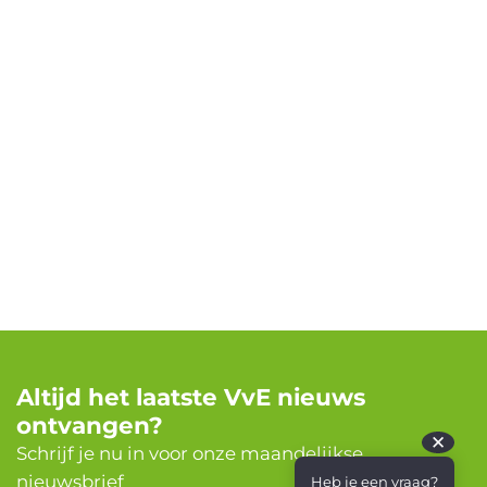
Altijd het laatste VvE nieuws
ontvangen?
✕
Schrijf je nu in voor onze maandelijkse
nieuwsbrief
Heb je een vraag?