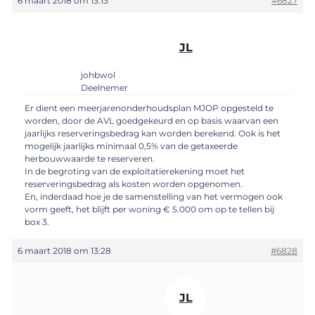
6 maart 2018 om 13:13
#6827
JL
johbwol
Deelnemer
Er dient een meerjarenonderhoudsplan MJOP opgesteld te
worden, door de AVL goedgekeurd en op basis waarvan een
jaarlijks reserveringsbedrag kan worden berekend. Ook is het
mogelijk jaarlijks minimaal 0,5% van de getaxeerde
herbouwwaarde te reserveren.
In de begroting van de exploitatierekening moet het
reserveringsbedrag als kosten worden opgenomen.
En, inderdaad hoe je de samenstelling van het vermogen ook
vorm geeft, het blijft per woning € 5.000 om op te tellen bij
box 3.
6 maart 2018 om 13:28
#6828
JL