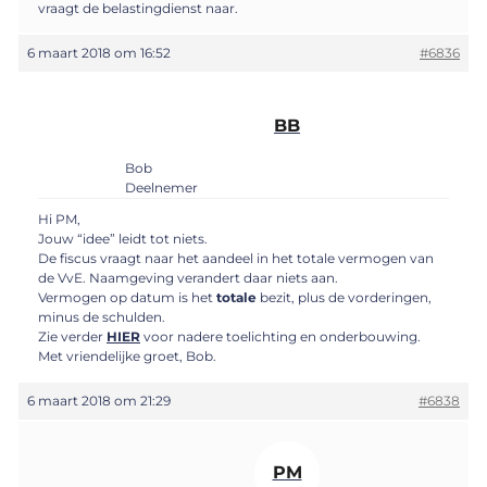
vraagt de belastingdienst naar.
6 maart 2018 om 16:52
#6836
BB
Bob
Deelnemer
Hi PM,
Jouw “idee” leidt tot niets.
De fiscus vraagt naar het aandeel in het totale vermogen van
de VvE. Naamgeving verandert daar niets aan.
Vermogen op datum is het
totale
bezit, plus de vorderingen,
minus de schulden.
Zie verder
HIER
voor nadere toelichting en onderbouwing.
Met vriendelijke groet, Bob.
6 maart 2018 om 21:29
#6838
PM