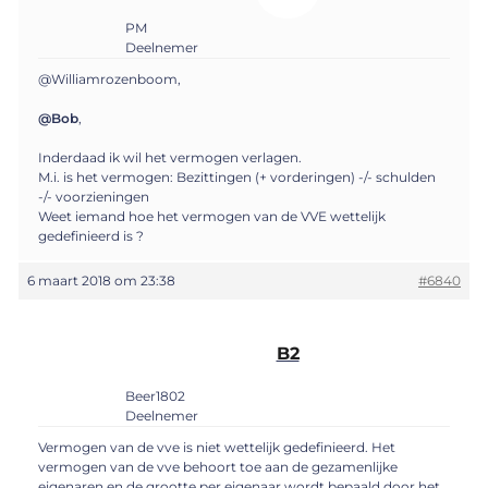
PM
Deelnemer
@Williamrozenboom,
@Bob
,
Inderdaad ik wil het vermogen verlagen.
M.i. is het vermogen: Bezittingen (+ vorderingen) -/- schulden
-/- voorzieningen
Weet iemand hoe het vermogen van de VVE wettelijk
gedefinieerd is ?
6 maart 2018 om 23:38
#6840
B2
Beer1802
Deelnemer
Vermogen van de vve is niet wettelijk gedefinieerd. Het
vermogen van de vve behoort toe aan de gezamenlijke
eigenaren en de grootte per eigenaar wordt bepaald door het