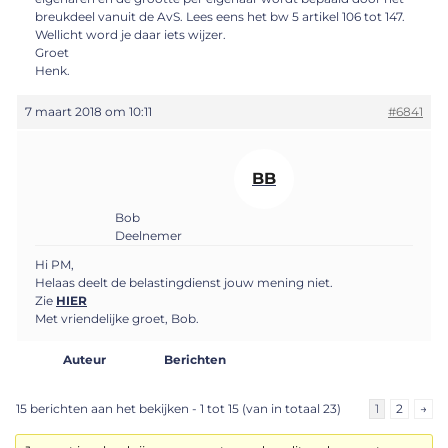
breukdeel vanuit de AvS. Lees eens het bw 5 artikel 106 tot 147.
Wellicht word je daar iets wijzer.
Groet
Henk.
7 maart 2018 om 10:11
#6841
BB
Bob
Deelnemer
Hi PM,
Helaas deelt de belastingdienst jouw mening niet.
Zie
HIER
Met vriendelijke groet, Bob.
Auteur
Berichten
15 berichten aan het bekijken - 1 tot 15 (van in totaal 23)
1
2
→