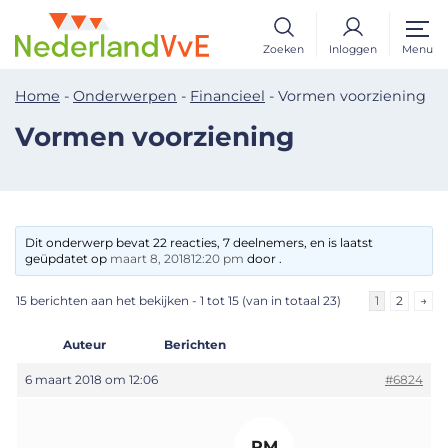
Zoeken
Inloggen
Menu
Home
-
Onderwerpen
-
Financieel
-
Vormen voorziening
Vormen voorziening
Dit onderwerp bevat 22 reacties, 7 deelnemers, en is laatst
geüpdatet op
maart 8, 201812:20 pm
door .
15 berichten aan het bekijken - 1 tot 15 (van in totaal 23)
1
2
→
Auteur
Berichten
6 maart 2018 om 12:06
#6824
PM