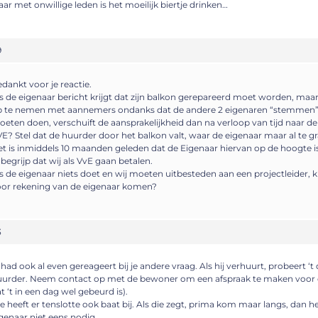
ar met onwillige leden is het moeilijk biertje drinken…
9
dankt voor je reactie.
s de eigenaar bericht krijgt dat zijn balkon gerepareerd moet worden, maar
 te nemen met aannemers ondanks dat de andere 2 eigenaren “stemmen” d
eten doen, verschuift de aansprakelijkheid dan na verloop van tijd naar de
E? Stel dat de huurder door het balkon valt, waar de eigenaar maar al te g
t is inmiddels 10 maanden geleden dat de Eigenaar hiervan op de hoogte is
 begrijp dat wij als VvE gaan betalen.
s de eigenaar niets doet en wij moeten uitbesteden aan een projectleider,
or rekening van de eigenaar komen?
3
 had ook al even gereageert bij je andere vraag. Als hij verhuurt, probeert ‘t
urder. Neem contact op met de bewoner om een afspraak te maken voor ee
t ‘t in een dag wel gebeurd is).
e heeft er tenslotte ook baat bij. Als die zegt, prima kom maar langs, dan h
genaar niet eens nodig.