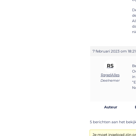
De
de
Al
da
ni
7 februari 2023 om 18:21
RS
Be
Ov
RegelAlles
in
Deelnemer
“E
N
Auteur
5 berichten aan het bekijke
Je moet ingelogd zijn 