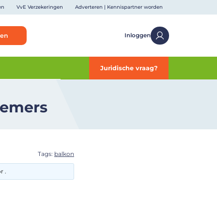
en
VvE Verzekeringen
Adverteren | Kennispartner worden
ken
Inloggen
Juridische vraag?
nemers
Tags:
balkon
r .