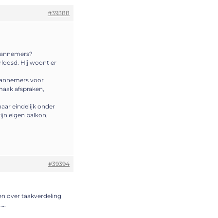
#39388
 aannemers?
rloosd. Hij woont er
 aannemers voor
maak afspraken,
naar eindelijk onder
ijn eigen balkon,
#39394
n over taakverdeling
n….