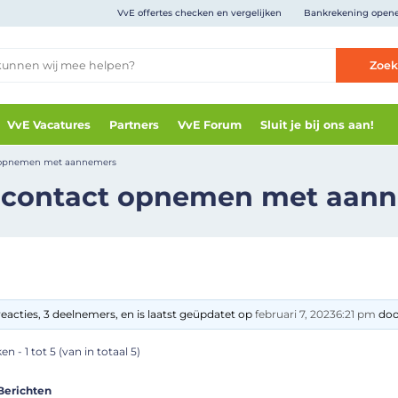
VvE offertes checken en vergelijken
Bankrekening open
Zoe
VvE Vacatures
Partners
VvE Forum
Sluit je bij ons aan!
t opnemen met aannemers
 contact opnemen met aan
eacties, 3 deelnemers, en is laatst geüpdatet op
februari 7, 20236:21 pm
doo
n - 1 tot 5 (van in totaal 5)
Berichten