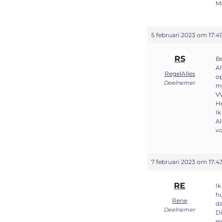
Ma
5 februari 2023 om 17:4
RS
Be
Al
RegelAlles
op
Deelnemer
mo
VV
He
Ik
Al
vo
7 februari 2023 om 17:4
RE
Ik
hu
Rene
da
Deelnemer
Di
ei