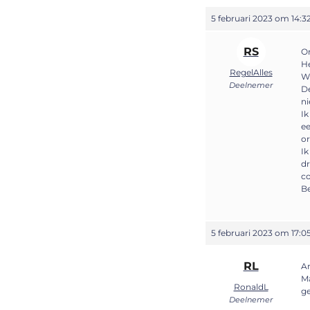
5 februari 2023 om 14:3
RS
On
He
RegelAlles
Wi
Deelnemer
De
ni
Ik
ee
or
Ik
dr
c
B
5 februari 2023 om 17:0
RL
Ar
Ma
RonaldL
ge
Deelnemer