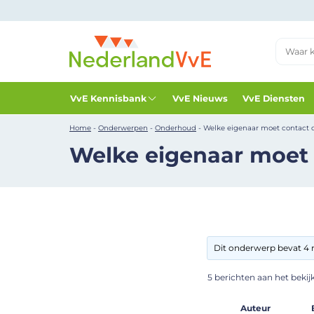
VvE Kennisbank
VvE Nieuws
VvE Diensten
Home
-
Onderwerpen
-
Onderhoud
-
Welke eigenaar moet contac
Welke eigenaar moet
Dit onderwerp bevat 4 r
5 berichten aan het bekijke
Auteur