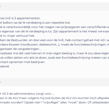
2
ze VvE is 3 appartementen.
t balkon op de 1e verdieping is aan reparatie toe.
e is verantwoordelijk voor het vragen van prijsopgaven aan verschillende
 eigenaar van de 1e verdieping is lui. Zijn appartement is het meest verwaa
et in, maar verhuurt het.
 ben de Bestuurder, en doe veel voor de VvE, heb contact gehad met 40+
rdere klussen (rioolbuizen, dakbeschot…), maak de functiebeschrijvingen, 
ganiseer de vergaderingen…
 realiseer me dat veel hiervan in mijn eigen belang is, maar ik zou deze eige
uk willen zetten om iets te doen, zoals een functiebeschrijving maken van z
ontact opnemen met bedrijven.
edankt
5
t 40.3 de administrateur zorgt voor…..
ar in de ALV maar volgens mij ook buiten de ALV om kunnen toch afsprake
maakt worden? Opdat niet 1 “vrijwilliger” alles “moet” doen. Of uitbestede