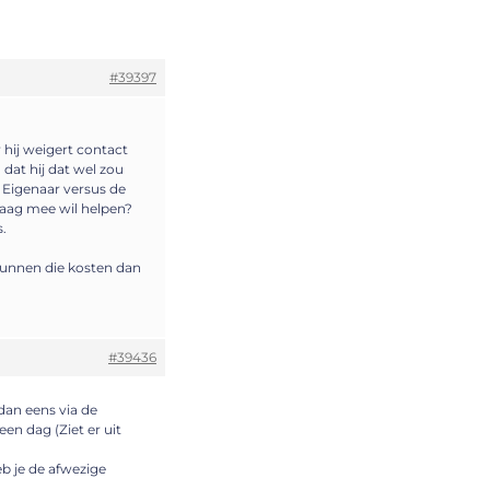
#39397
 hij weigert contact
at hij dat wel zou
 Eigenaar versus de
raag mee wil helpen?
.
 kunnen die kosten dan
#39436
 dan eens via de
n dag (Ziet er uit
eb je de afwezige