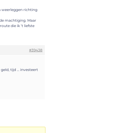
an weerleggen richting
ende machtiging. Maar
te die ik ‘t liefste
#39438
geld, tijd … investeert