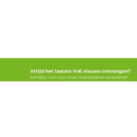
Altijd het laatste VvE nieuws ontvangen?
Schrijf je nu in voor onze maandelijkse nieuwsbrief
Voor V
Adverter
VvE Kenn
Nederlandvve.nl is de grootste VvE-
VvE Nie
community van Nederland. Je vindt hier het
VvE Dien