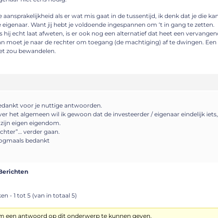
 aansprakelijkheid als er wat mis gaat in de tussentijd, ik denk dat je die k
 eigenaar. Want jij hebt je voldoende ingespannen om ‘t in gang te zetten.
s hij echt laat afweten, is er ook nog een alternatief dat heet een vervang
n moet je naar de rechter om toegang (de machtiging) af te dwingen. Een rou
et zou bewandelen.
dankt voor je nuttige antwoorden.
er het algemeen wil ik gewoon dat de investeerder / eigenaar eindelijk iets, 
 zijn eigen eigendom.
chter”… verder gaan.
ogmaals bedankt
Berichten
n - 1 tot 5 (van in totaal 5)
om een antwoord op dit onderwerp te kunnen geven.