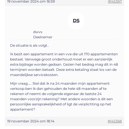
19 november 2024 om 16:59
#145367
DS
dwvs
Deelnemer
De situatie is als volgt..
Ik bezit een appartement in een vve die uit 170 appartementen
bestaat. Vanwege groot onderhoud moet er een aanzienlijk
extra bijdrage worden gedaan. Gezien het bedrag mag dit in 48
termijnen worden betaalt. Deze extra betaling staat los van de
maandelijkse servicekosten.
Mijn vraag….. Stel dat ik na 24 maanden mijn appartement
verkoop ben ik dan gehouden de hele 48 maanden af te
rekenen of neemt de volgende eigenaar de laatste 24
maanden voorzijn rekening? Met andere woorden is dit een
persoonlijke aansprakelijkheid of ligt de verplichting op het
appartement?
19 november 2024 om 18:14
#145368