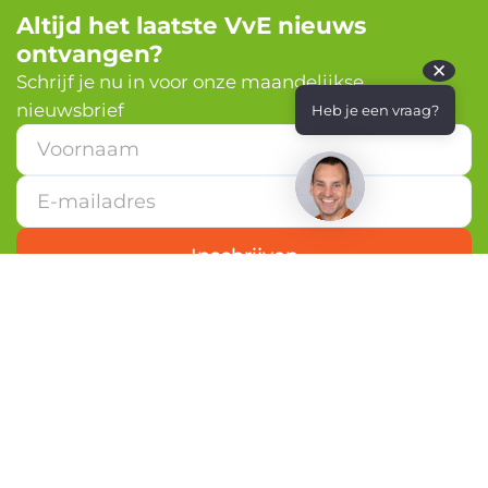
Altijd het laatste VvE nieuws
ontvangen?
✕
Schrijf je nu in voor onze maandelijkse
nieuwsbrief
Heb je een vraag?
V
o
o
r
n
a
Inschrijven
a
m
E
-
m
a
i
l
a
d
r
Nederlandvve.nl is de grootste VvE-community
e