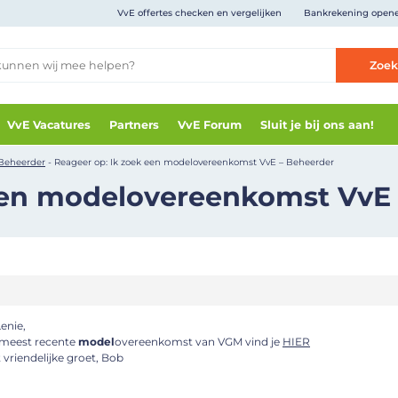
VvE offertes checken en vergelijken
Bankrekening open
Zoe
VvE Vacatures
Partners
VvE Forum
Sluit je bij ons aan!
 Beheerder
-
Reageer op: Ik zoek een modelovereenkomst VvE – Beheerder
een modelovereenkomst VvE
Lenie,
meest recente
model
overeenkomst van VGM vind je
HIER
 vriendelijke groet, Bob