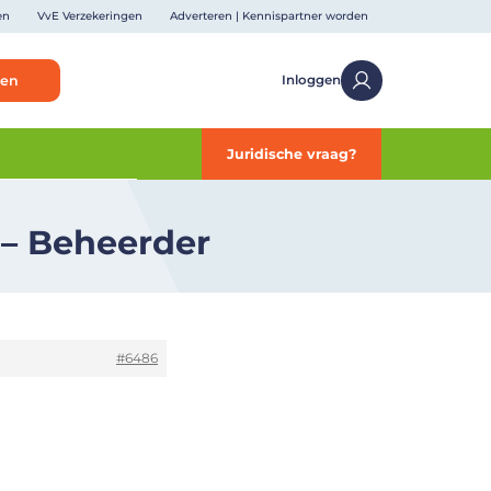
en
VvE Verzekeringen
Adverteren | Kennispartner worden
ken
Inloggen
Juridische vraag?
 – Beheerder
#6486