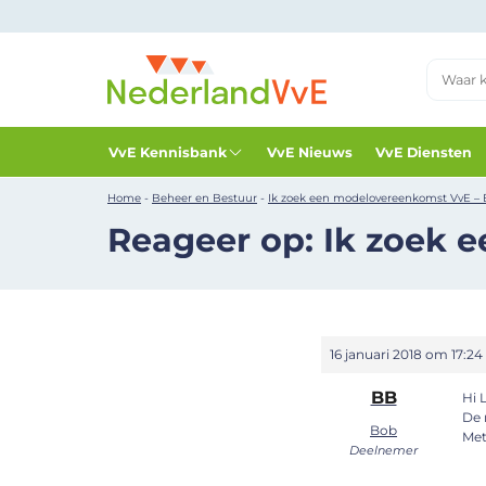
VvE Kennisbank
VvE Nieuws
VvE Diensten
Home
-
Beheer en Bestuur
-
Ik zoek een modelovereenkomst VvE –
Reageer op: Ik zoek 
16 januari 2018 om 17:24
BB
Hi 
De 
Bob
Met
Deelnemer