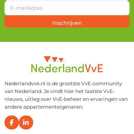
o
r
n
a
Inschrijven
a
m
*
V
o
o
r
n
a
a
m
Nederlandvve.nl is de grootste VvE-community
van Nederland. Je vindt hier het laatste VvE-
nieuws, uitleg over VvE-beheer en ervaringen van
andere appartementeigenaren.