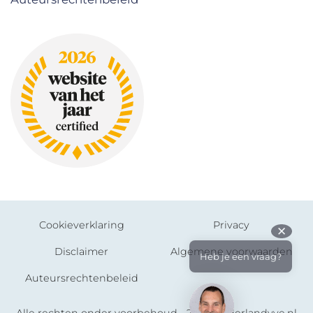
Cookieverklaring
Privacy
✕
Disclaimer
Algemene voorwaarden
Heb je een vraag?
Auteursrechtenbeleid