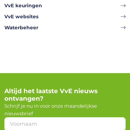
VvE keuringen
VvE websites
Waterbeheer
Altijd het laatste VvE nieuws
ontvangen?
Schrijf je nu in voor onze maandelijkse
nieuwsbrief
V
o