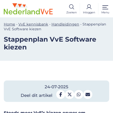
Zoeken
Inloggen
Menu
Home
-
VvE kennisbank
-
Handleidingen
-
Stappenplan
VvE Software kiezen
Stappenplan VvE Software
kiezen
24-07-2025
Deel dit artikel
Steeds meer
VvE’s
kiezen ervoor om