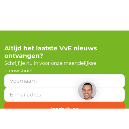
Altijd het laatste VvE nieuws
ontvangen?
✕
Schrijf je nu in voor onze maandelijkse
nieuwsbrief
Heb je een vraag?
*
V
o
o
r
n
Inschrijven
a
a
m
E