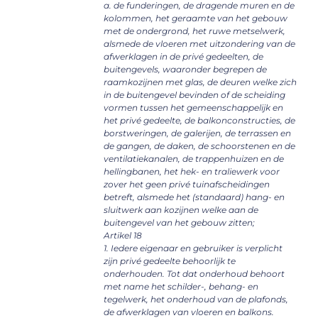
a. de funderingen, de dragende muren en de
kolommen, het geraamte van het gebouw
met de ondergrond, het ruwe metselwerk,
alsmede de vloeren met uitzondering van de
afwerklagen in de privé gedeelten, de
buitengevels, waaronder begrepen de
raamkozijnen met glas, de deuren welke zich
in de buitengevel bevinden of de scheiding
vormen tussen het gemeenschappelijk en
het privé gedeelte, de balkonconstructies, de
borstweringen, de galerijen, de terrassen en
de gangen, de daken, de schoorstenen en de
ventilatiekanalen, de trappenhuizen en de
hellingbanen, het hek- en traliewerk voor
zover het geen privé tuinafscheidingen
betreft, alsmede het (standaard) hang- en
sluitwerk aan kozijnen welke aan de
buitengevel van het gebouw zitten;
Artikel 18
1. Iedere eigenaar en gebruiker is verplicht
zijn privé gedeelte behoorlijk te
onderhouden. Tot dat onderhoud behoort
met name het schilder-, behang- en
tegelwerk, het onderhoud van de plafonds,
de afwerklagen van vloeren en balkons.