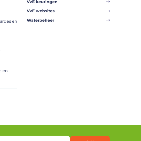
VvE keuringen
VvE websites
Waterbeheer
aardes en
.
e en