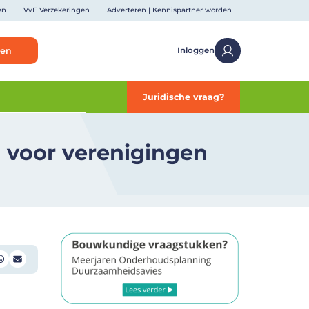
en
VvE Verzekeringen
Adverteren | Kennispartner worden
ken
Inloggen
Juridische vraag?
 voor verenigingen