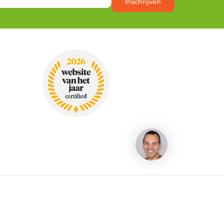
Inschrijven
Heb je een vraag?
aring
Privacy
Disclaimer
Algemene voorwaarden
Auteursrechtenbeleid