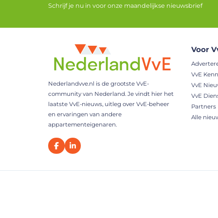
Schrijf je nu in voor onze maandelijkse nieuwsbrief
Voor V
Adverter
VvE Kenn
Nederlandvve.nl is de grootste VvE-
VvE Nie
community van Nederland. Je vindt hier het
VvE Dien
laatste VvE-nieuws, uitleg over VvE-beheer
Partners
en ervaringen van andere
Alle nieu
appartementeigenaren.
Alle rechten onder voorbehoud - 2026 Nederlandvve.nl
Baked 