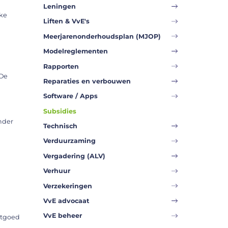
Leningen
eke
Liften & VvE's
Meerjarenonderhoudsplan (MJOP)
Modelreglementen
Rapporten
 De
Reparaties en verbouwen
Software / Apps
Subsidies
nder
Technisch
Verduurzaming
Vergadering (ALV)
Verhuur
Verzekeringen
VvE advocaat
VvE beheer
stgoed