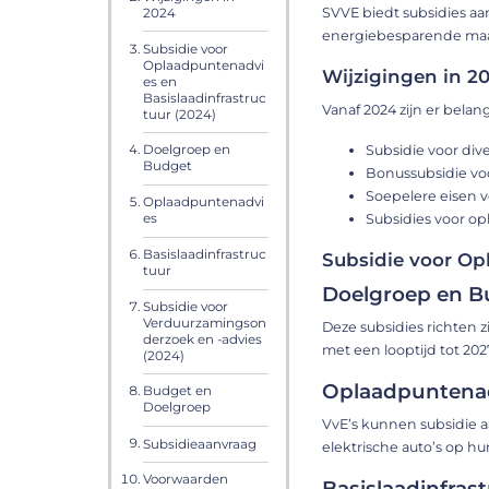
SVVE biedt subsidies a
2024
energiebesparende maa
Subsidie voor
Oplaadpuntenadvi
Wijzigingen in 2
es en
Basislaadinfrastruc
Vanaf 2024 zijn er belan
tuur (2024)
Subsidie voor di
Doelgroep en
Budget
Bonussubsidie voo
Soepelere eisen
Oplaadpuntenadvi
Subsidies voor opl
es
Basislaadinfrastruc
Subsidie voor Op
tuur
Doelgroep en B
Subsidie voor
Verduurzamingson
Deze subsidies richten 
derzoek en -advies
met een looptijd tot 2027​​​
(2024)
Oplaadpuntena
Budget en
Doelgroep
VvE’s kunnen subsidie a
Subsidieaanvraag
elektrische auto’s op hun 
Voorwaarden
Basislaadinfras