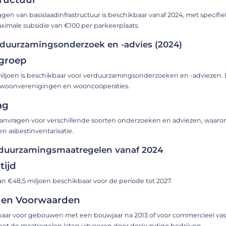
gen van basislaadinfrastructuur is beschikbaar vanaf 2024, met specifi
ale subsidie van €100 per parkeerplaats​​​​.
rduurzamingsonderzoek en -advies (2024)
groep
iljoen is beschikbaar voor verduurzamingsonderzoeken en -adviezen.
 woonverenigingen en wooncoöperaties​​.
ag
aanvragen voor verschillende soorten onderzoeken en adviezen, waaro
 asbestinventarisatie​​.
duurzamingsmaatregelen vanaf 2024
tijd
an €48,5 miljoen beschikbaar voor de periode tot 2027​​.
 en Voorwaarden
ikbaar voor gebouwen met een bouwjaar na 2013 of voor commercieel va
et de maatregelen laten uitvoeren door deskundige bedrijven​​.