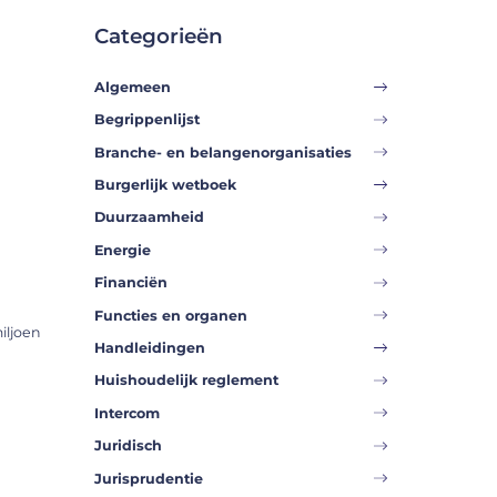
Categorieën
Algemeen
Begrippenlijst
Branche- en belangenorganisaties
Burgerlijk wetboek
Duurzaamheid
Energie
Financiën
Functies en organen
iljoen
Handleidingen
Huishoudelijk reglement
Intercom
Juridisch
Jurisprudentie