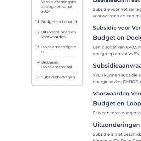
Verduurzamingsm
aatregelen vanaf
Subsidie voor het aanleg
2024
voorwaarden en een maxim
Budget en Looptijd
Subsidie voor Ve
Uitzonderingen en
Budget en Doel
Voorwaarden
Een budget van €48,5 m
Isolatiemaatregele
n
doelgroep omvat VvE’s,
Biobased
Subsidieaanvra
Isolatiemateriaal
VvE’s kunnen subsidie 
Subsidiebedragen
energieadvies, DMJOP, en
Voorwaarden Ver
Budget en Loop
Er is een totaalbudget v
Uitzonderingen
Subsidie is niet besch
binnen VvE’s. De VvE mo