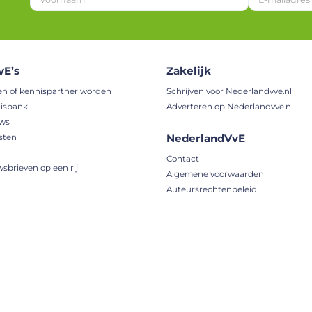
o
o
r
n
a
vE’s
Zakelijk
a
m
en of kennispartner worden
Schrijven voor Nederlandvve.nl
E
isbank
Adverteren op Nederlandvve.nl
-
uws
m
NederlandVvE
sten
a
i
Contact
l
wsbrieven op een rij
Algemene voorwaarden
a
Auteursrechtenbeleid
d
r
e
s
V
by
The Web Bakery
Cookieverkl
o
o
r
n