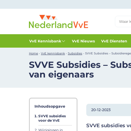
VvE Kennisbank
VvE Nieuws
VvE Diensten
Home
-
VvE kennisbank
-
Subsidies
-
SVVE Subsidies – Subsidiereg
SVVE Subsidies – Sub
van eigenaars
Inhoudsopgave
20-12-2023
SVVE subsidies
voor de VvE
SVVE subsidies v
Wijzigingen in