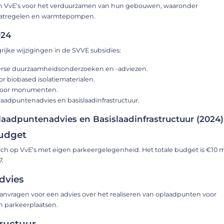
an VvE’s voor het verduurzamen van hun gebouwen, waaronder
tregelen en warmtepompen​​.
024
grijke wijzigingen in de SVVE subsidies:
verse duurzaamheidsonderzoeken en -adviezen.
r biobased isolatiematerialen.
 voor monumenten.
aadpuntenadvies en basislaadinfrastructuur​​​​.
laadpuntenadvies en Basislaadinfrastructuur (2024)
udget
zich op VvE’s met eigen parkeergelegenheid. Het totale budget is €10 m
​.
dvies
anvragen voor een advies over het realiseren van oplaadpunten voor
parkeerplaatsen​​​​.
tructuur