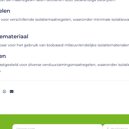
elen
 voor verschillende isolatiemaatregelen, waaronder minimale isolatiew
iemateriaal
aar voor het gebruik van biobased milieuvriendelijke isolatiematerialen​​
en
astgesteld voor diverse verduurzamingsmaatregelen, waaronder isolati
.
V