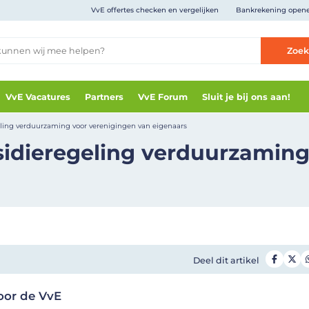
VvE offertes checken en vergelijken
Bankrekening open
Zoe
VvE Vacatures
Partners
VvE Forum
Sluit je bij ons aan!
eling verduurzaming voor verenigingen van eigenaars
sidieregeling verduurzaming
Deel dit artikel
oor de VvE